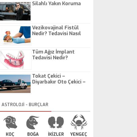
Silahlı Yakın Koruma
Vezikovajinal Fistül
Nedir? Tedavisi Nasıl
Olur?
Tüm Ağız İmplant
Tedavisi Nedir?
Tokat Çekici –
Diyarbakır Oto Çekici –
İstanbul Oto Çekici
ASTROLOJİ - BURÇLAR
KOÇ
BOĞA
İKİZLER
YENGEÇ