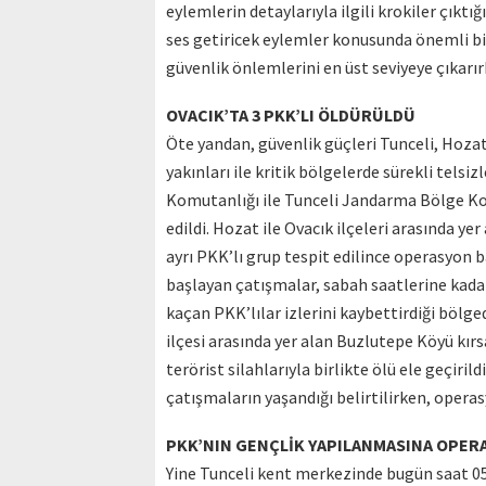
eylemlerin detaylarıyla ilgili krokiler çıktı
ses getiricek eylemler konusunda önemli bil
güvenlik önlemlerini en üst seviyeye çıkarırk
OVACIK’TA 3 PKK’LI ÖLDÜRÜLDÜ
Öte yandan, güvenlik güçleri Tunceli, Hozat
yakınları ile kritik bölgelerde sürekli telsi
Komutanlığı ile Tunceli Jandarma Bölge Kom
edildi. Hozat ile Ovacık ilçeleri arasında ye
ayrı PKK’lı grup tespit edilince operasyon 
başlayan çatışmalar, sabah saatlerine kadar
kaçan PKK’lılar izlerini kaybettirdiği bölg
ilçesi arasında yer alan Buzlutepe Köyü kırs
terörist silahlarıyla birlikte ölü ele geç
çatışmaların yaşandığı belirtilirken, operasy
PKK’NIN GENÇLİK YAPILANMASINA OPER
Yine Tunceli kent merkezinde bugün saat 05.