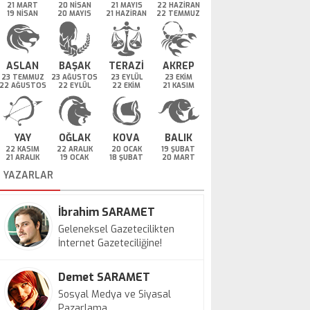
21 MART
20 NİSAN
21 MAYIS
22 HAZİRAN
19 NİSAN
20 MAYIS
21 HAZİRAN
22 TEMMUZ
ASLAN
BAŞAK
TERAZİ
AKREP
23 TEMMUZ
23 AĞUSTOS
23 EYLÜL
23 EKİM
22 AĞUSTOS
22 EYLÜL
22 EKİM
21 KASIM
YAY
OĞLAK
KOVA
BALIK
22 KASIM
22 ARALIK
20 OCAK
19 ŞUBAT
21 ARALIK
19 OCAK
18 ŞUBAT
20 MART
YAZARLAR
İbrahim SARAMET
Geleneksel Gazetecilikten
İnternet Gazeteciliğine!
Demet SARAMET
Sosyal Medya ve Siyasal
Pazarlama