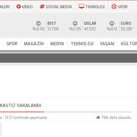
ALERİ
VİDEO
SOSYAL MEDYA
TEKNOLOJİ
SPOR
BIST
DOLAR
EURO
%0,00
13.708
%0,05
47,592
%0,13
55,081
SPOR
MAGAZİN
MEDYA
TEKNOLOJİ
YAŞAM
KÜLTÜR
IKASTÇI YAKALANDI
 - 13:17
tarihinde yayınlandı
786 defa okundu