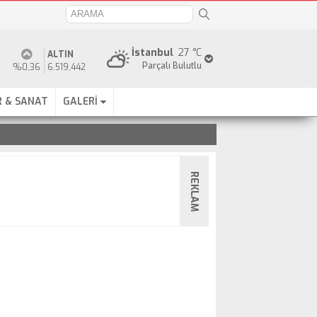
İstanbul
27 °C
ALTIN
Parçalı Bulutlu
%0,36
6.519,442
 & SANAT
GALERİ
REKLAM