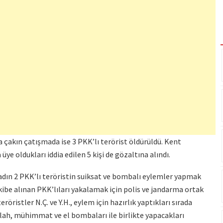
a çakın çatışmada ise 3 PKK’lı terörist öldürüldü. Kent
e oldukları iddia edilen 5 kişi de gözaltına alındı.
 kadın 2 PKK’lı teröristin suiksat ve bombalı eylemler yapmak
akibe alınan PKK’lıları yakalamak için polis ve jandarma ortak
ristler N.Ç. ve Y.H., eylem için hazırlık yaptıkları sırada
ilah, mühimmat ve el bombaları ile birlikte yapacakları