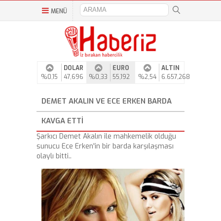
MENÜ
DOLAR
EURO
ALTIN
%0,15
47,696
%0,33
55,192
%2,54
6.657,268
DEMET AKALIN VE ECE ERKEN BARDA
KAVGA ETTI
Şarkıcı Demet Akalın ile mahkemelik olduğu
sunucu Ece Erken'in bir barda karşılaşması
olaylı bitti..