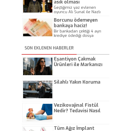
kaburgaları akciğer zarını
asık olması
yırtarak iç kanamaya neden
dikkatlerden kaçmadı
Geçtiğimiz yaz evlenen
olmuştu.
oyuncu Ali Sunal ile Nazlı
Kurbanzade, önceki akşam
Borcunu ödemeyen
Nişantaşı’nda bir mekanda
baş başa yemek yedi.
bankaya haciz!
Sunal’ın gergin hali dikkati
Bir bankadan çektiği 4 ayrı
çekti.
krediye ödediği dosya
masraflarının toplamının
iadesi için mahkeme
SON EKLENEN HABERLER
aracılığıyla icra takibi
başlatan, bu takibin
kesinleşmesine ve yapılan
Eşantiyon Çakmak
resmi ihtarlara rağmen
Ürünleri ile Markanızı
alacağını tahsil edemeyen
Günlük Hayatta Öne
vatandaş, borcunu ödemeyen
bankaya haciz işlemi
Çıkarın
gerçekleştirdi.
Silahlı Yakın Koruma
Vezikovajinal Fistül
Nedir? Tedavisi Nasıl
Olur?
Tüm Ağız İmplant