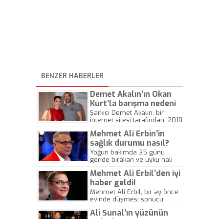
BENZER HABERLER
Demet Akalın’ın Okan
Kurt’la barışma nedeni
ortaya çıktı!
Şarkıcı Demet Akalın, bir
internet sitesi tarafından '2018
yılının en dobra ünlüsü'
Mehmet Ali Erbin’in
seçilmesinin ardından sosyal
medya hesabından bir
sağlık durumu nasıl?
teşekkür metni yayınladı. Bu
Yoğun bakımda 35 günü
paylaşım ile ünlü şarkıcının, iş
geride bırakan ve uyku hali
adamı Okan Kurt'la barışma
devam eden Mehmet Ali
nedenini de ortaya çıktı.
Mehmet Ali Erbil’den iyi
Erbil'in sağlık durumunu
kardeşi Yeşim Erbil, sosyal
haber geldi!
medyada takipçileri ile
Mehmet Ali Erbil, bir ay önce
paylaştı.
evinde düşmesi sonucu
yaralanarak yoğun bakıma
Ali Sunal’ın yüzünün
alınmıştı. Erbil’in kırılan