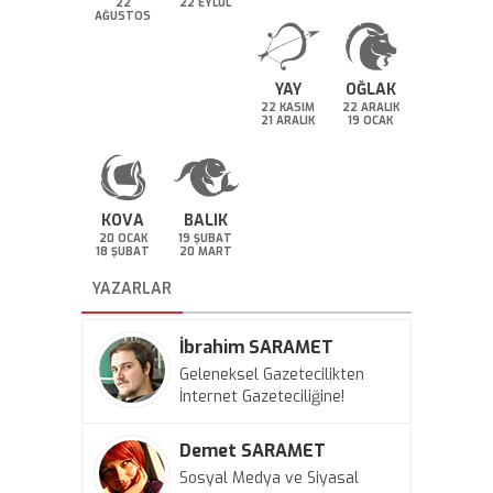
22
22 EYLÜL
AĞUSTOS
YAY
OĞLAK
22 KASIM
22 ARALIK
21 ARALIK
19 OCAK
KOVA
BALIK
20 OCAK
19 ŞUBAT
18 ŞUBAT
20 MART
YAZARLAR
İbrahim SARAMET
Geleneksel Gazetecilikten
İnternet Gazeteciliğine!
Demet SARAMET
Sosyal Medya ve Siyasal