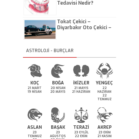
Tedavisi Nedir?
Tokat Çekici –
Diyarbakır Oto Çekici –
İstanbul Oto Çekici
ASTROLOJİ - BURÇLAR
KOÇ
BOĞA
İKİZLER
YENGEÇ
21 MART
20 NİSAN
21 MAYIS
22
19 NİSAN
20 MAYIS
21 HAZİRAN
HAZİRAN
22
TEMMUZ
ASLAN
BAŞAK
TERAZİ
AKREP
23
23
23 EYLÜL
23 EKİM
TEMMUZ
AĞUSTOS
22 EKİM
21 KASIM