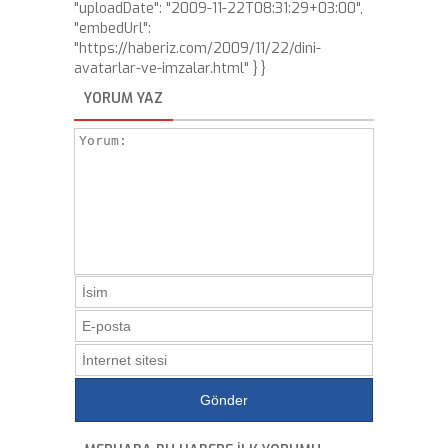
"uploadDate": "2009-11-22T08:31:29+03:00",
"embedUrl":
"https://haberiz.com/2009/11/22/dini-
avatarlar-ve-imzalar.html" } }
YORUM YAZ