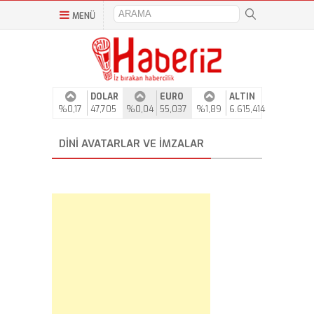
MENÜ
DOLAR
EURO
ALTIN
%0,17
47,705
%0,04
55,037
%1,89
6.615,414
DINI AVATARLAR VE IMZALAR