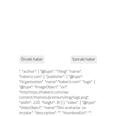
Önceki haber
Sonraki haber
", "author": { "@type": "Thing", "name":
"haberiz.com" }, "publisher": { "@type":
"Organization", "name":"haberiz.com", "logo": {
"@type": "ImageObject", "url":
"http:https://haberiz.com/wp-
content/themes/premium/img/logo.png",
"width": 220, "height": 81 } }, "video": { "@type":
"VideoObject", "name":"Dini avatarlar ve
imzalar", "description": "", "thumbnailUrl": "",