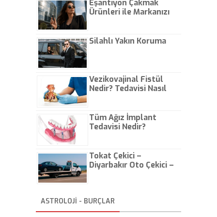
Eşantiyon Çakmak
Ürünleri ile Markanızı
Günlük Hayatta Öne
Çıkarın
Silahlı Yakın Koruma
Vezikovajinal Fistül
Nedir? Tedavisi Nasıl
Olur?
Tüm Ağız İmplant
Tedavisi Nedir?
Tokat Çekici –
Diyarbakır Oto Çekici –
İstanbul Oto Çekici
ASTROLOJİ - BURÇLAR