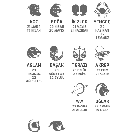
KOÇ
BOĞA
İKİZLER
YENGEÇ
21 MART
20 NİSAN
21 MAYIS
22
19 NİSAN
20 MAYIS
21 HAZİRAN
HAZİRAN
22
TEMMUZ
ASLAN
BAŞAK
TERAZİ
AKREP
23
23
23 EYLÜL
23 EKİM
TEMMUZ
AĞUSTOS
22 EKİM
21 KASIM
22
22 EYLÜL
AĞUSTOS
YAY
OĞLAK
22 KASIM
22 ARALIK
21 ARALIK
19 OCAK