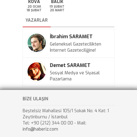
KOVA
BALIK
20 OCAK
19 ŞUBAT
18 ŞUBAT
20 MART
YAZARLAR
İbrahim SARAMET
Geleneksel Gazetecilikten
İnternet Gazeteciliğine!
Demet SARAMET
Sosyal Medya ve Siyasal
Pazarlama
BİZE ULAŞIN
Beştelsiz Mahallesi 105/1 Sokak No: 4 Kat: 1
Zeytinburnu / İstanbul
Tel: +90 (212) 344 00 00 - Mail:
info@haberiz.com