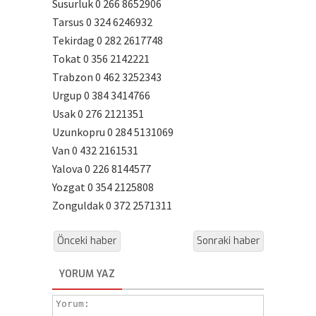
Susurluk 0 266 8652906
Tarsus 0 324 6246932
Tekirdag 0 282 2617748
Tokat 0 356 2142221
Trabzon 0 462 3252343
Urgup 0 384 3414766
Usak 0 276 2121351
Uzunkopru 0 284 5131069
Van 0 432 2161531
Yalova 0 226 8144577
Yozgat 0 354 2125808
Zonguldak 0 372 2571311
Önceki haber
Sonraki haber
YORUM YAZ