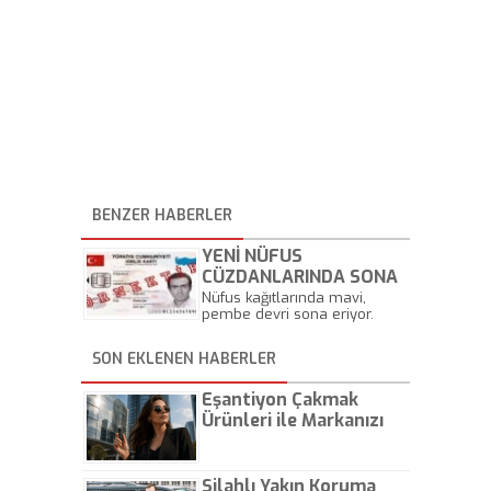
BENZER HABERLER
YENİ NÜFUS
CÜZDANLARINDA SONA
GELİNDİ. İşte yeni nüfus
Nüfus kağıtlarında mavi,
pembe devri sona eriyor.
cüzdanları…
SON EKLENEN HABERLER
Eşantiyon Çakmak
Ürünleri ile Markanızı
Günlük Hayatta Öne
Çıkarın
Silahlı Yakın Koruma