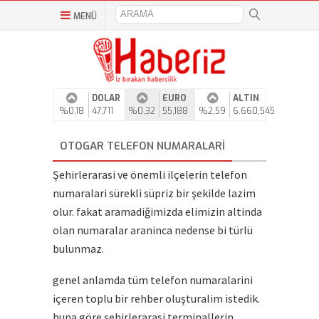
MENÜ
DOLAR
EURO
ALTIN
%0,18
47,711
%0,32
55,188
%2,59
6.660,545
OTOGAR TELEFON NUMARALARI
Şehirlerarasi ve önemli ilçelerin telefon
numaralari sürekli süpriz bir şekilde lazim
olur. fakat aramadiğimizda elimizin altinda
olan numaralar araninca nedense bi türlü
bulunmaz.
genel anlamda tüm telefon numaralarini
içeren toplu bir rehber oluşturalim istedik.
buna göre şehirlerarasi terminallerin