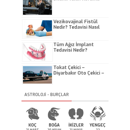
Vezikovajinal Fistül
Nedir? Tedavisi Nasıl
Olur?
Tüm Ağız İmplant
Tedavisi Nedir?
Tokat Çekici –
Diyarbakır Oto Çekici –
İstanbul Oto Çekici
ASTROLOJİ - BURÇLAR
KOÇ
BOĞA
İKİZLER
YENGEÇ
21 MART
20 NİSAN
21 MAYIS
22