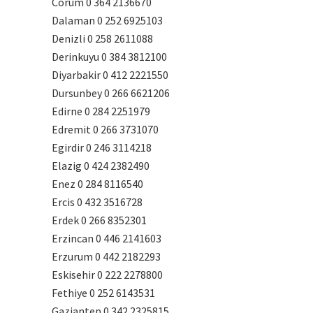
Corum 0 364 2136670
Dalaman 0 252 6925103
Denizli 0 258 2611088
Derinkuyu 0 384 3812100
Diyarbakir 0 412 2221550
Dursunbey 0 266 6621206
Edirne 0 284 2251979
Edremit 0 266 3731070
Egirdir 0 246 3114218
Elazig 0 424 2382490
Enez 0 284 8116540
Ercis 0 432 3516728
Erdek 0 266 8352301
Erzincan 0 446 2141603
Erzurum 0 442 2182293
Eskisehir 0 222 2278800
Fethiye 0 252 6143531
Gaziantep 0 342 2325815