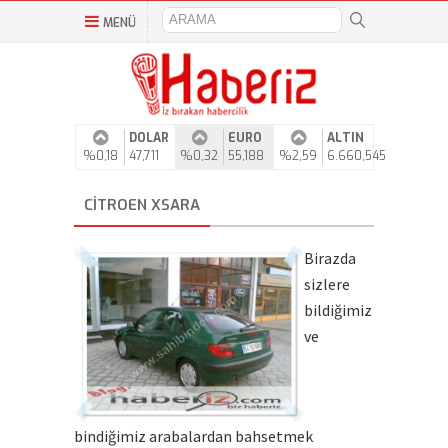
MENÜ
DOLAR
EURO
ALTIN
%0,18
47,711
%0,32
55,188
%2,59
6.660,545
CITROEN XSARA
Birazda
sizlere
bildiğimiz
ve
bindiğimiz arabalardan bahsetmek