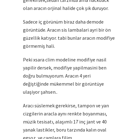
gerekirsek,sedan tarzinda ama hackback
olan aracın orjinal halide çok şık duruyor.
Sadece iç görünüm biraz daha demode
görüntüde. Aracın sis lambalari ayri bir ön
güzellik katıyor. tabi bunlar aracın modifiye
görmemiş hali.
Peki xsara clim modeline modifiye nasil
yapilir dersek, modifiye yapilmasini ben
doğru bulmuyorum. Aracın 4 yeri
değiştiğinde mükemmel bir görüntüye
ulaşiyor şahsen..
Aracı süslemek gerekirse, tampon ve yan
cizgilerin aracla aynı renkte boyanması,
müzik tesisatı, alaşımlı 17 inç jant ve 40
yanak lastikler, boru tarzında kalın oval
egsoz, ve camlara filim.