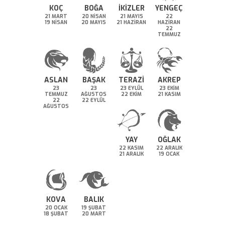
KOÇ
BOĞA
İKİZLER
YENGEÇ
21 MART
20 NİSAN
21 MAYIS
22
19 NİSAN
20 MAYIS
21 HAZİRAN
HAZİRAN
22
TEMMUZ
ASLAN
BAŞAK
TERAZİ
AKREP
23
23
23 EYLÜL
23 EKİM
TEMMUZ
AĞUSTOS
22 EKİM
21 KASIM
22
22 EYLÜL
AĞUSTOS
YAY
OĞLAK
22 KASIM
22 ARALIK
21 ARALIK
19 OCAK
KOVA
BALIK
20 OCAK
19 ŞUBAT
18 ŞUBAT
20 MART