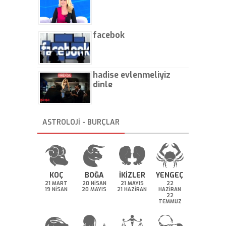
facebok
hadise evlenmeliyiz
dinle
ASTROLOJİ - BURÇLAR
KOÇ
BOĞA
İKİZLER
YENGEÇ
21 MART
20 NİSAN
21 MAYIS
22
19 NİSAN
20 MAYIS
21 HAZİRAN
HAZİRAN
22
TEMMUZ