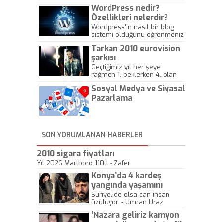
WordPress nedir?
Özellikleri nelerdir?
Wordpress'in nasıl bir blog
sistemi olduğunu öğrenmeniz
için hazırlanmış bir yazıdır.
Tarkan 2010 eurovision
şarkısı
Geçtiğimiz yıl her şeye
rağmen 1. beklerken 4. olan
hadiseli Türkiye, sadece vücut
Sosyal Medya ve Siyasal
gösterisinin bu yarışmada
önemli olmadığını anlamıştır.
Pazarlama
Bu yıl Megastar Tarkan
geliyor, sahneye!
SON YORUMLANAN HABERLER
2010 sigara fiyatları
Yıl 2026 Marlboro 110tl - Zafer
Konya’da 4 kardeş
yangında yaşamını
yitirdi
Suriyelide olsa can insan
üzülüyor. - Umran Uraz
’Nazara geliriz kamyon