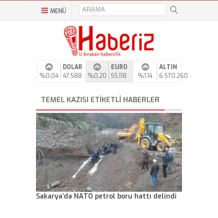
MENÜ
DOLAR
EURO
ALTIN
%0,04
47,588
%0,20
55,118
%1,14
6.570,260
TEMEL KAZISI ETIKETLI HABERLER
Sakarya’da NATO petrol boru hattı delindi