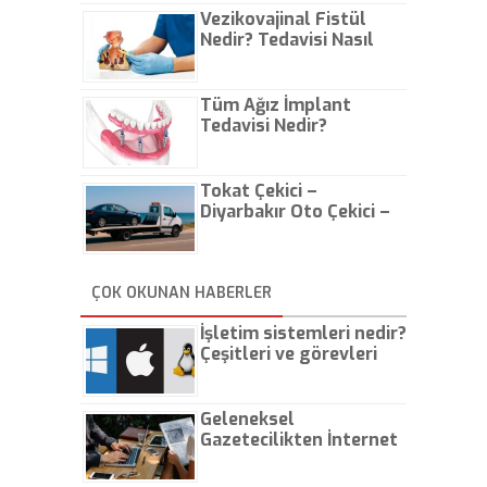
Vezikovajinal Fistül
Nedir? Tedavisi Nasıl
Olur?
Tüm Ağız İmplant
Tedavisi Nedir?
Tokat Çekici –
Diyarbakır Oto Çekici –
İstanbul Oto Çekici
ÇOK OKUNAN HABERLER
İşletim sistemleri nedir?
Çeşitleri ve görevleri
nelerdir?
Geleneksel
Gazetecilikten İnternet
Gazeteciliğine!