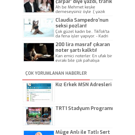
çarpar’ diye yazdı, trafik
kazasında öldü!
Ah be Mehmet keşke
demeseysiniz öyle :( yazık
canlara.... - Abdullah Kadir
Claudia Sampedro’nun
seksi pozları!
Çok güzel kadın be.. TikTok'ta
da fena işler yapıyor. - Kadri
Beylik
200 lira masraf çıkaran
noter şartı kalktı!
Kan emici noterler. En ufak bir
evrakı bile çok pahalıya
yapıyorlar. Allah ellerine
düşürmesin. Çok paranızı
ÇOK YORUMLANAN HABERLER
kaptırıyorsunuz. - Kayhan
Gezenti
Kız Erkek MSN Adresleri
TRT1 Stadyum Programı
Müge Anlı ile Tatlı Sert