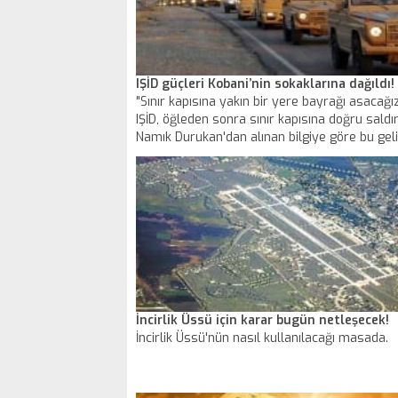
IŞİD güçleri Kobani’nin sokaklarına dağıldı!
"Sınır kapısına yakın bir yere bayrağı asacağı
IŞİD, öğleden sonra sınır kapısına doğru saldır
Namık Durukan'dan alınan bilgiye göre bu ge
üzerine ABD uçakları da sınıra ilk kez bu kada
yeri bombaladı. Miştenur tepesinin ardında b
IŞİD güçleri sokaklara dağıldı.
İncirlik Üssü için karar bugün netleşecek!
İncirlik Üssü'nün nasıl kullanılacağı masada.