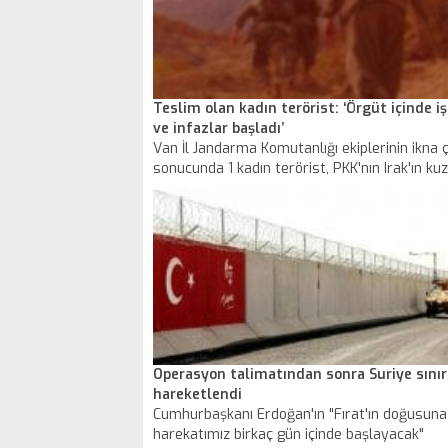
Teslim olan kadın terörist: ‘Örgüt içinde i
ve infazlar başladı’
Van İl Jandarma Komutanlığı ekiplerinin ikna 
sonucunda 1 kadın terörist, PKK'nın Irak'ın ku
dağ kadrosundan kaçarak, Şırnak'ın Silopi ilçe
kara hudut kapısında silahsız ve teçhizatsız 
güvenlik güçlerine teslim oldu. Kadın terörist
ifadesinde, güvenlik güçleri tarafından yürüt
başarılı operasyonlar neticesinde, sözde lide
başta olmak üzere ağır kayıplar veren PKK/K
örgütünün, kendi başarısızlıklarının faturasını
kadrolara yüklediğini, örgüt içinde işkenceler 
infazlara başladığını söylediği öğrenildi.
Operasyon talimatından sonra Suriye sınır
hareketlendi
Cumhurbaşkanı Erdoğan'ın "Fırat'ın doğusuna
harekatımız birkaç gün içinde başlayacak"