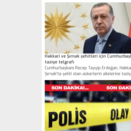
açıklamasının ardından sınır hattının iki tarafı
hareketlendi. Açıklama sonrası bölgeye haki
nöbetçi yerleştiren teröristleri korku sardı.
Hakkari ve Şırnak şehitleri için Cumhurba
taziye telgrafı
Cumhurbaşkanı Recep Tayyip Erdoğan, Hakkar
Şırnak'ta şehit olan askerlerin ailelerine taziy
gönderdi.