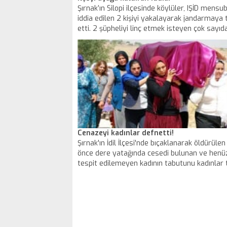
Şırnak’ın Silopi ilçesinde köylüler, IŞİD mens
iddia edilen 2 kişiyi yakalayarak jandarmaya 
etti. 2 şüpheliyi linç etmek isteyen çok sayıda 
İlçe Jandarma Komutanlığı önünde toplandı.
Cenazeyi kadınlar defnetti!
Şırnak'ın İdil İlçesi'nde bıçaklanarak öldürüle
önce dere yatağında cesedi bulunan ve henüz
tespit edilemeyen kadının tabutunu kadınlar 
aldı. Tabutu mezarlığa taşıyan kadınlar, cena
gözyaşları içinde toprağa verdi.