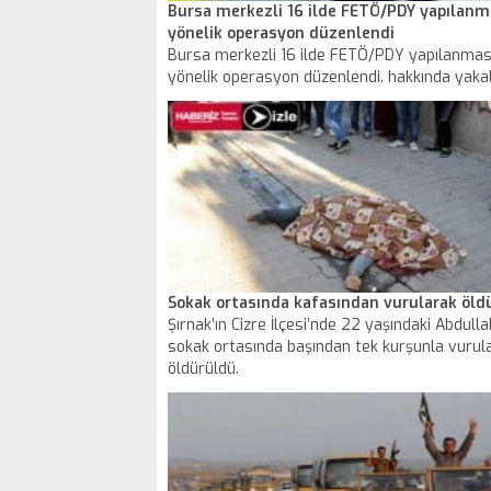
Bursa merkezli 16 ilde FETÖ/PDY yapılanm
yönelik operasyon düzenlendi
Bursa merkezli 16 ilde FETÖ/PDY yapılanmas
yönelik operasyon düzenlendi. hakkında yak
kararı bulunan 121 kişiden 60 kişi gözaltına alı
Sokak ortasında kafasından vurularak öld
Şırnak’ın Cizre İlçesi’nde 22 yaşındaki Abdull
sokak ortasında başından tek kurşunla vurul
öldürüldü.