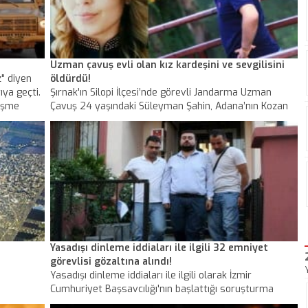
Uzman çavuş evli olan kız kardeşini ve sevgilisini
z" diyen
öldürdü!
ıya geçti.
Şırnak'ın Silopi İlçesi’nde görevli Jandarma Uzman
lişme
Çavuş 24 yaşındaki Süleyman Şahin, Adana’nın Kozan
r yakın bir
İlçesi’nde 15 gün önce bir akrabalarıyla evlenen kız
ulunan
kardeşi 18 yaşındaki Eda Şahin ile kızın sevgilisi olduğu
öne sürülen 22 yaşındaki Yusuf Yaşar’ı beylik
tabancasıyla öldürdü.
Yasadışı dinleme iddiaları ile ilgili 32 emniyet
görevlisi gözaltına alındı!
Yasadışı dinleme iddiaları ile ilgili olarak İzmir
Cumhuriyet Başsavcılığı'nın başlattığı soruşturma
kapsamında, dinlemelerle ilgisinin bulunduğu öne