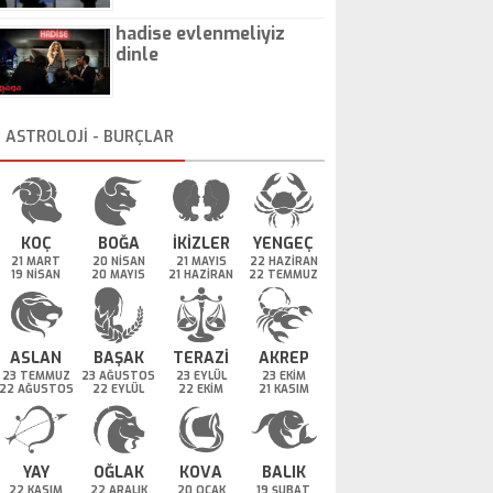
hadise evlenmeliyiz
dinle
ASTROLOJİ - BURÇLAR
KOÇ
BOĞA
İKİZLER
YENGEÇ
21 MART
20 NİSAN
21 MAYIS
22 HAZİRAN
19 NİSAN
20 MAYIS
21 HAZİRAN
22 TEMMUZ
ASLAN
BAŞAK
TERAZİ
AKREP
23 TEMMUZ
23 AĞUSTOS
23 EYLÜL
23 EKİM
22 AĞUSTOS
22 EYLÜL
22 EKİM
21 KASIM
YAY
OĞLAK
KOVA
BALIK
22 KASIM
22 ARALIK
20 OCAK
19 ŞUBAT