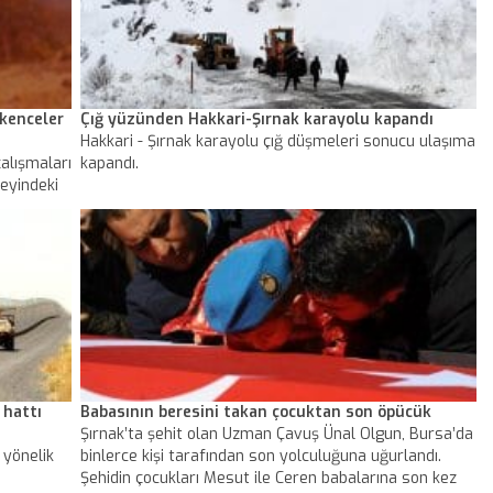
şkenceler
Çığ yüzünden Hakkari-Şırnak karayolu kapandı
Hakkari - Şırnak karayolu çığ düşmeleri sonucu ulaşıma
çalışmaları
kapandı.
zeyindeki
sindeki
olarak
in
ülen
r kadrolar
CK terör
 alt
ile
 hattı
Babasının beresini takan çocuktan son öpücük
Şırnak’ta şehit olan Uzman Çavuş Ünal Olgun, Bursa’da
 yönelik
binlerce kişi tarafından son yolculuğuna uğurlandı.
Şehidin çocukları Mesut ile Ceren babalarına son kez