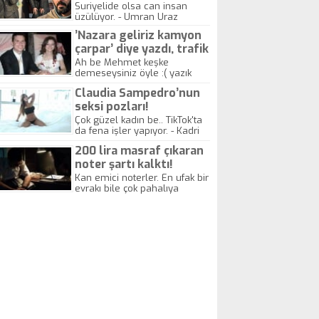
yitirdi
Suriyelide olsa can insan
üzülüyor. - Umran Uraz
’Nazara geliriz kamyon
çarpar’ diye yazdı, trafik
kazasında öldü!
Ah be Mehmet keşke
demeseysiniz öyle :( yazık
canlara.... - Abdullah Kadir
Claudia Sampedro’nun
seksi pozları!
Çok güzel kadın be.. TikTok'ta
da fena işler yapıyor. - Kadri
Beylik
200 lira masraf çıkaran
noter şartı kalktı!
Kan emici noterler. En ufak bir
evrakı bile çok pahalıya
yapıyorlar. Allah ellerine
düşürmesin. Çok paranızı
kaptırıyorsunuz. - Kayhan
Gezenti