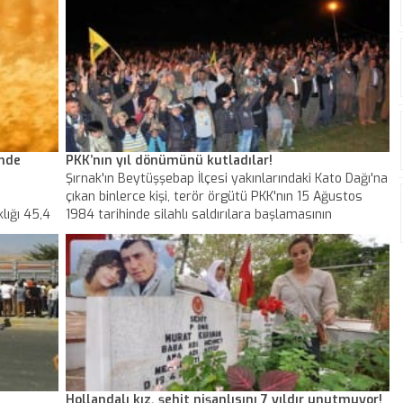
sürülen emniyet personeline yönelik bugün sabah
saatlerinde belirlenen adreslere operasyon
düzenlendi.
inde
PKK’nın yıl dönümünü kutladılar!
Şırnak'ın Beytüşşebap İlçesi yakınlarındaki Kato Dağı'na
çıkan binlerce kişi, terör örgütü PKK'nın 15 Ağustos
lığı 45,4
1984 tarihinde silahlı saldırılara başlamasının
erecenin
yıldönümünü, Demokratik Bölgeler Partisi'nin de (DBP)
katılımıyla kutladı. Dün geceyi dağda geçiren
göstericiler, yaktıkları ateşle 'Apo' yazıp, havai fişek
gösterisi yaptı.
Hollandalı kız, şehit nişanlısını 7 yıldır unutmuyor!