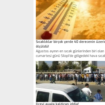
Sıcaklıklar birçok yerde 40 derecenin üzer
ölçüldü!
Ağustos ayının en sıcak günlerinden biri olan
cumartesi günü Silopi'de gölgedeki hava sıcak
olarak kayıtlara geçerken, birçok yerde 40 d
üzerinde ölçüldü.
İlçeyi ayağa kaldıran iddia!