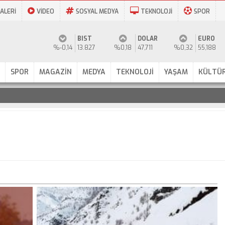
ALERİ
VİDEO
SOSYAL MEDYA
TEKNOLOJİ
SPOR
BIST
DOLAR
EURO
%-0,14
13.827
%0,18
47,711
%0,32
55,188
SPOR
MAGAZİN
MEDYA
TEKNOLOJİ
YAŞAM
KÜLTÜR