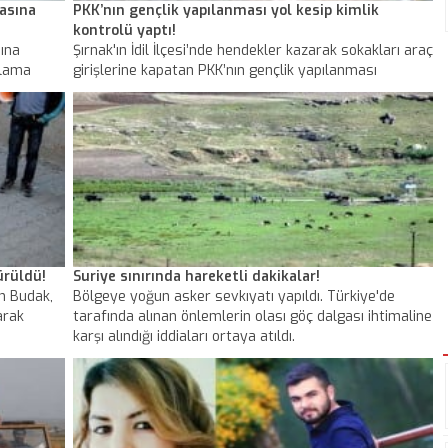
asına
PKK’nın gençlik yapılanması yol kesip kimlik
kontrolü yaptı!
ına
Şırnak'ın İdil İlçesi’nde hendekler kazarak sokakları araç
alama
girişlerine kapatan PKK’nın gençlik yapılanması
ndı
Yurtsever Devrimci Gençlik Hareketi üyeleri dün gece
de yol kesip kimlik kontrolü yaptı. Öğretmenlerin
bulunduğu servis aracına saldıran grup, bir öğretmeni
yaraladı.
ürüldü!
Suriye sınırında hareketli dakikalar!
ah Budak,
Bölgeye yoğun asker sevkıyatı yapıldı. Türkiye'de
arak
tarafında alınan önlemlerin olası göç dalgası ihtimaline
karşı alındığı iddiaları ortaya atıldı.