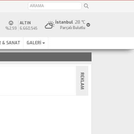
İstanbul
28 °C
ALTIN
Parçalı Bulutlu
%2,59
6.660,545
 & SANAT
GALERİ
REKLAM