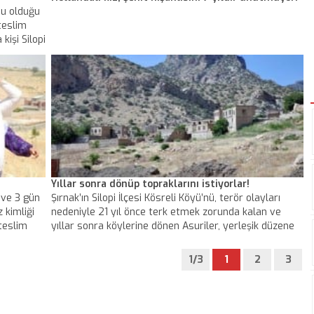
ubu olduğu
teslim
kişi Silopi
Yıllar sonra dönüp topraklarını istiyorlar!
n ve 3 gün
Şırnak’ın Silopi İlçesi Kösreli Köyü’nü, terör olayları
 kimliği
nedeniyle 21 yıl önce terk etmek zorunda kalan ve
teslim
yıllar sonra köylerine dönen Asuriler, yerleşik düzene
zeyi
geçmek için inşaata başladı. Yol, su, elektrik gibi altyapı
hizmetlerinin tamamlanması için de devletten yardım
1/3
1
2
3
bekleyen Asuriler, topraklarının tapularının da
kendilerine verilmesini istedi.