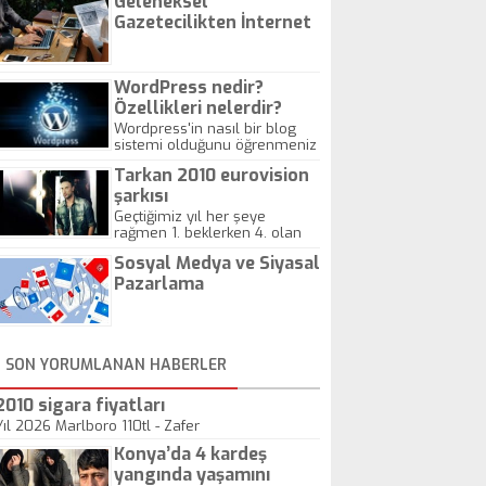
Geleneksel
Gazetecilikten İnternet
Gazeteciliğine!
WordPress nedir?
Özellikleri nelerdir?
Wordpress'in nasıl bir blog
sistemi olduğunu öğrenmeniz
için hazırlanmış bir yazıdır.
Tarkan 2010 eurovision
şarkısı
Geçtiğimiz yıl her şeye
rağmen 1. beklerken 4. olan
hadiseli Türkiye, sadece vücut
Sosyal Medya ve Siyasal
gösterisinin bu yarışmada
önemli olmadığını anlamıştır.
Pazarlama
Bu yıl Megastar Tarkan
geliyor, sahneye!
SON YORUMLANAN HABERLER
2010 sigara fiyatları
Yıl 2026 Marlboro 110tl - Zafer
Konya’da 4 kardeş
yangında yaşamını