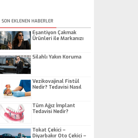
SON EKLENEN HABERLER
Eşantiyon Çakmak
Ürünleri ile Markanızı
Günlük Hayatta Öne
Çıkarın
Silahlı Yakın Koruma
Vezikovajinal Fistül
Nedir? Tedavisi Nasıl
Olur?
Tüm Ağız İmplant
Tedavisi Nedir?
Tokat Çekici –
Diyarbakır Oto Çekici –