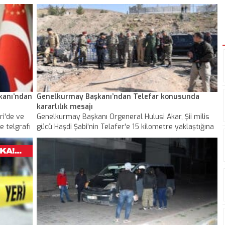
 da
asker selamı verdi. Babasının komando beresini takan
m kulelere
çocuklar, şehidin fotoğrafını öptü.
şkanı’ndan
Genelkurmay Başkanı’ndan Telefar konusunda
kararlılık mesajı
i'de ve
Genelkurmay Başkanı Orgeneral Hulusi Akar, Şii milis
e telgrafı
gücü Haşdi Şabi'nin Telafer'e 15 kilometre yaklaştığına
ilişkin bilgilerin Ankara'ya ulaşmasından sonra kuvvet
komutanlarıyla Şırnak'taki birliklere yaptığı denetleme
ziyaretini bugün de sürdürdü. Geceyi Silopi'deki
tümende geçiren Akar, bugün tümenin harekat
merkezinde sahada bulunan komutanlarla Telafer
konusu dahil son gelişmeleri tele konferans
aracılığıyla değerlendirip gerekli emirleri verdi.