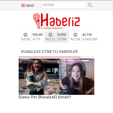
MENÜ
DOLAR
EURO
ALTIN
%0,18
47,711
%0,32
55,188
%2,59
6.660,545
RUNALEXX ETIKETLI HABERLER
Elanur Pat (RunalexX) kimdir?