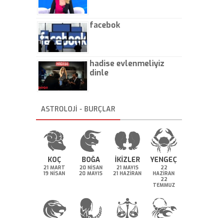
facebok
hadise evlenmeliyiz
dinle
ASTROLOJİ - BURÇLAR
KOÇ
BOĞA
İKİZLER
YENGEÇ
21 MART
20 NİSAN
21 MAYIS
22
19 NİSAN
20 MAYIS
21 HAZİRAN
HAZİRAN
22
TEMMUZ