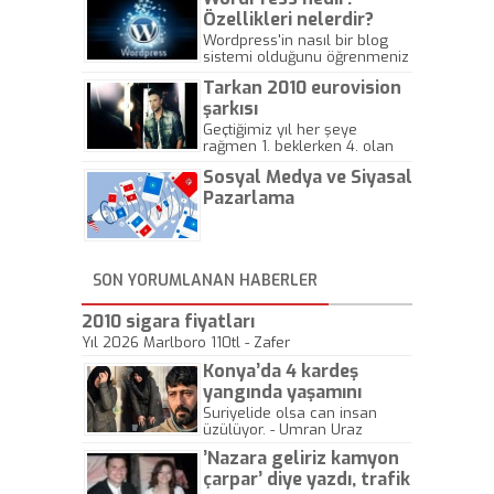
Özellikleri nelerdir?
Wordpress'in nasıl bir blog
sistemi olduğunu öğrenmeniz
için hazırlanmış bir yazıdır.
Tarkan 2010 eurovision
şarkısı
Geçtiğimiz yıl her şeye
rağmen 1. beklerken 4. olan
hadiseli Türkiye, sadece vücut
Sosyal Medya ve Siyasal
gösterisinin bu yarışmada
önemli olmadığını anlamıştır.
Pazarlama
Bu yıl Megastar Tarkan
geliyor, sahneye!
SON YORUMLANAN HABERLER
2010 sigara fiyatları
Yıl 2026 Marlboro 110tl - Zafer
Konya’da 4 kardeş
yangında yaşamını
yitirdi
Suriyelide olsa can insan
üzülüyor. - Umran Uraz
’Nazara geliriz kamyon
çarpar’ diye yazdı, trafik