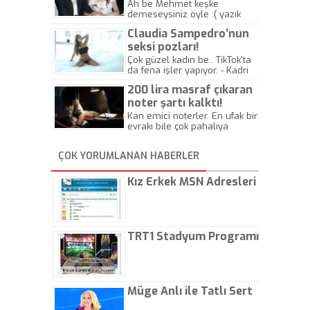
kazasında öldü!
Ah be Mehmet keşke
demeseysiniz öyle :( yazık
canlara.... - Abdullah Kadir
Claudia Sampedro’nun
seksi pozları!
Çok güzel kadın be.. TikTok'ta
da fena işler yapıyor. - Kadri
Beylik
200 lira masraf çıkaran
noter şartı kalktı!
Kan emici noterler. En ufak bir
evrakı bile çok pahalıya
yapıyorlar. Allah ellerine
düşürmesin. Çok paranızı
ÇOK YORUMLANAN HABERLER
kaptırıyorsunuz. - Kayhan
Gezenti
Kız Erkek MSN Adresleri
TRT1 Stadyum Programı
Müge Anlı ile Tatlı Sert