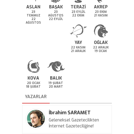
ASLAN
BAŞAK
TERAZİ
AKREP
23
23
23 EYLÜL
23 EKİM
TEMMUZ
AĞUSTOS
22 EKİM
21 KASIM
22
22 EYLÜL
AĞUSTOS
YAY
OĞLAK
22 KASIM
22 ARALIK
21 ARALIK
19 OCAK
KOVA
BALIK
20 OCAK
19 ŞUBAT
18 ŞUBAT
20 MART
YAZARLAR
İbrahim SARAMET
Geleneksel Gazetecilikten
İnternet Gazeteciliğine!