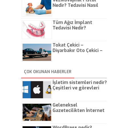
Nedir? Tedavisi Nasıl
Olur?
Tüm Ağız İmplant
Tedavisi Nedir?
Tokat Çekici –
Diyarbakır Oto Çekici –
İstanbul Oto Çekici
ÇOK OKUNAN HABERLER
İşletim sistemleri nedir?
Çeşitleri ve görevleri
nelerdir?
Geleneksel
Gazetecilikten İnternet
Gazeteciliğine!
WordPress nedir?