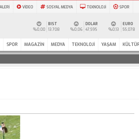
ALERİ
VİDEO
SOSYAL MEDYA
TEKNOLOJİ
SPOR
BIST
DOLAR
EURO
%0,00
13.708
%0,06
47,595
%0,13
55,078
SPOR
MAGAZİN
MEDYA
TEKNOLOJİ
YAŞAM
KÜLTÜR