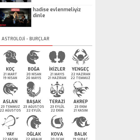
hadise evlenmeliyiz
dinle
ASTROLOJİ - BURÇLAR
KOÇ
BOĞA
İKİZLER
YENGEÇ
21 MART
20 NİSAN
21 MAYIS
22 HAZİRAN
19 NİSAN
20 MAYIS
21 HAZİRAN
22 TEMMUZ
ASLAN
BAŞAK
TERAZİ
AKREP
23 TEMMUZ
23 AĞUSTOS
23 EYLÜL
23 EKİM
22 AĞUSTOS
22 EYLÜL
22 EKİM
21 KASIM
YAY
OĞLAK
KOVA
BALIK
22 KASIM
22 ARALIK
20 OCAK
19 ŞUBAT