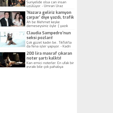
yitirdi
Suriyelide olsa can insan
üzülüyor. - Umran Uraz
’Nazara geliriz kamyon
çarpar’ diye yazdı, trafik
kazasında öldü!
Ah be Mehmet keşke
demeseysiniz öyle :( yazık
canlara.... - Abdullah Kadir
Claudia Sampedro’nun
seksi pozları!
Çok güzel kadın be.. TikTok'ta
da fena işler yapıyor. - Kadri
Beylik
200 lira masraf çıkaran
noter şartı kalktı!
Kan emici noterler. En ufak bir
evrakı bile çok pahalıya
yapıyorlar. Allah ellerine
düşürmesin. Çok paranızı
kaptırıyorsunuz. - Kayhan
Gezenti