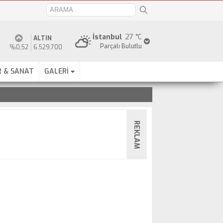
İstanbul
27 °C
ALTIN
Parçalı Bulutlu
%0,52
6.529,700
 & SANAT
GALERİ
REKLAM