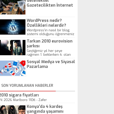
Geleneksel
Gazetecilikten İnternet
Gazeteciliğine!
WordPress nedir?
Özellikleri nelerdir?
Wordpress'in nasıl bir blog
sistemi olduğunu öğrenmeniz
için hazırlanmış bir yazıdır.
Tarkan 2010 eurovision
şarkısı
Geçtiğimiz yıl her şeye
rağmen 1. beklerken 4. olan
hadiseli Türkiye, sadece vücut
Sosyal Medya ve Siyasal
gösterisinin bu yarışmada
önemli olmadığını anlamıştır.
Pazarlama
Bu yıl Megastar Tarkan
geliyor, sahneye!
SON YORUMLANAN HABERLER
2010 sigara fiyatları
Yıl 2026 Marlboro 110tl - Zafer
Konya’da 4 kardeş
yangında yaşamını