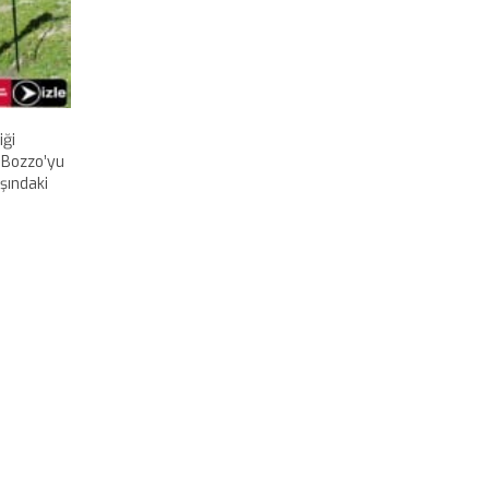
iği
 Bozzo’yu
şındaki
çlarını