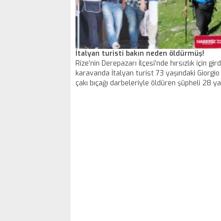
İtalyan turisti bakın neden öldürmüş!
Rize’nin Derepazarı İlçesi’nde hırsızlık için gird
karavanda İtalyan turist 73 yaşındaki Giorgio
çakı bıçağı darbeleriyle öldüren şüpheli 28 ya
Halil K., kaçarken ayağını kırınca yakalandı. İpu
takip eden polis katil zanlısına ulaştı.