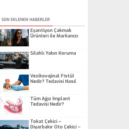
SON EKLENEN HABERLER
Eşantiyon Çakmak
Ürünleri ile Markanızı
Günlük Hayatta Öne
Çıkarın
Silahlı Yakın Koruma
Vezikovajinal Fistül
Nedir? Tedavisi Nasıl
Olur?
Tüm Ağız İmplant
Tedavisi Nedir?
Tokat Çekici –
Diyarbakır Oto Çekici –