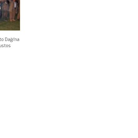
to Dağı'na
ğustos
n
 de (DBP)
i fişek