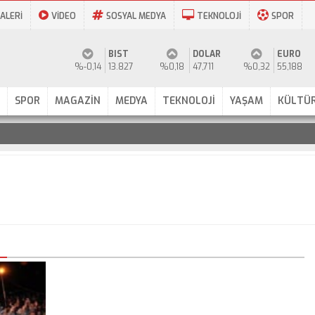
ALERİ
VİDEO
SOSYAL MEDYA
TEKNOLOJİ
SPOR
BIST
DOLAR
EURO
%-0,14
13.827
%0,18
47,711
%0,32
55,188
SPOR
MAGAZİN
MEDYA
TEKNOLOJİ
YAŞAM
KÜLTÜR