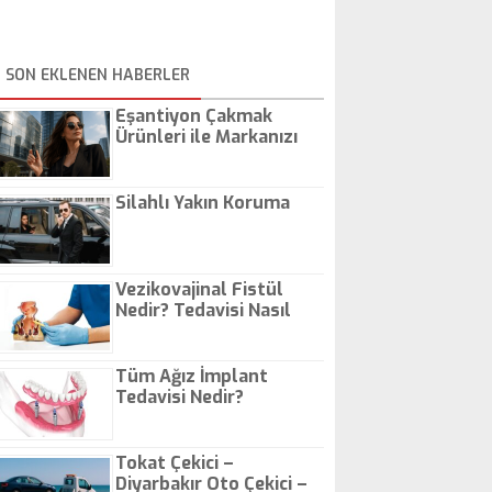
SON EKLENEN HABERLER
Eşantiyon Çakmak
Ürünleri ile Markanızı
Günlük Hayatta Öne
Çıkarın
Silahlı Yakın Koruma
Vezikovajinal Fistül
Nedir? Tedavisi Nasıl
Olur?
Tüm Ağız İmplant
Tedavisi Nedir?
Tokat Çekici –
Diyarbakır Oto Çekici –