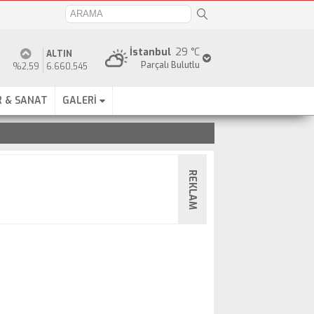
İstanbul
29 °C
ALTIN
Parçalı Bulutlu
%2,59
6.660,545
 & SANAT
GALERİ
REKLAM