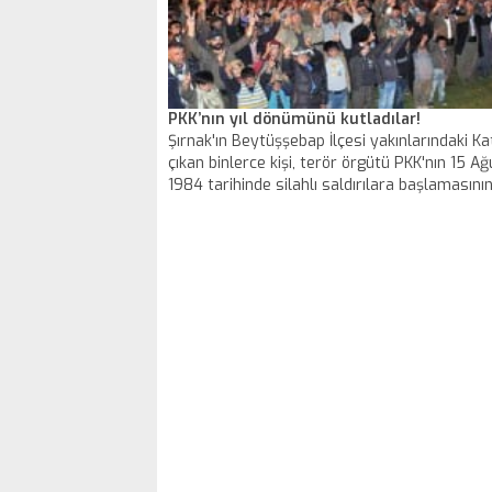
PKK’nın yıl dönümünü kutladılar!
Şırnak'ın Beytüşşebap İlçesi yakınlarındaki Ka
çıkan binlerce kişi, terör örgütü PKK'nın 15 A
1984 tarihinde silahlı saldırılara başlamasını
yıldönümünü, Demokratik Bölgeler Partisi'nin
katılımıyla kutladı. Dün geceyi dağda geçiren
göstericiler, yaktıkları ateşle 'Apo' yazıp, hava
gösterisi yaptı.