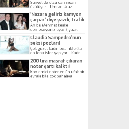
yitirdi
Suriyelide olsa can insan
üzülüyor. - Umran Uraz
’Nazara geliriz kamyon
çarpar’ diye yazdı, trafik
kazasında öldü!
Ah be Mehmet keşke
demeseysiniz öyle :( yazık
canlara.... - Abdullah Kadir
Claudia Sampedro’nun
seksi pozları!
Çok güzel kadın be.. TikTok'ta
da fena işler yapıyor. - Kadri
Beylik
200 lira masraf çıkaran
noter şartı kalktı!
Kan emici noterler. En ufak bir
evrakı bile çok pahalıya
yapıyorlar. Allah ellerine
düşürmesin. Çok paranızı
kaptırıyorsunuz. - Kayhan
Gezenti