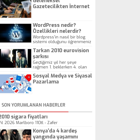
Geleneksel
Gazetecilikten İnternet
Gazeteciliğine!
WordPress nedir?
Özellikleri nelerdir?
Wordpress'in nasıl bir blog
sistemi olduğunu öğrenmeniz
için hazırlanmış bir yazıdır.
Tarkan 2010 eurovision
şarkısı
Geçtiğimiz yıl her şeye
rağmen 1. beklerken 4. olan
hadiseli Türkiye, sadece vücut
Sosyal Medya ve Siyasal
gösterisinin bu yarışmada
önemli olmadığını anlamıştır.
Pazarlama
Bu yıl Megastar Tarkan
geliyor, sahneye!
SON YORUMLANAN HABERLER
2010 sigara fiyatları
Yıl 2026 Marlboro 110tl - Zafer
Konya’da 4 kardeş
yangında yaşamını