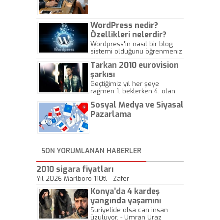
Gazeteciliğine!
WordPress nedir?
Özellikleri nelerdir?
Wordpress'in nasıl bir blog
sistemi olduğunu öğrenmeniz
için hazırlanmış bir yazıdır.
Tarkan 2010 eurovision
şarkısı
Geçtiğimiz yıl her şeye
rağmen 1. beklerken 4. olan
hadiseli Türkiye, sadece vücut
Sosyal Medya ve Siyasal
gösterisinin bu yarışmada
önemli olmadığını anlamıştır.
Pazarlama
Bu yıl Megastar Tarkan
geliyor, sahneye!
SON YORUMLANAN HABERLER
2010 sigara fiyatları
Yıl 2026 Marlboro 110tl - Zafer
Konya’da 4 kardeş
yangında yaşamını
yitirdi
Suriyelide olsa can insan
üzülüyor. - Umran Uraz