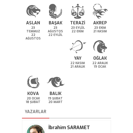
ASLAN
BAŞAK
TERAZİ
AKREP
23
23
23 EYLÜL
23 EKİM
TEMMUZ
AĞUSTOS
22 EKİM
21 KASIM
22
22 EYLÜL
AĞUSTOS
YAY
OĞLAK
22 KASIM
22 ARALIK
21 ARALIK
19 OCAK
KOVA
BALIK
20 OCAK
19 ŞUBAT
18 ŞUBAT
20 MART
YAZARLAR
İbrahim SARAMET