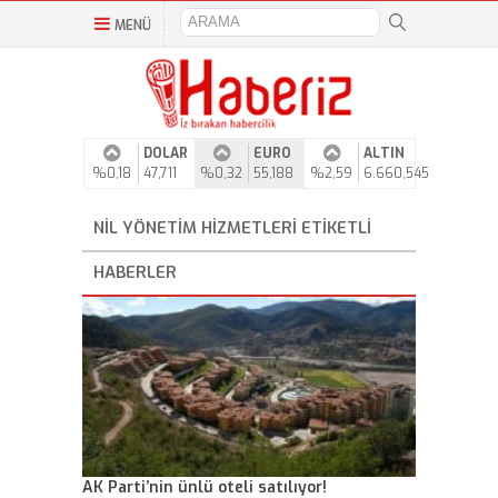
MENÜ
DOLAR
EURO
ALTIN
%0,18
47,711
%0,32
55,188
%2,59
6.660,545
NIL YÖNETIM HIZMETLERI ETIKETLI
HABERLER
AK Parti’nin ünlü oteli satılıyor!