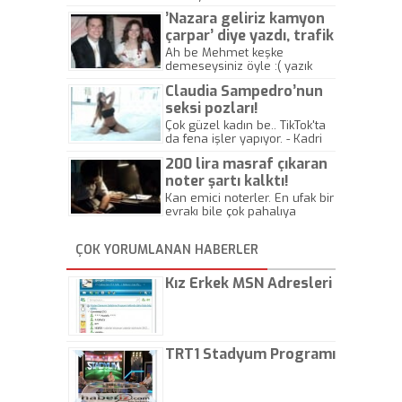
’Nazara geliriz kamyon
çarpar’ diye yazdı, trafik
kazasında öldü!
Ah be Mehmet keşke
demeseysiniz öyle :( yazık
canlara.... - Abdullah Kadir
Claudia Sampedro’nun
seksi pozları!
Çok güzel kadın be.. TikTok'ta
da fena işler yapıyor. - Kadri
Beylik
200 lira masraf çıkaran
noter şartı kalktı!
Kan emici noterler. En ufak bir
evrakı bile çok pahalıya
yapıyorlar. Allah ellerine
düşürmesin. Çok paranızı
ÇOK YORUMLANAN HABERLER
kaptırıyorsunuz. - Kayhan
Gezenti
Kız Erkek MSN Adresleri
TRT1 Stadyum Programı