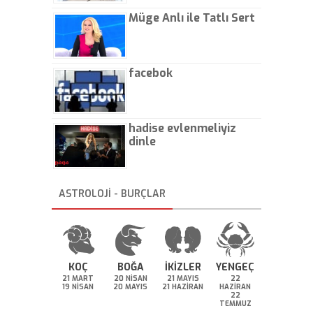
Müge Anlı ile Tatlı Sert
facebok
hadise evlenmeliyiz
dinle
ASTROLOJİ - BURÇLAR
KOÇ
BOĞA
İKİZLER
YENGEÇ
21 MART
20 NİSAN
21 MAYIS
22
19 NİSAN
20 MAYIS
21 HAZİRAN
HAZİRAN
22
TEMMUZ