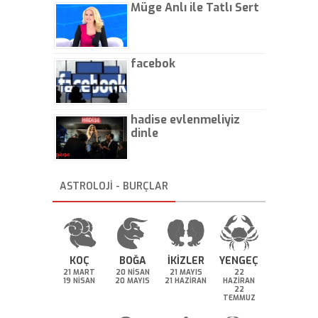
Müge Anlı ile Tatlı Sert
facebok
hadise evlenmeliyiz
dinle
ASTROLOJİ - BURÇLAR
KOÇ
BOĞA
İKİZLER
YENGEÇ
21 MART
20 NİSAN
21 MAYIS
22
19 NİSAN
20 MAYIS
21 HAZİRAN
HAZİRAN
22
TEMMUZ