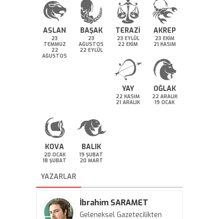
ASLAN
BAŞAK
TERAZİ
AKREP
23
23
23 EYLÜL
23 EKİM
TEMMUZ
AĞUSTOS
22 EKİM
21 KASIM
22
22 EYLÜL
AĞUSTOS
YAY
OĞLAK
22 KASIM
22 ARALIK
21 ARALIK
19 OCAK
KOVA
BALIK
20 OCAK
19 ŞUBAT
18 ŞUBAT
20 MART
YAZARLAR
İbrahim SARAMET
Geleneksel Gazetecilikten