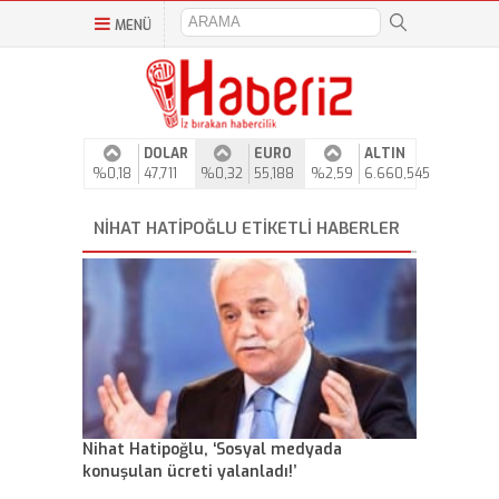
MENÜ
DOLAR
EURO
ALTIN
%0,18
47,711
%0,32
55,188
%2,59
6.660,545
NIHAT HATIPOĞLU ETIKETLI HABERLER
Nihat Hatipoğlu, ‘Sosyal medyada
konuşulan ücreti yalanladı!’