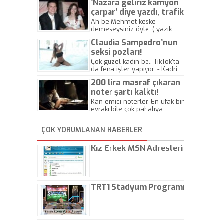
’Nazara geliriz kamyon
çarpar’ diye yazdı, trafik
kazasında öldü!
Ah be Mehmet keşke
demeseysiniz öyle :( yazık
canlara.... - Abdullah Kadir
Claudia Sampedro’nun
seksi pozları!
Çok güzel kadın be.. TikTok'ta
da fena işler yapıyor. - Kadri
Beylik
200 lira masraf çıkaran
noter şartı kalktı!
Kan emici noterler. En ufak bir
evrakı bile çok pahalıya
yapıyorlar. Allah ellerine
düşürmesin. Çok paranızı
ÇOK YORUMLANAN HABERLER
kaptırıyorsunuz. - Kayhan
Gezenti
Kız Erkek MSN Adresleri
TRT1 Stadyum Programı