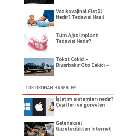
Vezikovajinal Fistül
Nedir? Tedavisi Nasıl
Olur?
Tüm Ağız İmplant
Tedavisi Nedir?
Tokat Çekici –
Diyarbakır Oto Çekici –
İstanbul Oto Çekici
ÇOK OKUNAN HABERLER
İşletim sistemleri nedir?
Çeşitleri ve görevleri
nelerdir?
Geleneksel
Gazetecilikten İnternet
Gazeteciliğine!