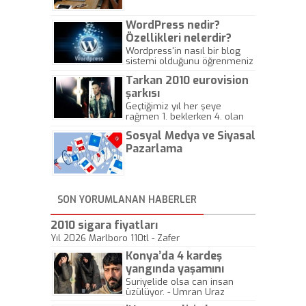
WordPress nedir?
Özellikleri nelerdir?
Wordpress'in nasıl bir blog
sistemi olduğunu öğrenmeniz
için hazırlanmış bir yazıdır.
Tarkan 2010 eurovision
şarkısı
Geçtiğimiz yıl her şeye
rağmen 1. beklerken 4. olan
hadiseli Türkiye, sadece vücut
Sosyal Medya ve Siyasal
gösterisinin bu yarışmada
önemli olmadığını anlamıştır.
Pazarlama
Bu yıl Megastar Tarkan
geliyor, sahneye!
SON YORUMLANAN HABERLER
2010 sigara fiyatları
Yıl 2026 Marlboro 110tl - Zafer
Konya’da 4 kardeş
yangında yaşamını
yitirdi
Suriyelide olsa can insan
üzülüyor. - Umran Uraz