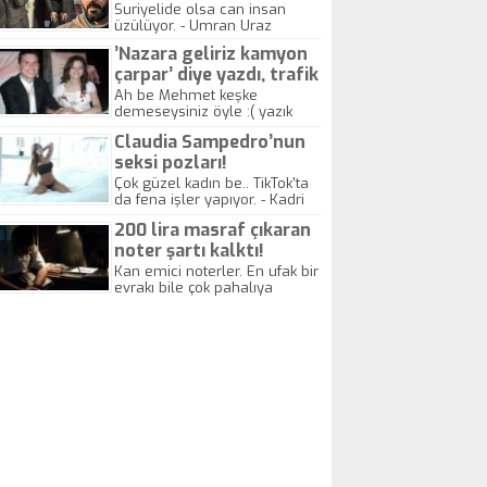
yitirdi
Suriyelide olsa can insan
üzülüyor. - Umran Uraz
’Nazara geliriz kamyon
çarpar’ diye yazdı, trafik
kazasında öldü!
Ah be Mehmet keşke
demeseysiniz öyle :( yazık
canlara.... - Abdullah Kadir
Claudia Sampedro’nun
seksi pozları!
Çok güzel kadın be.. TikTok'ta
da fena işler yapıyor. - Kadri
Beylik
200 lira masraf çıkaran
noter şartı kalktı!
Kan emici noterler. En ufak bir
evrakı bile çok pahalıya
yapıyorlar. Allah ellerine
düşürmesin. Çok paranızı
kaptırıyorsunuz. - Kayhan
Gezenti