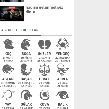
hadise evlenmeliyiz
dinle
ASTROLOJİ - BURÇLAR
KOÇ
BOĞA
İKİZLER
YENGEÇ
21 MART
20 NİSAN
21 MAYIS
22 HAZİRAN
19 NİSAN
20 MAYIS
21 HAZİRAN
22 TEMMUZ
ASLAN
BAŞAK
TERAZİ
AKREP
23 TEMMUZ
23 AĞUSTOS
23 EYLÜL
23 EKİM
22 AĞUSTOS
22 EYLÜL
22 EKİM
21 KASIM
YAY
OĞLAK
KOVA
BALIK
22 KASIM
22 ARALIK
20 OCAK
19 ŞUBAT