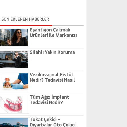
SON EKLENEN HABERLER
Eşantiyon Çakmak
Ürünleri ile Markanızı
Günlük Hayatta Öne
Çıkarın
Silahlı Yakın Koruma
Vezikovajinal Fistül
Nedir? Tedavisi Nasıl
Olur?
Tüm Ağız İmplant
Tedavisi Nedir?
Tokat Çekici –
Diyarbakır Oto Çekici –