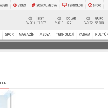
ALERİ
VİDEO
SOSYAL MEDYA
TEKNOLOJİ
SPOR
BIST
DOLAR
EURO
%-0,14
13.827
%0,18
47,711
%0,32
55,188
SPOR
MAGAZİN
MEDYA
TEKNOLOJİ
YAŞAM
KÜLTÜR
RLER