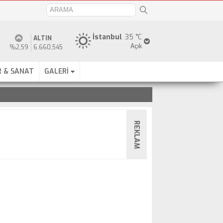
İstanbul
35 °C
ALTIN
Açık
%2,59
6.660,545
 & SANAT
GALERİ
REKLAM