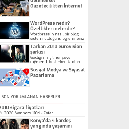
Geleneksel
Gazetecilikten İnternet
Gazeteciliğine!
WordPress nedir?
Özellikleri nelerdir?
Wordpress'in nasıl bir blog
sistemi olduğunu öğrenmeniz
için hazırlanmış bir yazıdır.
Tarkan 2010 eurovision
şarkısı
Geçtiğimiz yıl her şeye
rağmen 1. beklerken 4. olan
hadiseli Türkiye, sadece vücut
Sosyal Medya ve Siyasal
gösterisinin bu yarışmada
önemli olmadığını anlamıştır.
Pazarlama
Bu yıl Megastar Tarkan
geliyor, sahneye!
SON YORUMLANAN HABERLER
2010 sigara fiyatları
Yıl 2026 Marlboro 110tl - Zafer
Konya’da 4 kardeş
yangında yaşamını