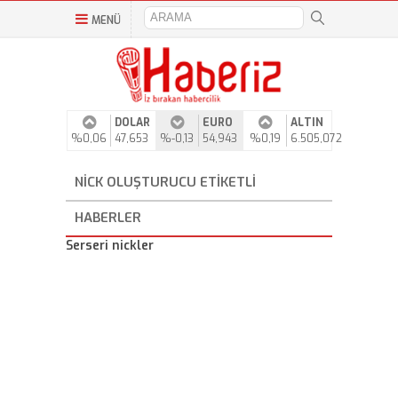
MENÜ
DOLAR
EURO
ALTIN
%0,06
47,653
%-0,13
54,943
%0,19
6.505,072
NICK OLUŞTURUCU ETIKETLI
HABERLER
Serseri nickler