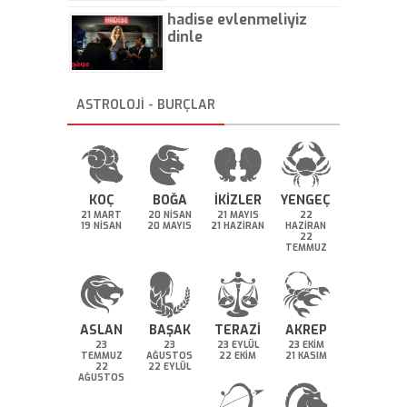
hadise evlenmeliyiz
dinle
ASTROLOJİ - BURÇLAR
KOÇ
BOĞA
İKİZLER
YENGEÇ
21 MART
20 NİSAN
21 MAYIS
22
19 NİSAN
20 MAYIS
21 HAZİRAN
HAZİRAN
22
TEMMUZ
ASLAN
BAŞAK
TERAZİ
AKREP
23
23
23 EYLÜL
23 EKİM
TEMMUZ
AĞUSTOS
22 EKİM
21 KASIM
22
22 EYLÜL
AĞUSTOS