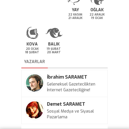
YAY
OĞLAK
22 KASIM
22 ARALIK
21 ARALIK
19 OCAK
KOVA
BALIK
20 OCAK
19 ŞUBAT
18 ŞUBAT
20 MART
YAZARLAR
İbrahim SARAMET
Geleneksel Gazetecilikten
İnternet Gazeteciliğine!
Demet SARAMET
Sosyal Medya ve Siyasal
Pazarlama