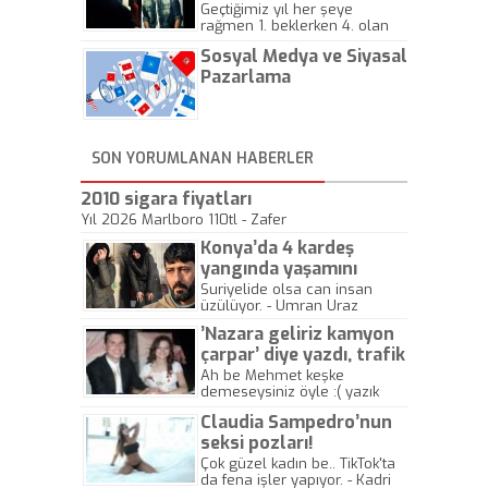
Geçtiğimiz yıl her şeye
rağmen 1. beklerken 4. olan
hadiseli Türkiye, sadece vücut
Sosyal Medya ve Siyasal
gösterisinin bu yarışmada
önemli olmadığını anlamıştır.
Pazarlama
Bu yıl Megastar Tarkan
geliyor, sahneye!
SON YORUMLANAN HABERLER
2010 sigara fiyatları
Yıl 2026 Marlboro 110tl - Zafer
Konya’da 4 kardeş
yangında yaşamını
yitirdi
Suriyelide olsa can insan
üzülüyor. - Umran Uraz
’Nazara geliriz kamyon
çarpar’ diye yazdı, trafik
kazasında öldü!
Ah be Mehmet keşke
demeseysiniz öyle :( yazık
canlara.... - Abdullah Kadir
Claudia Sampedro’nun
seksi pozları!
Çok güzel kadın be.. TikTok'ta
da fena işler yapıyor. - Kadri