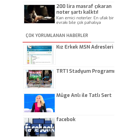
Beylik
200 lira masraf çıkaran
noter şartı kalktı!
Kan emici noterler. En ufak bir
evrakı bile çok pahalıya
yapıyorlar. Allah ellerine
düşürmesin. Çok paranızı
ÇOK YORUMLANAN HABERLER
kaptırıyorsunuz. - Kayhan
Gezenti
Kız Erkek MSN Adresleri
TRT1 Stadyum Programı
Müge Anlı ile Tatlı Sert
facebok