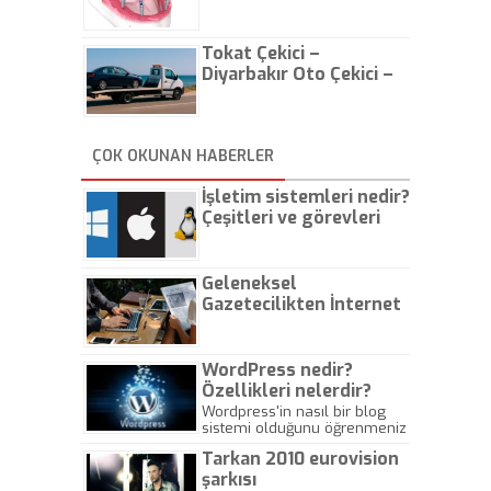
Tokat Çekici –
Diyarbakır Oto Çekici –
İstanbul Oto Çekici
ÇOK OKUNAN HABERLER
İşletim sistemleri nedir?
Çeşitleri ve görevleri
nelerdir?
Geleneksel
Gazetecilikten İnternet
Gazeteciliğine!
WordPress nedir?
Özellikleri nelerdir?
Wordpress'in nasıl bir blog
sistemi olduğunu öğrenmeniz
için hazırlanmış bir yazıdır.
Tarkan 2010 eurovision
şarkısı