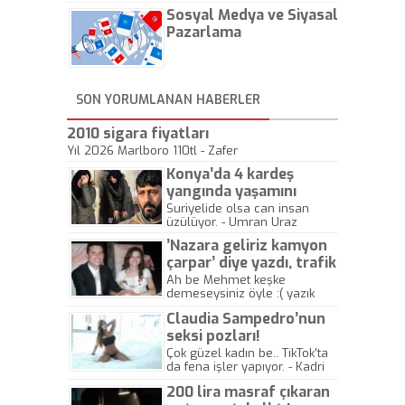
hadiseli Türkiye, sadece vücut
Sosyal Medya ve Siyasal
gösterisinin bu yarışmada
önemli olmadığını anlamıştır.
Pazarlama
Bu yıl Megastar Tarkan
geliyor, sahneye!
SON YORUMLANAN HABERLER
2010 sigara fiyatları
Yıl 2026 Marlboro 110tl - Zafer
Konya’da 4 kardeş
yangında yaşamını
yitirdi
Suriyelide olsa can insan
üzülüyor. - Umran Uraz
’Nazara geliriz kamyon
çarpar’ diye yazdı, trafik
kazasında öldü!
Ah be Mehmet keşke
demeseysiniz öyle :( yazık
canlara.... - Abdullah Kadir
Claudia Sampedro’nun
seksi pozları!
Çok güzel kadın be.. TikTok'ta
da fena işler yapıyor. - Kadri
Beylik
200 lira masraf çıkaran