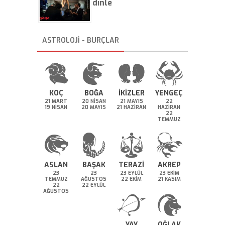
dinle
ASTROLOJİ - BURÇLAR
KOÇ
BOĞA
İKİZLER
YENGEÇ
21 MART
20 NİSAN
21 MAYIS
22
19 NİSAN
20 MAYIS
21 HAZİRAN
HAZİRAN
22
TEMMUZ
ASLAN
BAŞAK
TERAZİ
AKREP
23
23
23 EYLÜL
23 EKİM
TEMMUZ
AĞUSTOS
22 EKİM
21 KASIM
22
22 EYLÜL
AĞUSTOS
YAY
OĞLAK