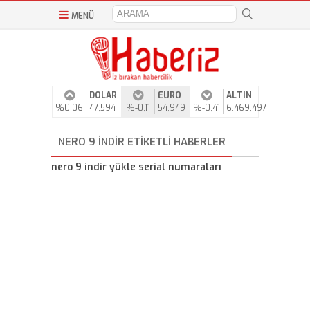
MENÜ
DOLAR
EURO
ALTIN
%0,06
47,594
%-0,11
54,949
%-0,41
6.469,497
NERO 9 INDIR ETIKETLI HABERLER
nero 9 indir yükle serial numaraları