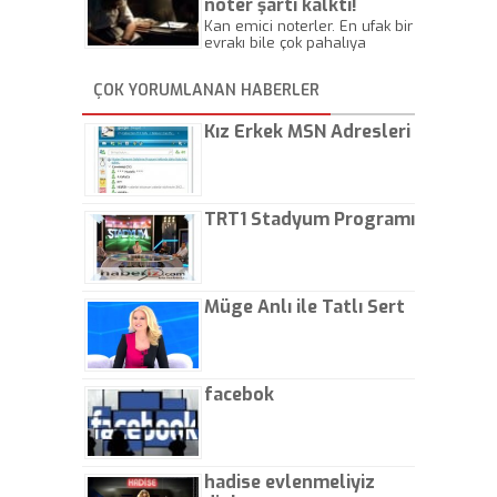
noter şartı kalktı!
Kan emici noterler. En ufak bir
evrakı bile çok pahalıya
yapıyorlar. Allah ellerine
düşürmesin. Çok paranızı
ÇOK YORUMLANAN HABERLER
kaptırıyorsunuz. - Kayhan
Gezenti
Kız Erkek MSN Adresleri
TRT1 Stadyum Programı
Müge Anlı ile Tatlı Sert
facebok
hadise evlenmeliyiz