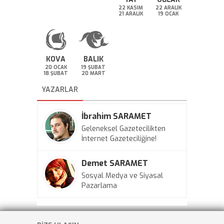
22 KASIM
22 ARALIK
21 ARALIK
19 OCAK
KOVA
BALIK
20 OCAK
19 ŞUBAT
18 ŞUBAT
20 MART
YAZARLAR
İbrahim SARAMET
Geleneksel Gazetecilikten
İnternet Gazeteciliğine!
Demet SARAMET
Sosyal Medya ve Siyasal
Pazarlama