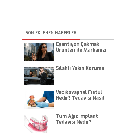
SON EKLENEN HABERLER
Eşantiyon Çakmak
Ürünleri ile Markanızı
Günlük Hayatta Öne
Çıkarın
Silahlı Yakın Koruma
Vezikovajinal Fistül
Nedir? Tedavisi Nasıl
Olur?
Tüm Ağız İmplant
Tedavisi Nedir?