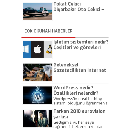
Tokat Çekici –
Diyarbakır Oto Çekici –
İstanbul Oto Çekici
ÇOK OKUNAN HABERLER
İşletim sistemleri nedir?
Çeşitleri ve görevleri
nelerdir?
Geleneksel
Gazetecilikten İnternet
Gazeteciliğine!
WordPress nedir?
Özellikleri nelerdir?
Wordpress'in nasıl bir blog
sistemi olduğunu öğrenmeniz
için hazırlanmış bir yazıdır.
Tarkan 2010 eurovision
şarkısı
Geçtiğimiz yıl her şeye
rağmen 1. beklerken 4. olan