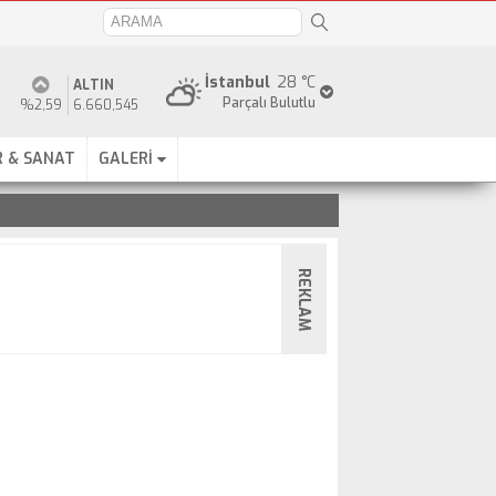
İstanbul
28 °C
ALTIN
Parçalı Bulutlu
%2,59
6.660,545
 & SANAT
GALERİ
REKLAM