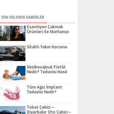
SON EKLENEN HABERLER
Eşantiyon Çakmak
Ürünleri ile Markanızı
Günlük Hayatta Öne
Çıkarın
Silahlı Yakın Koruma
Vezikovajinal Fistül
Nedir? Tedavisi Nasıl
Olur?
Tüm Ağız İmplant
Tedavisi Nedir?
Tokat Çekici –
Diyarbakır Oto Çekici –