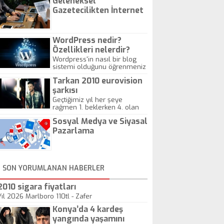
Geleneksel
Gazetecilikten İnternet
Gazeteciliğine!
WordPress nedir?
Özellikleri nelerdir?
Wordpress'in nasıl bir blog
sistemi olduğunu öğrenmeniz
için hazırlanmış bir yazıdır.
Tarkan 2010 eurovision
şarkısı
Geçtiğimiz yıl her şeye
rağmen 1. beklerken 4. olan
hadiseli Türkiye, sadece vücut
Sosyal Medya ve Siyasal
gösterisinin bu yarışmada
önemli olmadığını anlamıştır.
Pazarlama
Bu yıl Megastar Tarkan
geliyor, sahneye!
SON YORUMLANAN HABERLER
2010 sigara fiyatları
Yıl 2026 Marlboro 110tl - Zafer
Konya’da 4 kardeş
yangında yaşamını