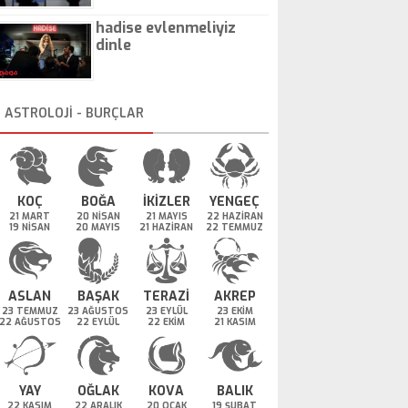
hadise evlenmeliyiz
dinle
ASTROLOJİ - BURÇLAR
KOÇ
BOĞA
İKİZLER
YENGEÇ
21 MART
20 NİSAN
21 MAYIS
22 HAZİRAN
19 NİSAN
20 MAYIS
21 HAZİRAN
22 TEMMUZ
ASLAN
BAŞAK
TERAZİ
AKREP
23 TEMMUZ
23 AĞUSTOS
23 EYLÜL
23 EKİM
22 AĞUSTOS
22 EYLÜL
22 EKİM
21 KASIM
YAY
OĞLAK
KOVA
BALIK
22 KASIM
22 ARALIK
20 OCAK
19 ŞUBAT