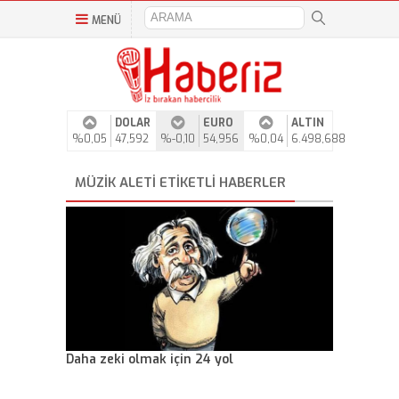
MENÜ
DOLAR
EURO
ALTIN
%0,05
47,592
%-0,10
54,956
%0,04
6.498,688
MÜZIK ALETI ETIKETLI HABERLER
Daha zeki olmak için 24 yol