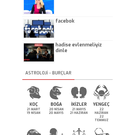
facebok
hadise evlenmeliyiz
dinle
ASTROLOJİ - BURÇLAR
KOÇ
BOĞA
İKİZLER
YENGEÇ
21 MART
20 NİSAN
21 MAYIS
22
19 NİSAN
20 MAYIS
21 HAZİRAN
HAZİRAN
22
TEMMUZ