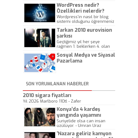
WordPress nedir?
Özellikleri nelerdir?
Wordpress'in nasıl bir blog
sistemi olduğunu öğrenmeniz
için hazırlanmış bir yazıdır.
Tarkan 2010 eurovision
şarkısı
Geçtiğimiz yıl her şeye
rağmen 1. beklerken 4. olan
hadiseli Türkiye, sadece vücut
Sosyal Medya ve Siyasal
gösterisinin bu yarışmada
önemli olmadığını anlamıştır.
Pazarlama
Bu yıl Megastar Tarkan
geliyor, sahneye!
SON YORUMLANAN HABERLER
2010 sigara fiyatları
Yıl 2026 Marlboro 110tl - Zafer
Konya’da 4 kardeş
yangında yaşamını
yitirdi
Suriyelide olsa can insan
üzülüyor. - Umran Uraz
’Nazara geliriz kamyon