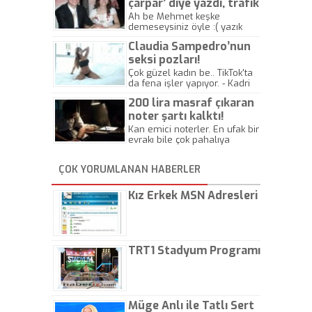
çarpar’ diye yazdı, trafik
kazasında öldü!
Ah be Mehmet keşke
demeseysiniz öyle :( yazık
canlara.... - Abdullah Kadir
Claudia Sampedro’nun
seksi pozları!
Çok güzel kadın be.. TikTok'ta
da fena işler yapıyor. - Kadri
Beylik
200 lira masraf çıkaran
noter şartı kalktı!
Kan emici noterler. En ufak bir
evrakı bile çok pahalıya
yapıyorlar. Allah ellerine
düşürmesin. Çok paranızı
ÇOK YORUMLANAN HABERLER
kaptırıyorsunuz. - Kayhan
Gezenti
Kız Erkek MSN Adresleri
TRT1 Stadyum Programı
Müge Anlı ile Tatlı Sert