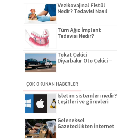
Vezikovajinal Fistül
Nedir? Tedavisi Nasıl
Olur?
Tüm Ağız İmplant
Tedavisi Nedir?
Tokat Çekici –
Diyarbakır Oto Çekici –
İstanbul Oto Çekici
ÇOK OKUNAN HABERLER
İşletim sistemleri nedir?
Çeşitleri ve görevleri
nelerdir?
Geleneksel
Gazetecilikten İnternet
Gazeteciliğine!