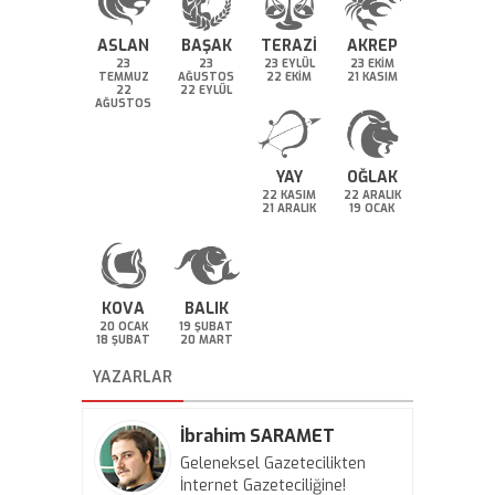
ASLAN
BAŞAK
TERAZİ
AKREP
23
23
23 EYLÜL
23 EKİM
TEMMUZ
AĞUSTOS
22 EKİM
21 KASIM
22
22 EYLÜL
AĞUSTOS
YAY
OĞLAK
22 KASIM
22 ARALIK
21 ARALIK
19 OCAK
KOVA
BALIK
20 OCAK
19 ŞUBAT
18 ŞUBAT
20 MART
YAZARLAR
İbrahim SARAMET
Geleneksel Gazetecilikten
İnternet Gazeteciliğine!