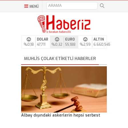
MENÜ
DOLAR
EURO
ALTIN
%0,18
47,711
%0,32
55,188
%2,59
6.660,545
MUHLIS ÇOLAK ETIKETLI HABERLER
Albay dışındaki askerlerin hepsi serbest