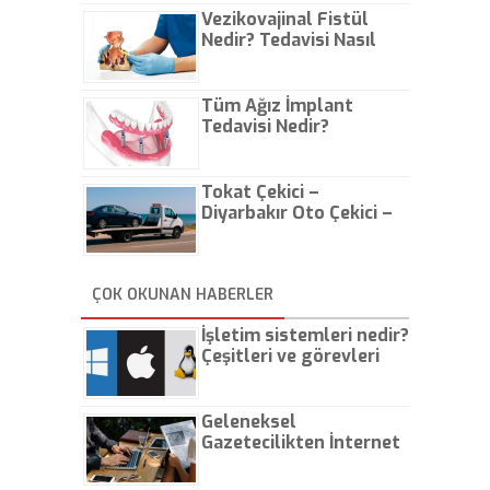
Vezikovajinal Fistül
Nedir? Tedavisi Nasıl
Olur?
Tüm Ağız İmplant
Tedavisi Nedir?
Tokat Çekici –
Diyarbakır Oto Çekici –
İstanbul Oto Çekici
ÇOK OKUNAN HABERLER
İşletim sistemleri nedir?
Çeşitleri ve görevleri
nelerdir?
Geleneksel
Gazetecilikten İnternet
Gazeteciliğine!