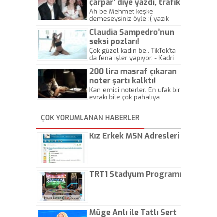
çarpar’ diye yazdı, trafik
kazasında öldü!
Ah be Mehmet keşke
demeseysiniz öyle :( yazık
canlara.... - Abdullah Kadir
Claudia Sampedro’nun
seksi pozları!
Çok güzel kadın be.. TikTok'ta
da fena işler yapıyor. - Kadri
Beylik
200 lira masraf çıkaran
noter şartı kalktı!
Kan emici noterler. En ufak bir
evrakı bile çok pahalıya
yapıyorlar. Allah ellerine
düşürmesin. Çok paranızı
ÇOK YORUMLANAN HABERLER
kaptırıyorsunuz. - Kayhan
Gezenti
Kız Erkek MSN Adresleri
TRT1 Stadyum Programı
Müge Anlı ile Tatlı Sert