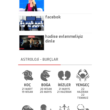
facebok
hadise evlenmeliyiz
dinle
ASTROLOJİ - BURÇLAR
KOÇ
BOĞA
İKİZLER
YENGEÇ
21 MART
20 NİSAN
21 MAYIS
22
19 NİSAN
20 MAYIS
21 HAZİRAN
HAZİRAN
22
TEMMUZ