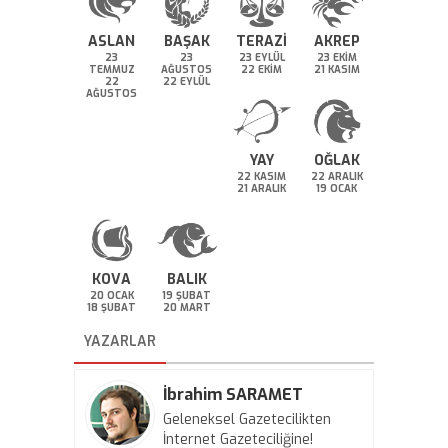
ASLAN
BAŞAK
TERAZİ
AKREP
23
23
23 EYLÜL
23 EKİM
TEMMUZ
AĞUSTOS
22 EKİM
21 KASIM
22
22 EYLÜL
AĞUSTOS
YAY
OĞLAK
22 KASIM
22 ARALIK
21 ARALIK
19 OCAK
KOVA
BALIK
20 OCAK
19 ŞUBAT
18 ŞUBAT
20 MART
YAZARLAR
İbrahim SARAMET
Geleneksel Gazetecilikten
İnternet Gazeteciliğine!