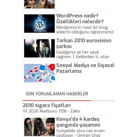
Gazeteciliğine!
WordPress nedir?
Özellikleri nelerdir?
Wordpress'in nasıl bir blog
sistemi olduğunu öğrenmeniz
için hazırlanmış bir yazıdır.
Tarkan 2010 eurovision
şarkısı
Geçtiğimiz yıl her şeye
rağmen 1. beklerken 4. olan
hadiseli Türkiye, sadece vücut
Sosyal Medya ve Siyasal
gösterisinin bu yarışmada
önemli olmadığını anlamıştır.
Pazarlama
Bu yıl Megastar Tarkan
geliyor, sahneye!
SON YORUMLANAN HABERLER
2010 sigara fiyatları
Yıl 2026 Marlboro 110tl - Zafer
Konya’da 4 kardeş
yangında yaşamını
yitirdi
Suriyelide olsa can insan
üzülüyor. - Umran Uraz