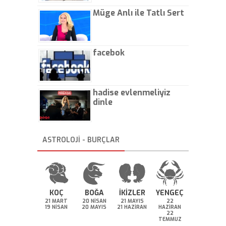
Müge Anlı ile Tatlı Sert
facebok
hadise evlenmeliyiz
dinle
ASTROLOJİ - BURÇLAR
KOÇ
BOĞA
İKİZLER
YENGEÇ
21 MART
20 NİSAN
21 MAYIS
22
19 NİSAN
20 MAYIS
21 HAZİRAN
HAZİRAN
22
TEMMUZ