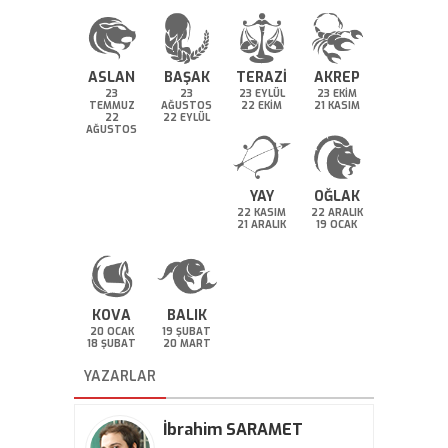
ASLAN
BAŞAK
TERAZİ
AKREP
23
23
23 EYLÜL
23 EKİM
TEMMUZ
AĞUSTOS
22 EKİM
21 KASIM
22
22 EYLÜL
AĞUSTOS
YAY
OĞLAK
22 KASIM
22 ARALIK
21 ARALIK
19 OCAK
KOVA
BALIK
20 OCAK
19 ŞUBAT
18 ŞUBAT
20 MART
YAZARLAR
İbrahim SARAMET