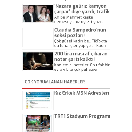
’Nazara geliriz kamyon
çarpar’ diye yazdı, trafik
kazasında öldü!
Ah be Mehmet keşke
demeseysiniz öyle :( yazık
canlara.... - Abdullah Kadir
Claudia Sampedro’nun
seksi pozları!
Çok güzel kadın be.. TikTok'ta
da fena işler yapıyor. - Kadri
Beylik
200 lira masraf çıkaran
noter şartı kalktı!
Kan emici noterler. En ufak bir
evrakı bile çok pahalıya
yapıyorlar. Allah ellerine
düşürmesin. Çok paranızı
ÇOK YORUMLANAN HABERLER
kaptırıyorsunuz. - Kayhan
Gezenti
Kız Erkek MSN Adresleri
TRT1 Stadyum Programı