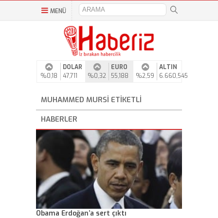
MENÜ
DOLAR
EURO
ALTIN
%0,18
47,711
%0,32
55,188
%2,59
6.660,545
MUHAMMED MURSI ETIKETLI
HABERLER
Obama Erdoğan’a sert çıktı