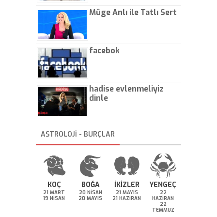
Müge Anlı ile Tatlı Sert
facebok
hadise evlenmeliyiz
dinle
ASTROLOJİ - BURÇLAR
KOÇ
BOĞA
İKİZLER
YENGEÇ
21 MART
20 NİSAN
21 MAYIS
22
19 NİSAN
20 MAYIS
21 HAZİRAN
HAZİRAN
22
TEMMUZ