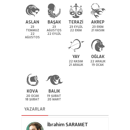
ASLAN
BAŞAK
TERAZİ
AKREP
23
23
23 EYLÜL
23 EKİM
TEMMUZ
AĞUSTOS
22 EKİM
21 KASIM
22
22 EYLÜL
AĞUSTOS
YAY
OĞLAK
22 KASIM
22 ARALIK
21 ARALIK
19 OCAK
KOVA
BALIK
20 OCAK
19 ŞUBAT
18 ŞUBAT
20 MART
YAZARLAR
İbrahim SARAMET