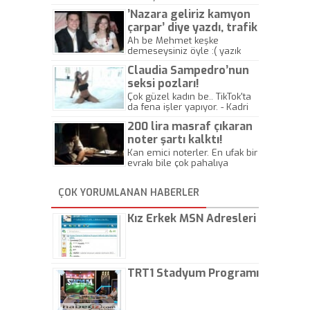
’Nazara geliriz kamyon
çarpar’ diye yazdı, trafik
kazasında öldü!
Ah be Mehmet keşke
demeseysiniz öyle :( yazık
canlara.... - Abdullah Kadir
Claudia Sampedro’nun
seksi pozları!
Çok güzel kadın be.. TikTok'ta
da fena işler yapıyor. - Kadri
Beylik
200 lira masraf çıkaran
noter şartı kalktı!
Kan emici noterler. En ufak bir
evrakı bile çok pahalıya
yapıyorlar. Allah ellerine
düşürmesin. Çok paranızı
ÇOK YORUMLANAN HABERLER
kaptırıyorsunuz. - Kayhan
Gezenti
Kız Erkek MSN Adresleri
TRT1 Stadyum Programı