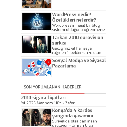
Gazeteciliğine!
WordPress nedir?
Özellikleri nelerdir?
Wordpress'in nasıl bir blog
sistemi olduğunu öğrenmeniz
için hazırlanmış bir yazıdır.
Tarkan 2010 eurovision
şarkısı
Geçtiğimiz yıl her şeye
rağmen 1. beklerken 4. olan
hadiseli Türkiye, sadece vücut
Sosyal Medya ve Siyasal
gösterisinin bu yarışmada
önemli olmadığını anlamıştır.
Pazarlama
Bu yıl Megastar Tarkan
geliyor, sahneye!
SON YORUMLANAN HABERLER
2010 sigara fiyatları
Yıl 2026 Marlboro 110tl - Zafer
Konya’da 4 kardeş
yangında yaşamını
yitirdi
Suriyelide olsa can insan
üzülüyor. - Umran Uraz