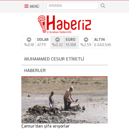
MENÜ
DOLAR
EURO
ALTIN
%0,18
47,711
%0,32
55,188
%2,59
6.660,545
MUHAMMED CESUR ETIKETLI
HABERLER
Çamur’dan şifa arıyorlar