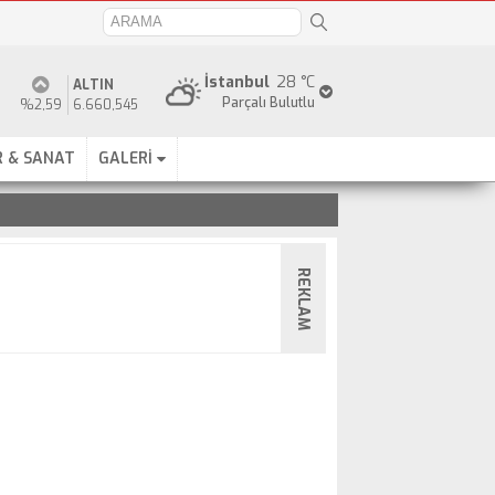
İstanbul
28 °C
ALTIN
Parçalı Bulutlu
%2,59
6.660,545
 & SANAT
GALERİ
REKLAM