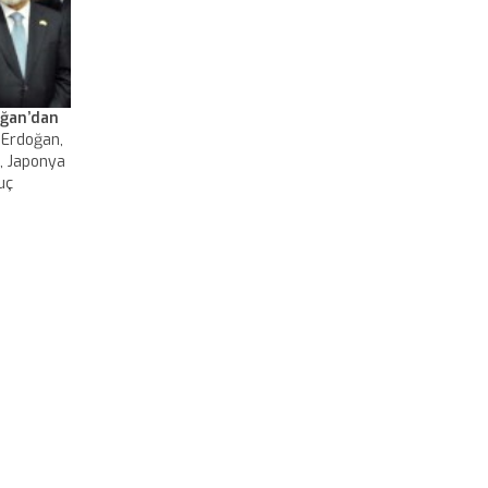
oğan’dan
 Erdoğan,
, Japonya
uç