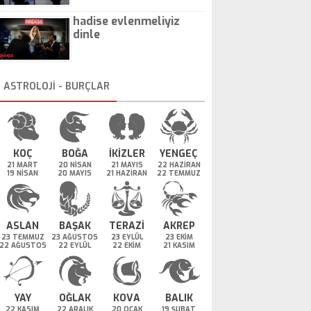
hadise evlenmeliyiz
dinle
ASTROLOJİ - BURÇLAR
KOÇ
BOĞA
İKİZLER
YENGEÇ
21 MART
20 NİSAN
21 MAYIS
22 HAZİRAN
19 NİSAN
20 MAYIS
21 HAZİRAN
22 TEMMUZ
ASLAN
BAŞAK
TERAZİ
AKREP
23 TEMMUZ
23 AĞUSTOS
23 EYLÜL
23 EKİM
22 AĞUSTOS
22 EYLÜL
22 EKİM
21 KASIM
YAY
OĞLAK
KOVA
BALIK
22 KASIM
22 ARALIK
20 OCAK
19 ŞUBAT