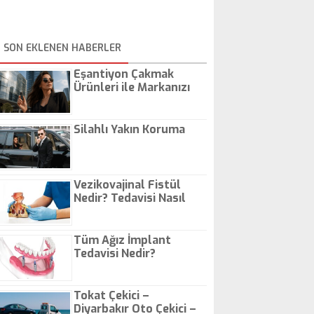
SON EKLENEN HABERLER
Eşantiyon Çakmak
Ürünleri ile Markanızı
Günlük Hayatta Öne
Çıkarın
Silahlı Yakın Koruma
Vezikovajinal Fistül
Nedir? Tedavisi Nasıl
Olur?
Tüm Ağız İmplant
Tedavisi Nedir?
Tokat Çekici –
Diyarbakır Oto Çekici –