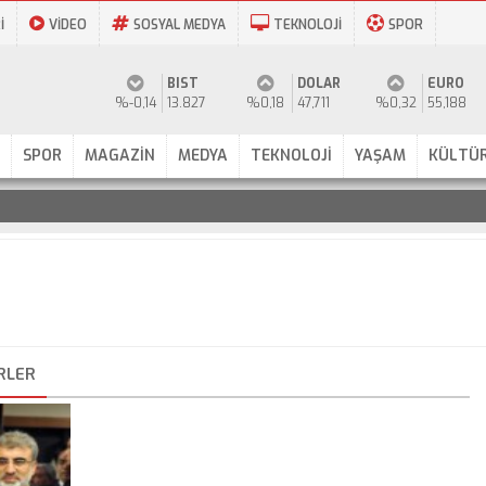
İ
VİDEO
SOSYAL MEDYA
TEKNOLOJİ
SPOR
BIST
DOLAR
EURO
%-0,14
13.827
%0,18
47,711
%0,32
55,188
SPOR
MAGAZİN
MEDYA
TEKNOLOJİ
YAŞAM
KÜLTÜR
RLER