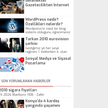
Geleneksel
Gazetecilikten İnternet
Gazeteciliğine!
WordPress nedir?
Özellikleri nelerdir?
Wordpress'in nasıl bir blog
sistemi olduğunu öğrenmeniz
için hazırlanmış bir yazıdır.
Tarkan 2010 eurovision
şarkısı
Geçtiğimiz yıl her şeye
rağmen 1. beklerken 4. olan
hadiseli Türkiye, sadece vücut
Sosyal Medya ve Siyasal
gösterisinin bu yarışmada
önemli olmadığını anlamıştır.
Pazarlama
Bu yıl Megastar Tarkan
geliyor, sahneye!
SON YORUMLANAN HABERLER
2010 sigara fiyatları
Yıl 2026 Marlboro 110tl - Zafer
Konya’da 4 kardeş
yangında yaşamını