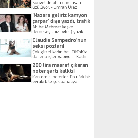
yitirdi
Suriyelide olsa can insan
üzülüyor. - Umran Uraz
’Nazara geliriz kamyon
çarpar’ diye yazdı, trafik
kazasında öldü!
Ah be Mehmet keşke
demeseysiniz öyle :( yazık
canlara.... - Abdullah Kadir
Claudia Sampedro’nun
seksi pozları!
Çok güzel kadın be.. TikTok'ta
da fena işler yapıyor. - Kadri
Beylik
200 lira masraf çıkaran
noter şartı kalktı!
Kan emici noterler. En ufak bir
evrakı bile çok pahalıya
yapıyorlar. Allah ellerine
düşürmesin. Çok paranızı
kaptırıyorsunuz. - Kayhan
Gezenti