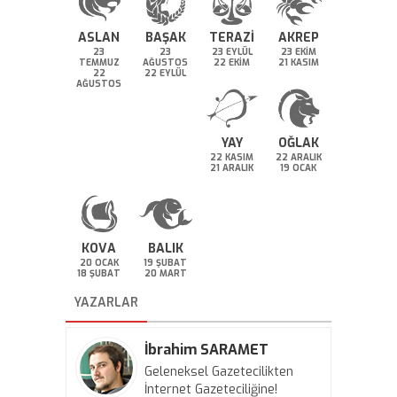
ASLAN
BAŞAK
TERAZİ
AKREP
23
23
23 EYLÜL
23 EKİM
TEMMUZ
AĞUSTOS
22 EKİM
21 KASIM
22
22 EYLÜL
AĞUSTOS
YAY
OĞLAK
22 KASIM
22 ARALIK
21 ARALIK
19 OCAK
KOVA
BALIK
20 OCAK
19 ŞUBAT
18 ŞUBAT
20 MART
YAZARLAR
İbrahim SARAMET
Geleneksel Gazetecilikten
İnternet Gazeteciliğine!