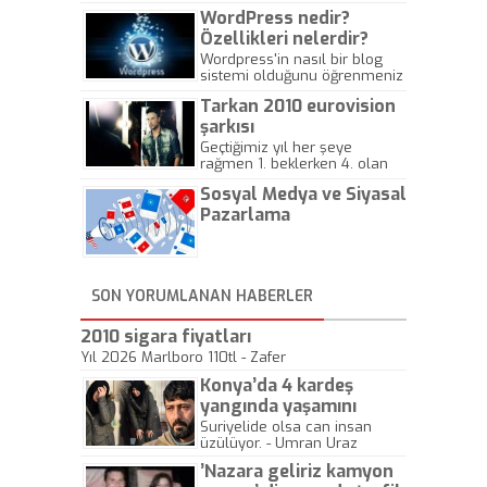
WordPress nedir?
Özellikleri nelerdir?
Wordpress'in nasıl bir blog
sistemi olduğunu öğrenmeniz
için hazırlanmış bir yazıdır.
Tarkan 2010 eurovision
şarkısı
Geçtiğimiz yıl her şeye
rağmen 1. beklerken 4. olan
hadiseli Türkiye, sadece vücut
Sosyal Medya ve Siyasal
gösterisinin bu yarışmada
önemli olmadığını anlamıştır.
Pazarlama
Bu yıl Megastar Tarkan
geliyor, sahneye!
SON YORUMLANAN HABERLER
2010 sigara fiyatları
Yıl 2026 Marlboro 110tl - Zafer
Konya’da 4 kardeş
yangında yaşamını
yitirdi
Suriyelide olsa can insan
üzülüyor. - Umran Uraz
’Nazara geliriz kamyon