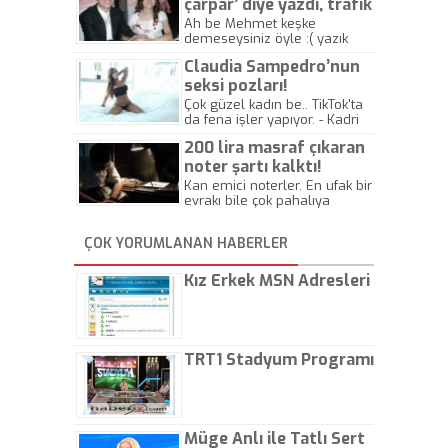
çarpar’ diye yazdı, trafik
kazasında öldü!
Ah be Mehmet keşke
demeseysiniz öyle :( yazık
canlara.... - Abdullah Kadir
Claudia Sampedro’nun
seksi pozları!
Çok güzel kadın be.. TikTok'ta
da fena işler yapıyor. - Kadri
Beylik
200 lira masraf çıkaran
noter şartı kalktı!
Kan emici noterler. En ufak bir
evrakı bile çok pahalıya
yapıyorlar. Allah ellerine
düşürmesin. Çok paranızı
ÇOK YORUMLANAN HABERLER
kaptırıyorsunuz. - Kayhan
Gezenti
Kız Erkek MSN Adresleri
TRT1 Stadyum Programı
Müge Anlı ile Tatlı Sert