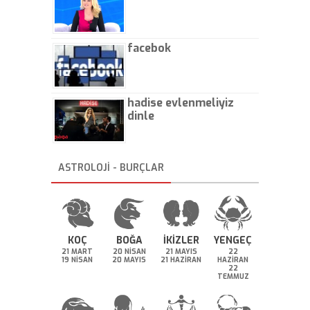
facebok
hadise evlenmeliyiz
dinle
ASTROLOJİ - BURÇLAR
KOÇ
BOĞA
İKİZLER
YENGEÇ
21 MART
20 NİSAN
21 MAYIS
22
19 NİSAN
20 MAYIS
21 HAZİRAN
HAZİRAN
22
TEMMUZ