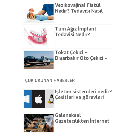
Vezikovajinal Fistül
Nedir? Tedavisi Nasıl
Olur?
Tüm Ağız İmplant
Tedavisi Nedir?
Tokat Çekici –
Diyarbakır Oto Çekici –
İstanbul Oto Çekici
ÇOK OKUNAN HABERLER
İşletim sistemleri nedir?
Çeşitleri ve görevleri
nelerdir?
Geleneksel
Gazetecilikten İnternet
Gazeteciliğine!