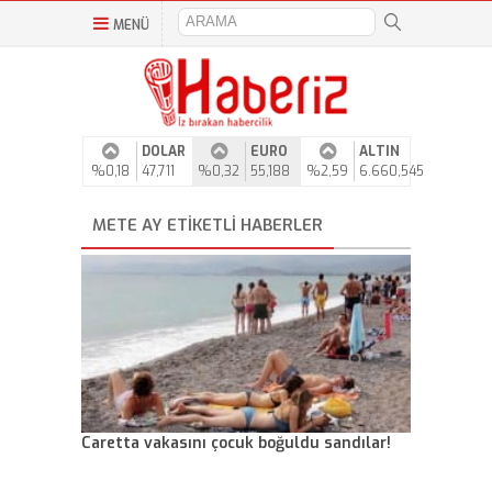
MENÜ
DOLAR
EURO
ALTIN
%0,18
47,711
%0,32
55,188
%2,59
6.660,545
METE AY ETIKETLI HABERLER
Caretta vakasını çocuk boğuldu sandılar!