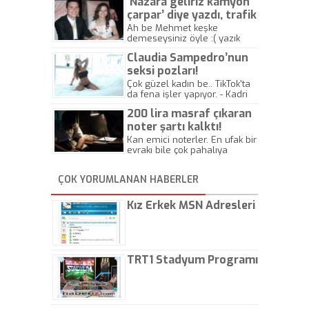
’Nazara geliriz kamyon
çarpar’ diye yazdı, trafik
kazasında öldü!
Ah be Mehmet keşke
demeseysiniz öyle :( yazık
canlara.... - Abdullah Kadir
Claudia Sampedro’nun
seksi pozları!
Çok güzel kadın be.. TikTok'ta
da fena işler yapıyor. - Kadri
Beylik
200 lira masraf çıkaran
noter şartı kalktı!
Kan emici noterler. En ufak bir
evrakı bile çok pahalıya
yapıyorlar. Allah ellerine
düşürmesin. Çok paranızı
ÇOK YORUMLANAN HABERLER
kaptırıyorsunuz. - Kayhan
Gezenti
Kız Erkek MSN Adresleri
TRT1 Stadyum Programı