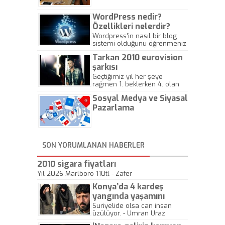
WordPress nedir?
Özellikleri nelerdir?
Wordpress'in nasıl bir blog
sistemi olduğunu öğrenmeniz
için hazırlanmış bir yazıdır.
Tarkan 2010 eurovision
şarkısı
Geçtiğimiz yıl her şeye
rağmen 1. beklerken 4. olan
hadiseli Türkiye, sadece vücut
Sosyal Medya ve Siyasal
gösterisinin bu yarışmada
önemli olmadığını anlamıştır.
Pazarlama
Bu yıl Megastar Tarkan
geliyor, sahneye!
SON YORUMLANAN HABERLER
2010 sigara fiyatları
Yıl 2026 Marlboro 110tl - Zafer
Konya’da 4 kardeş
yangında yaşamını
yitirdi
Suriyelide olsa can insan
üzülüyor. - Umran Uraz