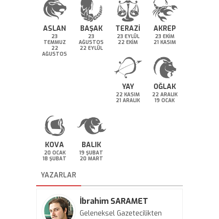
ASLAN
BAŞAK
TERAZİ
AKREP
23
23
23 EYLÜL
23 EKİM
TEMMUZ
AĞUSTOS
22 EKİM
21 KASIM
22
22 EYLÜL
AĞUSTOS
YAY
OĞLAK
22 KASIM
22 ARALIK
21 ARALIK
19 OCAK
KOVA
BALIK
20 OCAK
19 ŞUBAT
18 ŞUBAT
20 MART
YAZARLAR
İbrahim SARAMET
Geleneksel Gazetecilikten