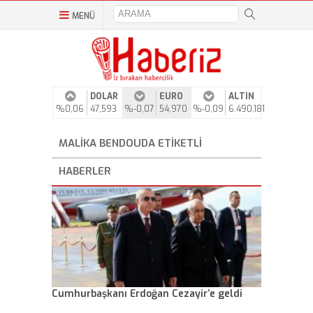
MENÜ
DOLAR
EURO
ALTIN
%0,06
47,593
%-0,07
54,970
%-0,09
6.490,181
MALIKA BENDOUDA ETIKETLI
HABERLER
Cumhurbaşkanı Erdoğan Cezayir’e geldi