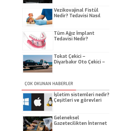
Vezikovajinal Fistül
Nedir? Tedavisi Nasıl
Olur?
Tüm Ağız İmplant
Tedavisi Nedir?
Tokat Çekici –
Diyarbakır Oto Çekici –
İstanbul Oto Çekici
ÇOK OKUNAN HABERLER
İşletim sistemleri nedir?
Çeşitleri ve görevleri
nelerdir?
Geleneksel
Gazetecilikten İnternet
Gazeteciliğine!