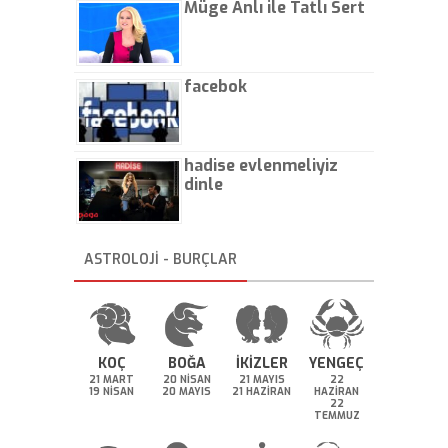
Müge Anlı ile Tatlı Sert
facebok
hadise evlenmeliyiz
dinle
ASTROLOJİ - BURÇLAR
KOÇ
BOĞA
İKİZLER
YENGEÇ
21 MART
20 NİSAN
21 MAYIS
22
19 NİSAN
20 MAYIS
21 HAZİRAN
HAZİRAN
22
TEMMUZ