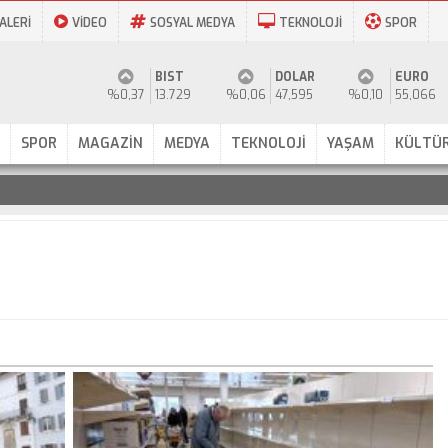
ALERİ
VİDEO
SOSYAL MEDYA
TEKNOLOJİ
SPOR
BIST
DOLAR
EURO
%0,37
13.729
%0,06
47,595
%0,10
55,066
SPOR
MAGAZİN
MEDYA
TEKNOLOJİ
YAŞAM
KÜLTÜR