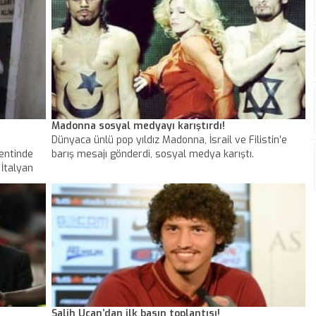
Madonna sosyal medyayı karıştırdı!
Dünyaca ünlü pop yıldız Madonna, İsrail ve Filistin’e
kentinde
barış mesajı gönderdi, sosyal medya karıştı.
 İtalyan
anı
Salih Uçan’dan ilk basın toplantısı!