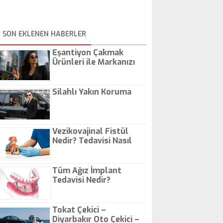
SON EKLENEN HABERLER
Eşantiyon Çakmak
Ürünleri ile Markanızı
Günlük Hayatta Öne
Çıkarın
Silahlı Yakın Koruma
Vezikovajinal Fistül
Nedir? Tedavisi Nasıl
Olur?
Tüm Ağız İmplant
Tedavisi Nedir?
Tokat Çekici –
Diyarbakır Oto Çekici –