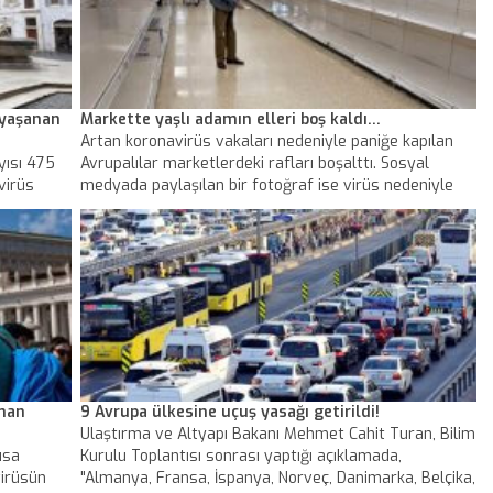
 yaşanan
Markette yaşlı adamın elleri boş kaldı…
Artan koronavirüs vakaları nedeniyle paniğe kapılan
yısı 475
Avrupalılar marketlerdeki rafları boşalttı. Sosyal
virüs
medyada paylaşılan bir fotoğraf ise virüs nedeniyle
paniğe kapılmamanın ne kadar önemli olduğunu
gösterdi. İngiltere'de bir markette çekilen fotoğrafta,
yaşlı bir adamın elinde alışveriş listesiyle boş rafların
ortasında kala kaldığı görülüyor.
aman
9 Avrupa ülkesine uçuş yasağı getirildi!
Ulaştırma ve Altyapı Bakanı Mehmet Cahit Turan, Bilim
ısa
Kurulu Toplantısı sonrası yaptığı açıklamada,
virüsün
"Almanya, Fransa, İspanya, Norveç, Danimarka, Belçika,