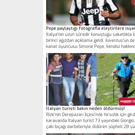
Pepe paylaştığı fotoğrafla eleştirilere isyan
İtalya'nın uzun süredir konuştuğu sakatlıkla ilgi
birinci ağızdan açıklama geldi. Juventus'un d
kanat oyuncusu Simone Pepe, kendisi hakkın
eleştirilere ve hakkındaki spekülasyonlara s
isyan etti, paylaştığı fotoğraflarla durumunu
önüne serdi.
İtalyan turisti bakın neden öldürmüş!
Rize’nin Derepazarı İlçesi’nde hırsızlık için gird
karavanda İtalyan turist 73 yaşındaki Giorgio
çakı bıçağı darbeleriyle öldüren şüpheli 28 ya
Halil K., kaçarken ayağını kırınca yakalandı. İpu