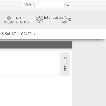
İstanbul
32 °C
ALTIN
Açık
%0,88
6.553,022
 & SANAT
GALERİ
REKLAM