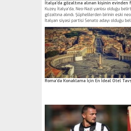
İtalya’da gözaltına alınan kişinin evinden f
Kuzey İtalya’da, Neo-Nazi yanlısı olduğu belirti
gözaltına alındı. Şüphelilerden birinin eski neo
İtalyan siyasi partisi Senato adayı olduğu beli
diğer 2’sinin ise havaalanında hangarda sakla
füzeyi satmaya çalıştıkları duyuruldu.
Roma’da Konaklama İçin En İdeal Otel Tavs