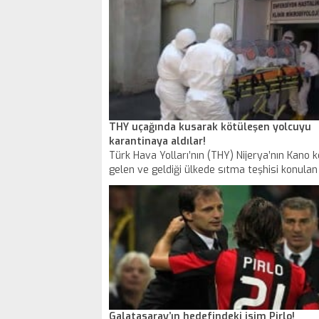
takip eden polis katil zanlısına ulaştı.
THY uçağında kusarak kötüleşen yolcuyu
karantinaya aldılar!
Türk Hava Yolları’nın (THY) Nijerya’nın Kano 
gelen ve geldiği ülkede sıtma teşhisi konulan
kadın yolcu, uçakta ateşlenip kusunca kesin t
doğrulanması için Atatürk Havalimanı’ndan
ambulansla Haseki Hastanesi’ne götürüldü.
Galatasaray’ın hedefindeki isim Pirlo!