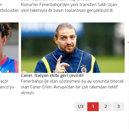
en
Roma'nın Fenerbahçe'den yeni transferi Salih Uçan,
utbolcudan
yeni takımıyla ilk basın toplantısını gerçekleştirdi.
Caner, İtalyan ekibi geri çevirdi!
maçör
Fenerbahçe ile olan sözleşmesi bu ay sonunda bitecek
ianco'yu
olan Caner Erkin, Avrupa'dan bir çok takımdan teklif
almıştı.
1/3
1
2
3