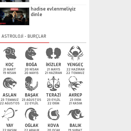
hadise evlenmeliyiz
dinle
ASTROLOJİ - BURÇLAR
KOÇ
BOĞA
İKİZLER
YENGEÇ
21 MART
20 NİSAN
21 MAYIS
22 HAZİRAN
19 NİSAN
20 MAYIS
21 HAZİRAN
22 TEMMUZ
ASLAN
BAŞAK
TERAZİ
AKREP
23 TEMMUZ
23 AĞUSTOS
23 EYLÜL
23 EKİM
22 AĞUSTOS
22 EYLÜL
22 EKİM
21 KASIM
YAY
OĞLAK
KOVA
BALIK
22 KASIM
22 ARALIK
20 OCAK
19 ŞUBAT