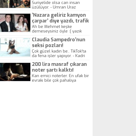
yitirdi
Suriyelide olsa can insan
üzülüyor. - Umran Uraz
’Nazara geliriz kamyon
çarpar’ diye yazdı, trafik
kazasında öldü!
Ah be Mehmet keşke
demeseysiniz öyle :( yazık
canlara.... - Abdullah Kadir
Claudia Sampedro’nun
seksi pozları!
Çok güzel kadın be.. TikTok'ta
da fena işler yapıyor. - Kadri
Beylik
200 lira masraf çıkaran
noter şartı kalktı!
Kan emici noterler. En ufak bir
evrakı bile çok pahalıya
yapıyorlar. Allah ellerine
düşürmesin. Çok paranızı
kaptırıyorsunuz. - Kayhan
Gezenti