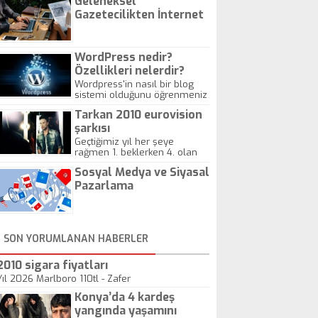
Geleneksel
Gazetecilikten İnternet
Gazeteciliğine!
WordPress nedir?
Özellikleri nelerdir?
Wordpress'in nasıl bir blog
sistemi olduğunu öğrenmeniz
için hazırlanmış bir yazıdır.
Tarkan 2010 eurovision
şarkısı
Geçtiğimiz yıl her şeye
rağmen 1. beklerken 4. olan
hadiseli Türkiye, sadece vücut
Sosyal Medya ve Siyasal
gösterisinin bu yarışmada
önemli olmadığını anlamıştır.
Pazarlama
Bu yıl Megastar Tarkan
geliyor, sahneye!
SON YORUMLANAN HABERLER
2010 sigara fiyatları
Yıl 2026 Marlboro 110tl - Zafer
Konya’da 4 kardeş
yangında yaşamını