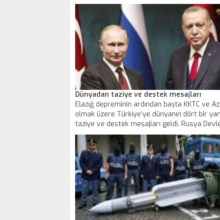
grip gibi yaz aylarında yok olacağı yönündeki 
ilişkin, "Böyle bir şey olacağını düşünmek sah
umut. Bu çıkarımı yapamayız. Bu konuda bir k
açıklamasını yaptı.
Dünyadan taziye ve destek mesajları
Elazığ depreminin ardından başta KKTC ve A
olmak üzere Türkiye’ye dünyanın dört bir ya
taziye ve destek mesajları geldi. Rusya Devl
Putin, Cumhurbaşkanı Erdoğan’a taziye mesaj
yollarken Yunanistan Başbakanı Miçotakis,
Cumhurbaşkanı Erdoğan’ı telefonla aradı.