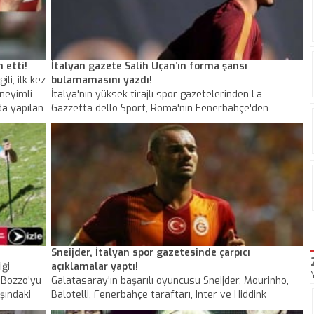
 etti!
İtalyan gazete Salih Uçan’ın forma şansı
li, ilk kez
bulamamasını yazdı!
eneyimli
İtalya'nın yüksek tirajlı spor gazetelerinden La
da yapılan
Gazzetta dello Sport, Roma'nın Fenerbahçe'den
onunda
kiraladığı Salih Uçan'ın, fazla forma şansı
 gözler
bulamamasını sayfalarına taşıdı.
Sneijder, İtalyan spor gazetesinde çarpıcı
iği
açıklamalar yaptı!
 Bozzo’yu
Galatasaray'ın başarılı oyuncusu Sneijder, Mourinho,
şındaki
Balotelli, Fenerbahçe taraftarı, Inter ve Hiddink
çlarını
hakkında önemli açıklamalarda bulundu.