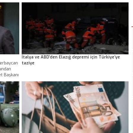
iddialara
Avusturya, İsveç ve Hollanda'ya yapılan seferler
te bir
cumartesi sabah 08.00'en itibaren 17 Nisan tarihine
anıt yok"
kadar durdurulacaktır" dedi.
İtalya ve ABD’den Elazığ depremi için Türkiye’ye
zerbaycan
taziye
nından
et Başkanı
ı