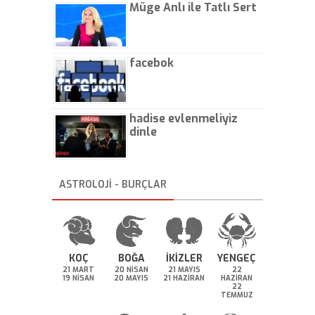
Müge Anlı ile Tatlı Sert
facebok
hadise evlenmeliyiz
dinle
ASTROLOJİ - BURÇLAR
KOÇ
BOĞA
İKİZLER
YENGEÇ
21 MART
20 NİSAN
21 MAYIS
22
19 NİSAN
20 MAYIS
21 HAZİRAN
HAZİRAN
22
TEMMUZ