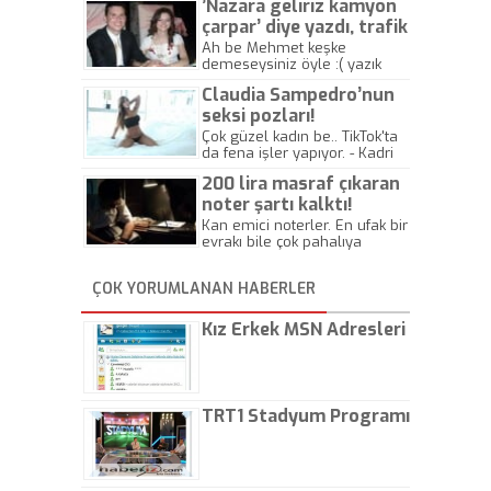
’Nazara geliriz kamyon
çarpar’ diye yazdı, trafik
kazasında öldü!
Ah be Mehmet keşke
demeseysiniz öyle :( yazık
canlara.... - Abdullah Kadir
Claudia Sampedro’nun
seksi pozları!
Çok güzel kadın be.. TikTok'ta
da fena işler yapıyor. - Kadri
Beylik
200 lira masraf çıkaran
noter şartı kalktı!
Kan emici noterler. En ufak bir
evrakı bile çok pahalıya
yapıyorlar. Allah ellerine
düşürmesin. Çok paranızı
ÇOK YORUMLANAN HABERLER
kaptırıyorsunuz. - Kayhan
Gezenti
Kız Erkek MSN Adresleri
TRT1 Stadyum Programı