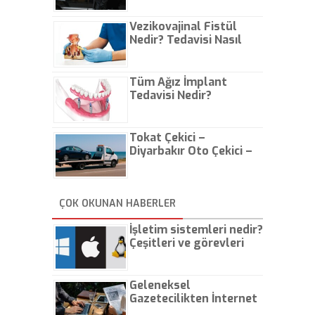
Vezikovajinal Fistül
Nedir? Tedavisi Nasıl
Olur?
Tüm Ağız İmplant
Tedavisi Nedir?
Tokat Çekici –
Diyarbakır Oto Çekici –
İstanbul Oto Çekici
ÇOK OKUNAN HABERLER
İşletim sistemleri nedir?
Çeşitleri ve görevleri
nelerdir?
Geleneksel
Gazetecilikten İnternet
Gazeteciliğine!