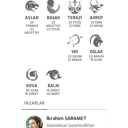
ASLAN
BAŞAK
TERAZİ
AKREP
23
23
23 EYLÜL
23 EKİM
TEMMUZ
AĞUSTOS
22 EKİM
21 KASIM
22
22 EYLÜL
AĞUSTOS
YAY
OĞLAK
22 KASIM
22 ARALIK
21 ARALIK
19 OCAK
KOVA
BALIK
20 OCAK
19 ŞUBAT
18 ŞUBAT
20 MART
YAZARLAR
İbrahim SARAMET
Geleneksel Gazetecilikten