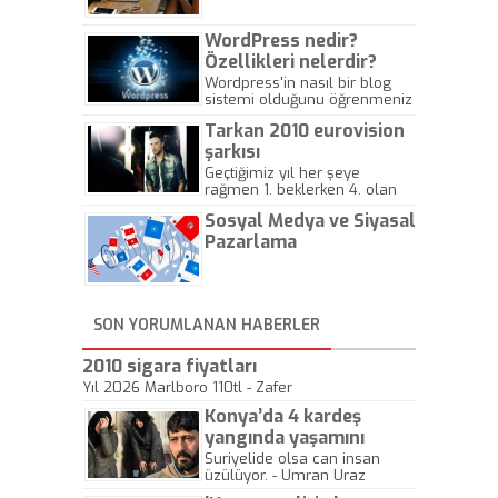
WordPress nedir?
Özellikleri nelerdir?
Wordpress'in nasıl bir blog
sistemi olduğunu öğrenmeniz
için hazırlanmış bir yazıdır.
Tarkan 2010 eurovision
şarkısı
Geçtiğimiz yıl her şeye
rağmen 1. beklerken 4. olan
hadiseli Türkiye, sadece vücut
Sosyal Medya ve Siyasal
gösterisinin bu yarışmada
önemli olmadığını anlamıştır.
Pazarlama
Bu yıl Megastar Tarkan
geliyor, sahneye!
SON YORUMLANAN HABERLER
2010 sigara fiyatları
Yıl 2026 Marlboro 110tl - Zafer
Konya’da 4 kardeş
yangında yaşamını
yitirdi
Suriyelide olsa can insan
üzülüyor. - Umran Uraz