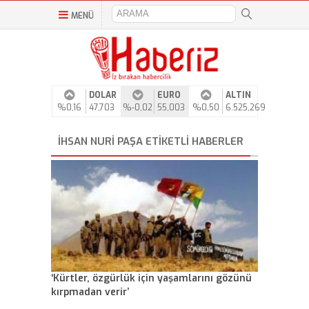
MENÜ
DOLAR
EURO
ALTIN
%0,16
47,703
%-0,02
55,003
%0,50
6.525,269
İHSAN NURI PAŞA ETIKETLI HABERLER
‘Kürtler, özgürlük için yaşamlarını gözünü
kırpmadan verir’