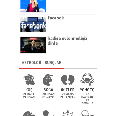
facebok
hadise evlenmeliyiz
dinle
ASTROLOJİ - BURÇLAR
KOÇ
BOĞA
İKİZLER
YENGEÇ
21 MART
20 NİSAN
21 MAYIS
22
19 NİSAN
20 MAYIS
21 HAZİRAN
HAZİRAN
22
TEMMUZ