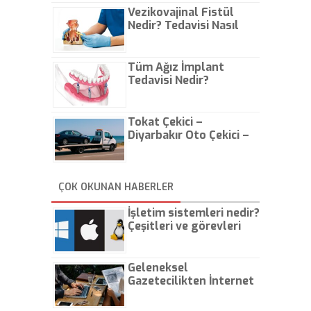
Vezikovajinal Fistül
Nedir? Tedavisi Nasıl
Olur?
Tüm Ağız İmplant
Tedavisi Nedir?
Tokat Çekici –
Diyarbakır Oto Çekici –
İstanbul Oto Çekici
ÇOK OKUNAN HABERLER
İşletim sistemleri nedir?
Çeşitleri ve görevleri
nelerdir?
Geleneksel
Gazetecilikten İnternet
Gazeteciliğine!