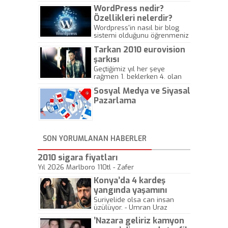
WordPress nedir?
Özellikleri nelerdir?
Wordpress'in nasıl bir blog
sistemi olduğunu öğrenmeniz
için hazırlanmış bir yazıdır.
Tarkan 2010 eurovision
şarkısı
Geçtiğimiz yıl her şeye
rağmen 1. beklerken 4. olan
hadiseli Türkiye, sadece vücut
Sosyal Medya ve Siyasal
gösterisinin bu yarışmada
önemli olmadığını anlamıştır.
Pazarlama
Bu yıl Megastar Tarkan
geliyor, sahneye!
SON YORUMLANAN HABERLER
2010 sigara fiyatları
Yıl 2026 Marlboro 110tl - Zafer
Konya’da 4 kardeş
yangında yaşamını
yitirdi
Suriyelide olsa can insan
üzülüyor. - Umran Uraz
’Nazara geliriz kamyon