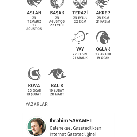
ASLAN
BAŞAK
TERAZİ
AKREP
23
23
23 EYLÜL
23 EKİM
TEMMUZ
AĞUSTOS
22 EKİM
21 KASIM
22
22 EYLÜL
AĞUSTOS
YAY
OĞLAK
22 KASIM
22 ARALIK
21 ARALIK
19 OCAK
KOVA
BALIK
20 OCAK
19 ŞUBAT
18 ŞUBAT
20 MART
YAZARLAR
İbrahim SARAMET
Geleneksel Gazetecilikten
İnternet Gazeteciliğine!