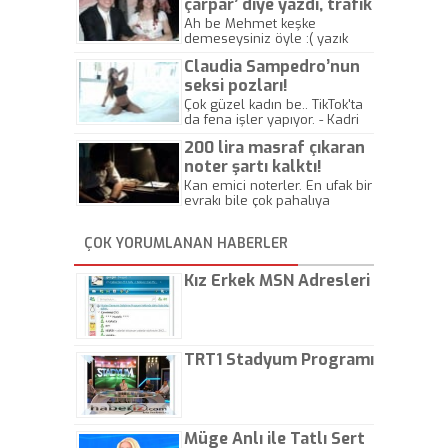
çarpar’ diye yazdı, trafik
kazasında öldü!
Ah be Mehmet keşke
demeseysiniz öyle :( yazık
canlara.... - Abdullah Kadir
Claudia Sampedro’nun
seksi pozları!
Çok güzel kadın be.. TikTok'ta
da fena işler yapıyor. - Kadri
Beylik
200 lira masraf çıkaran
noter şartı kalktı!
Kan emici noterler. En ufak bir
evrakı bile çok pahalıya
yapıyorlar. Allah ellerine
düşürmesin. Çok paranızı
ÇOK YORUMLANAN HABERLER
kaptırıyorsunuz. - Kayhan
Gezenti
Kız Erkek MSN Adresleri
TRT1 Stadyum Programı
Müge Anlı ile Tatlı Sert