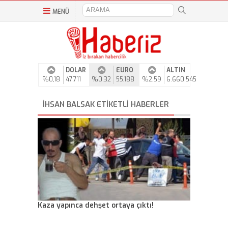
MENÜ
DOLAR
EURO
ALTIN
%0,18
47,711
%0,32
55,188
%2,59
6.660,545
İHSAN BALSAK ETIKETLI HABERLER
Kaza yapınca dehşet ortaya çıktı!