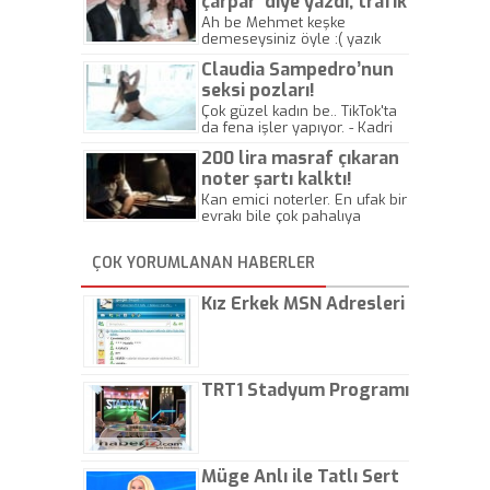
çarpar’ diye yazdı, trafik
kazasında öldü!
Ah be Mehmet keşke
demeseysiniz öyle :( yazık
canlara.... - Abdullah Kadir
Claudia Sampedro’nun
seksi pozları!
Çok güzel kadın be.. TikTok'ta
da fena işler yapıyor. - Kadri
Beylik
200 lira masraf çıkaran
noter şartı kalktı!
Kan emici noterler. En ufak bir
evrakı bile çok pahalıya
yapıyorlar. Allah ellerine
düşürmesin. Çok paranızı
ÇOK YORUMLANAN HABERLER
kaptırıyorsunuz. - Kayhan
Gezenti
Kız Erkek MSN Adresleri
TRT1 Stadyum Programı
Müge Anlı ile Tatlı Sert