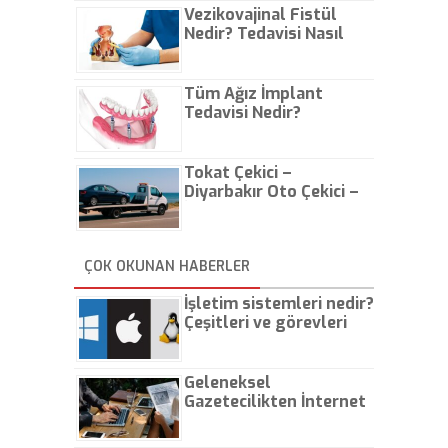
Vezikovajinal Fistül
Nedir? Tedavisi Nasıl
Olur?
Tüm Ağız İmplant
Tedavisi Nedir?
Tokat Çekici –
Diyarbakır Oto Çekici –
İstanbul Oto Çekici
ÇOK OKUNAN HABERLER
İşletim sistemleri nedir?
Çeşitleri ve görevleri
nelerdir?
Geleneksel
Gazetecilikten İnternet
Gazeteciliğine!