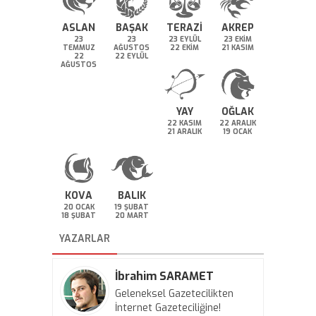
ASLAN
BAŞAK
TERAZİ
AKREP
23
23
23 EYLÜL
23 EKİM
TEMMUZ
AĞUSTOS
22 EKİM
21 KASIM
22
22 EYLÜL
AĞUSTOS
YAY
OĞLAK
22 KASIM
22 ARALIK
21 ARALIK
19 OCAK
KOVA
BALIK
20 OCAK
19 ŞUBAT
18 ŞUBAT
20 MART
YAZARLAR
İbrahim SARAMET
Geleneksel Gazetecilikten
İnternet Gazeteciliğine!