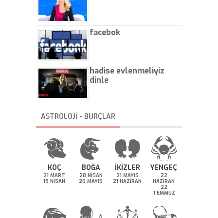
facebok
hadise evlenmeliyiz
dinle
ASTROLOJİ - BURÇLAR
KOÇ
BOĞA
İKİZLER
YENGEÇ
21 MART
20 NİSAN
21 MAYIS
22
19 NİSAN
20 MAYIS
21 HAZİRAN
HAZİRAN
22
TEMMUZ