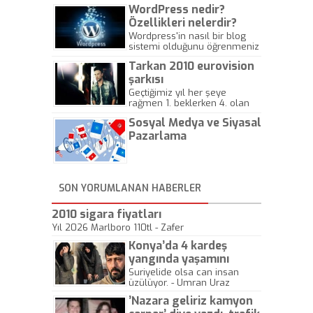
WordPress nedir?
Özellikleri nelerdir?
Wordpress'in nasıl bir blog
sistemi olduğunu öğrenmeniz
için hazırlanmış bir yazıdır.
Tarkan 2010 eurovision
şarkısı
Geçtiğimiz yıl her şeye
rağmen 1. beklerken 4. olan
hadiseli Türkiye, sadece vücut
Sosyal Medya ve Siyasal
gösterisinin bu yarışmada
önemli olmadığını anlamıştır.
Pazarlama
Bu yıl Megastar Tarkan
geliyor, sahneye!
SON YORUMLANAN HABERLER
2010 sigara fiyatları
Yıl 2026 Marlboro 110tl - Zafer
Konya’da 4 kardeş
yangında yaşamını
yitirdi
Suriyelide olsa can insan
üzülüyor. - Umran Uraz
’Nazara geliriz kamyon