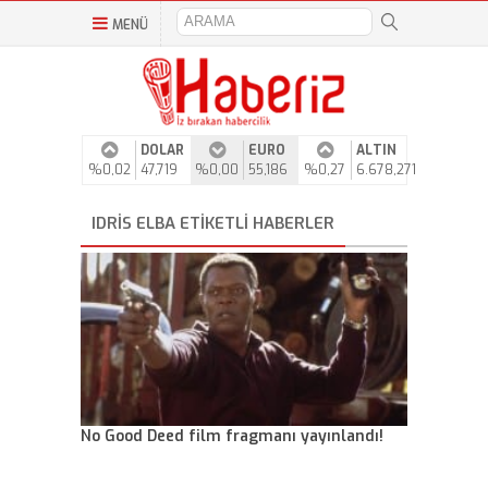
MENÜ
DOLAR
EURO
ALTIN
%0,02
47,719
%0,00
55,186
%0,27
6.678,271
IDRIS ELBA ETIKETLI HABERLER
No Good Deed film fragmanı yayınlandı!