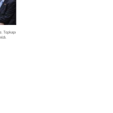
e, Topkapı
ldı.