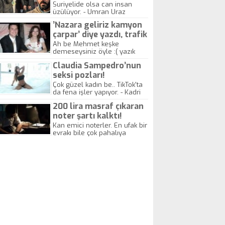
yitirdi
Suriyelide olsa can insan
üzülüyor. - Umran Uraz
’Nazara geliriz kamyon
çarpar’ diye yazdı, trafik
kazasında öldü!
Ah be Mehmet keşke
demeseysiniz öyle :( yazık
canlara.... - Abdullah Kadir
Claudia Sampedro’nun
seksi pozları!
Çok güzel kadın be.. TikTok'ta
da fena işler yapıyor. - Kadri
Beylik
200 lira masraf çıkaran
noter şartı kalktı!
Kan emici noterler. En ufak bir
evrakı bile çok pahalıya
yapıyorlar. Allah ellerine
düşürmesin. Çok paranızı
kaptırıyorsunuz. - Kayhan
Gezenti