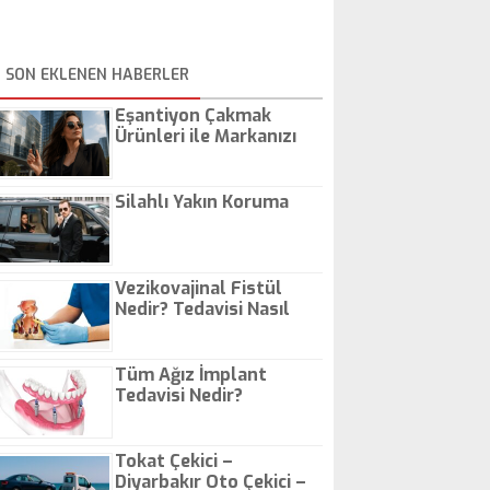
SON EKLENEN HABERLER
Eşantiyon Çakmak
Ürünleri ile Markanızı
Günlük Hayatta Öne
Çıkarın
Silahlı Yakın Koruma
Vezikovajinal Fistül
Nedir? Tedavisi Nasıl
Olur?
Tüm Ağız İmplant
Tedavisi Nedir?
Tokat Çekici –
Diyarbakır Oto Çekici –