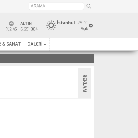
İstanbul
29 °C
ALTIN
Açık
%2,45
6.651,804
 & SANAT
GALERİ
REKLAM