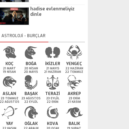
hadise evlenmeliyiz
dinle
ASTROLOJİ - BURÇLAR
KOÇ
BOĞA
İKİZLER
YENGEÇ
21 MART
20 NİSAN
21 MAYIS
22 HAZİRAN
19 NİSAN
20 MAYIS
21 HAZİRAN
22 TEMMUZ
ASLAN
BAŞAK
TERAZİ
AKREP
23 TEMMUZ
23 AĞUSTOS
23 EYLÜL
23 EKİM
22 AĞUSTOS
22 EYLÜL
22 EKİM
21 KASIM
YAY
OĞLAK
KOVA
BALIK
22 KASIM
22 ARALIK
20 OCAK
19 ŞUBAT