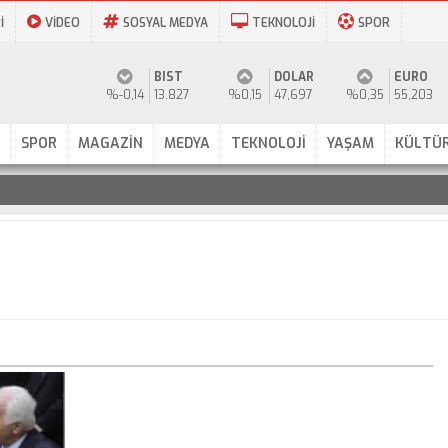
İ
VİDEO
SOSYAL MEDYA
TEKNOLOJİ
SPOR
BIST
DOLAR
EURO
%-0,14
13.827
%0,15
47,697
%0,35
55,203
SPOR
MAGAZİN
MEDYA
TEKNOLOJİ
YAŞAM
KÜLTÜR