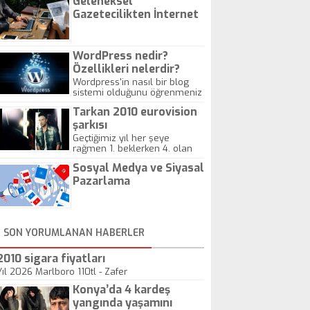
Geleneksel
Gazetecilikten İnternet
Gazeteciliğine!
WordPress nedir?
Özellikleri nelerdir?
Wordpress'in nasıl bir blog
sistemi olduğunu öğrenmeniz
için hazırlanmış bir yazıdır.
Tarkan 2010 eurovision
şarkısı
Geçtiğimiz yıl her şeye
rağmen 1. beklerken 4. olan
hadiseli Türkiye, sadece vücut
Sosyal Medya ve Siyasal
gösterisinin bu yarışmada
önemli olmadığını anlamıştır.
Pazarlama
Bu yıl Megastar Tarkan
geliyor, sahneye!
SON YORUMLANAN HABERLER
2010 sigara fiyatları
Yıl 2026 Marlboro 110tl - Zafer
Konya’da 4 kardeş
yangında yaşamını