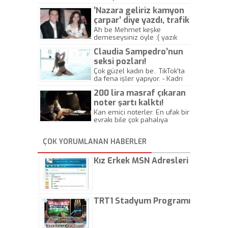
’Nazara geliriz kamyon
çarpar’ diye yazdı, trafik
kazasında öldü!
Ah be Mehmet keşke
demeseysiniz öyle :( yazık
canlara.... - Abdullah Kadir
Claudia Sampedro’nun
seksi pozları!
Çok güzel kadın be.. TikTok'ta
da fena işler yapıyor. - Kadri
Beylik
200 lira masraf çıkaran
noter şartı kalktı!
Kan emici noterler. En ufak bir
evrakı bile çok pahalıya
yapıyorlar. Allah ellerine
düşürmesin. Çok paranızı
ÇOK YORUMLANAN HABERLER
kaptırıyorsunuz. - Kayhan
Gezenti
Kız Erkek MSN Adresleri
TRT1 Stadyum Programı