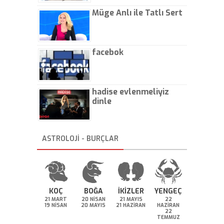
Müge Anlı ile Tatlı Sert
facebok
hadise evlenmeliyiz
dinle
ASTROLOJİ - BURÇLAR
KOÇ
BOĞA
İKİZLER
YENGEÇ
21 MART
20 NİSAN
21 MAYIS
22
19 NİSAN
20 MAYIS
21 HAZİRAN
HAZİRAN
22
TEMMUZ