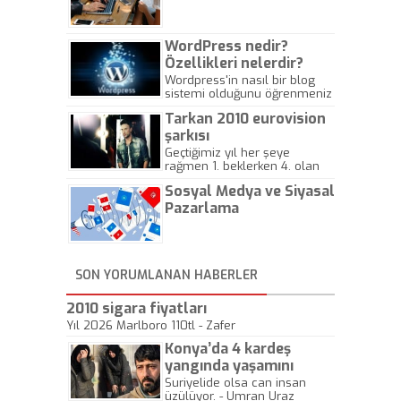
Gazeteciliğine!
WordPress nedir?
Özellikleri nelerdir?
Wordpress'in nasıl bir blog
sistemi olduğunu öğrenmeniz
için hazırlanmış bir yazıdır.
Tarkan 2010 eurovision
şarkısı
Geçtiğimiz yıl her şeye
rağmen 1. beklerken 4. olan
hadiseli Türkiye, sadece vücut
Sosyal Medya ve Siyasal
gösterisinin bu yarışmada
önemli olmadığını anlamıştır.
Pazarlama
Bu yıl Megastar Tarkan
geliyor, sahneye!
SON YORUMLANAN HABERLER
2010 sigara fiyatları
Yıl 2026 Marlboro 110tl - Zafer
Konya’da 4 kardeş
yangında yaşamını
yitirdi
Suriyelide olsa can insan
üzülüyor. - Umran Uraz