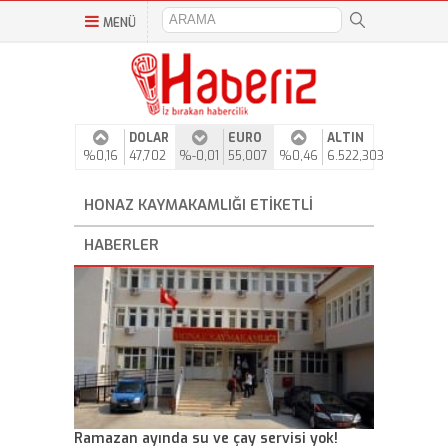
MENÜ
DOLAR
EURO
ALTIN
%0,16
47,702
%-0,01
55,007
%0,46
6.522,303
HONAZ KAYMAKAMLIĞI ETIKETLI
HABERLER
Ramazan ayında su ve çay servisi yok!