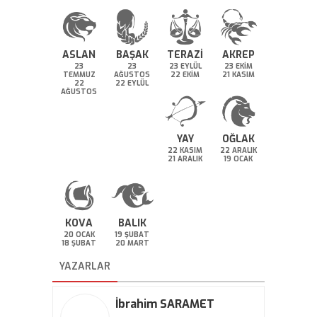
ASLAN
BAŞAK
TERAZİ
AKREP
23
23
23 EYLÜL
23 EKİM
TEMMUZ
AĞUSTOS
22 EKİM
21 KASIM
22
22 EYLÜL
AĞUSTOS
YAY
OĞLAK
22 KASIM
22 ARALIK
21 ARALIK
19 OCAK
KOVA
BALIK
20 OCAK
19 ŞUBAT
18 ŞUBAT
20 MART
YAZARLAR
İbrahim SARAMET