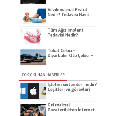
Vezikovajinal Fistül
Nedir? Tedavisi Nasıl
Olur?
Tüm Ağız İmplant
Tedavisi Nedir?
Tokat Çekici –
Diyarbakır Oto Çekici –
İstanbul Oto Çekici
ÇOK OKUNAN HABERLER
İşletim sistemleri nedir?
Çeşitleri ve görevleri
nelerdir?
Geleneksel
Gazetecilikten İnternet
Gazeteciliğine!