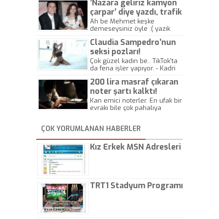
’Nazara geliriz kamyon
çarpar’ diye yazdı, trafik
kazasında öldü!
Ah be Mehmet keşke
demeseysiniz öyle :( yazık
canlara.... - Abdullah Kadir
Claudia Sampedro’nun
seksi pozları!
Çok güzel kadın be.. TikTok'ta
da fena işler yapıyor. - Kadri
Beylik
200 lira masraf çıkaran
noter şartı kalktı!
Kan emici noterler. En ufak bir
evrakı bile çok pahalıya
yapıyorlar. Allah ellerine
düşürmesin. Çok paranızı
ÇOK YORUMLANAN HABERLER
kaptırıyorsunuz. - Kayhan
Gezenti
Kız Erkek MSN Adresleri
TRT1 Stadyum Programı