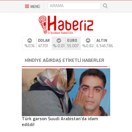
MENÜ
DOLAR
EURO
ALTIN
%0,16
47,701
%-0,01
55,007
%0,82
6.545,786
HINDIYE AĞIRDAŞ ETIKETLI HABERLER
Türk garson Suudi Arabistan’da idam
edildi!