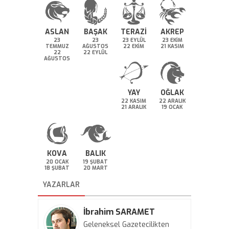
ASLAN
BAŞAK
TERAZİ
AKREP
23
23
23 EYLÜL
23 EKİM
TEMMUZ
AĞUSTOS
22 EKİM
21 KASIM
22
22 EYLÜL
AĞUSTOS
YAY
OĞLAK
22 KASIM
22 ARALIK
21 ARALIK
19 OCAK
KOVA
BALIK
20 OCAK
19 ŞUBAT
18 ŞUBAT
20 MART
YAZARLAR
İbrahim SARAMET
Geleneksel Gazetecilikten