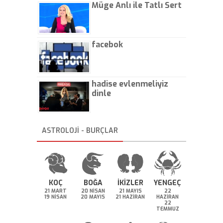
Müge Anlı ile Tatlı Sert
facebok
hadise evlenmeliyiz
dinle
ASTROLOJİ - BURÇLAR
KOÇ
BOĞA
İKİZLER
YENGEÇ
21 MART
20 NİSAN
21 MAYIS
22
19 NİSAN
20 MAYIS
21 HAZİRAN
HAZİRAN
22
TEMMUZ