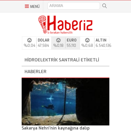
MENÜ
DOLAR
EURO
ALTIN
%0,04
47,584
%0,18
55,110
%0,68
6.540,136
HIDROELEKTRIK SANTRALI ETIKETLI
HABERLER
Sakarya Nehri’nin kaynağına dalıp