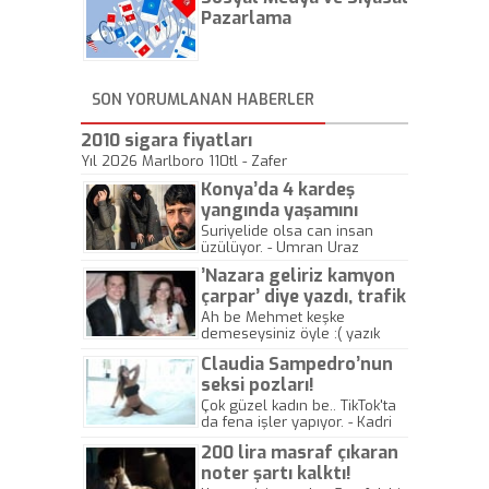
önemli olmadığını anlamıştır.
Pazarlama
Bu yıl Megastar Tarkan
geliyor, sahneye!
SON YORUMLANAN HABERLER
2010 sigara fiyatları
Yıl 2026 Marlboro 110tl - Zafer
Konya’da 4 kardeş
yangında yaşamını
yitirdi
Suriyelide olsa can insan
üzülüyor. - Umran Uraz
’Nazara geliriz kamyon
çarpar’ diye yazdı, trafik
kazasında öldü!
Ah be Mehmet keşke
demeseysiniz öyle :( yazık
canlara.... - Abdullah Kadir
Claudia Sampedro’nun
seksi pozları!
Çok güzel kadın be.. TikTok'ta
da fena işler yapıyor. - Kadri
Beylik
200 lira masraf çıkaran
noter şartı kalktı!