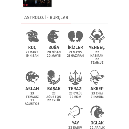
ASTROLOJİ - BURÇLAR
KOÇ
BOĞA
İKİZLER
YENGEÇ
21 MART
20 NİSAN
21 MAYIS
22
19 NİSAN
20 MAYIS
21 HAZİRAN
HAZİRAN
22
TEMMUZ
ASLAN
BAŞAK
TERAZİ
AKREP
23
23
23 EYLÜL
23 EKİM
TEMMUZ
AĞUSTOS
22 EKİM
21 KASIM
22
22 EYLÜL
AĞUSTOS
YAY
OĞLAK
22 KASIM
22 ARALIK