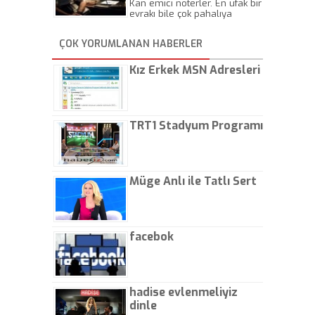
Kan emici noterler. En ufak bir
evrakı bile çok pahalıya
yapıyorlar. Allah ellerine
düşürmesin. Çok paranızı
ÇOK YORUMLANAN HABERLER
kaptırıyorsunuz. - Kayhan
Gezenti
Kız Erkek MSN Adresleri
TRT1 Stadyum Programı
Müge Anlı ile Tatlı Sert
facebok
hadise evlenmeliyiz
dinle