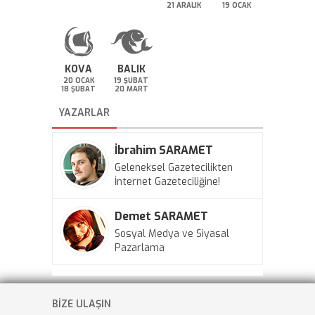
21 ARALIK
19 OCAK
KOVA
BALIK
20 OCAK
19 ŞUBAT
18 ŞUBAT
20 MART
YAZARLAR
İbrahim SARAMET
Geleneksel Gazetecilikten
İnternet Gazeteciliğine!
Demet SARAMET
Sosyal Medya ve Siyasal
Pazarlama
BİZE ULAŞIN