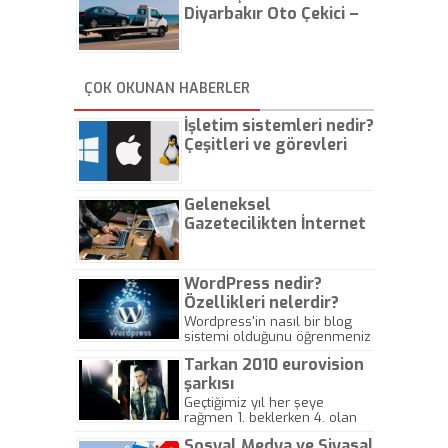
Diyarbakır Oto Çekici –
İstanbul Oto Çekici
ÇOK OKUNAN HABERLER
İşletim sistemleri nedir?
Çeşitleri ve görevleri
nelerdir?
Geleneksel
Gazetecilikten İnternet
Gazeteciliğine!
WordPress nedir?
Özellikleri nelerdir?
Wordpress'in nasıl bir blog
sistemi olduğunu öğrenmeniz
için hazırlanmış bir yazıdır.
Tarkan 2010 eurovision
şarkısı
Geçtiğimiz yıl her şeye
rağmen 1. beklerken 4. olan
hadiseli Türkiye, sadece vücut
Sosyal Medya ve Siyasal
gösterisinin bu yarışmada