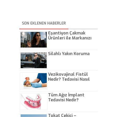
SON EKLENEN HABERLER
Eşantiyon Çakmak
Ürünleri ile Markanızı
Günlük Hayatta Öne
Çıkarın
Silahlı Yakın Koruma
Vezikovajinal Fistül
Nedir? Tedavisi Nasıl
Olur?
Tüm Ağız İmplant
Tedavisi Nedir?
Tokat Çekici –