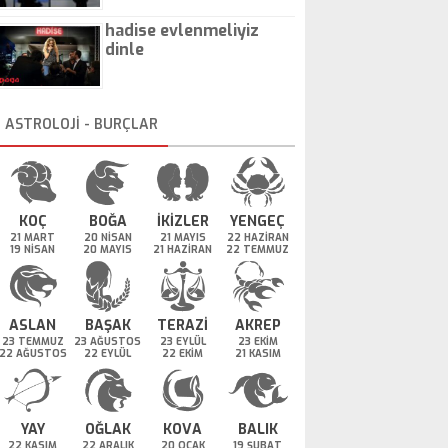
hadise evlenmeliyiz
dinle
ASTROLOJİ - BURÇLAR
KOÇ
BOĞA
İKİZLER
YENGEÇ
21 MART
20 NİSAN
21 MAYIS
22 HAZİRAN
19 NİSAN
20 MAYIS
21 HAZİRAN
22 TEMMUZ
ASLAN
BAŞAK
TERAZİ
AKREP
23 TEMMUZ
23 AĞUSTOS
23 EYLÜL
23 EKİM
22 AĞUSTOS
22 EYLÜL
22 EKİM
21 KASIM
YAY
OĞLAK
KOVA
BALIK
22 KASIM
22 ARALIK
20 OCAK
19 ŞUBAT