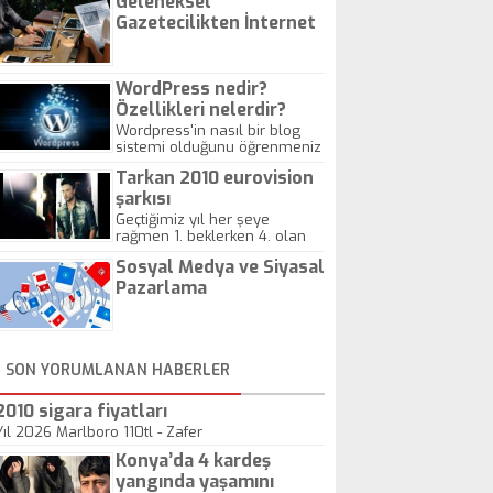
Geleneksel
Gazetecilikten İnternet
Gazeteciliğine!
WordPress nedir?
Özellikleri nelerdir?
Wordpress'in nasıl bir blog
sistemi olduğunu öğrenmeniz
için hazırlanmış bir yazıdır.
Tarkan 2010 eurovision
şarkısı
Geçtiğimiz yıl her şeye
rağmen 1. beklerken 4. olan
hadiseli Türkiye, sadece vücut
Sosyal Medya ve Siyasal
gösterisinin bu yarışmada
önemli olmadığını anlamıştır.
Pazarlama
Bu yıl Megastar Tarkan
geliyor, sahneye!
SON YORUMLANAN HABERLER
2010 sigara fiyatları
Yıl 2026 Marlboro 110tl - Zafer
Konya’da 4 kardeş
yangında yaşamını