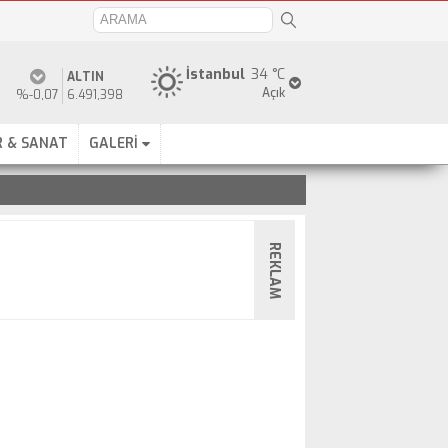
İstanbul
34 °C
ALTIN
Açık
%-0,07
6.491,398
 & SANAT
GALERİ
REKLAM