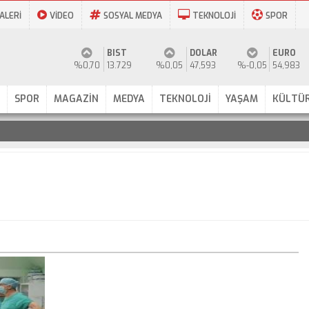
ALERİ
VİDEO
SOSYAL MEDYA
TEKNOLOJİ
SPOR
BIST
DOLAR
EURO
%0,70
13.729
%0,05
47,593
%-0,05
54,983
SPOR
MAGAZİN
MEDYA
TEKNOLOJİ
YAŞAM
KÜLTÜR