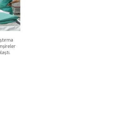
aştırma
mşireler
laştı.