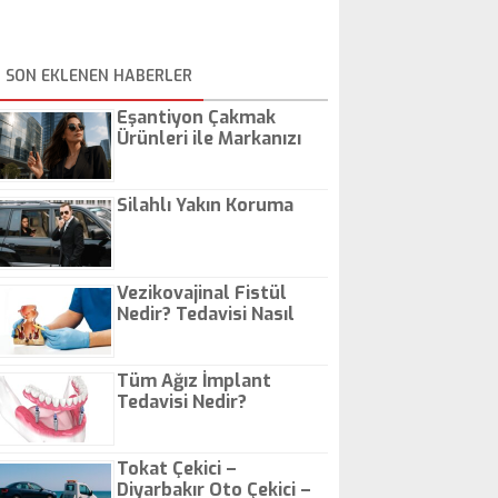
SON EKLENEN HABERLER
Eşantiyon Çakmak
Ürünleri ile Markanızı
Günlük Hayatta Öne
Çıkarın
Silahlı Yakın Koruma
Vezikovajinal Fistül
Nedir? Tedavisi Nasıl
Olur?
Tüm Ağız İmplant
Tedavisi Nedir?
Tokat Çekici –
Diyarbakır Oto Çekici –