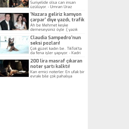
yitirdi
Suriyelide olsa can insan
üzülüyor. - Umran Uraz
’Nazara geliriz kamyon
çarpar’ diye yazdı, trafik
kazasında öldü!
Ah be Mehmet keşke
demeseysiniz öyle :( yazık
canlara.... - Abdullah Kadir
Claudia Sampedro’nun
seksi pozları!
Çok güzel kadın be.. TikTok'ta
da fena işler yapıyor. - Kadri
Beylik
200 lira masraf çıkaran
noter şartı kalktı!
Kan emici noterler. En ufak bir
evrakı bile çok pahalıya
yapıyorlar. Allah ellerine
düşürmesin. Çok paranızı
kaptırıyorsunuz. - Kayhan
Gezenti