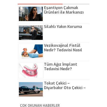
Eşantiyon Çakmak
Ürünleri ile Markanızı
Günlük Hayatta Öne
Çıkarın
Silahlı Yakın Koruma
Vezikovajinal Fistül
Nedir? Tedavisi Nasıl
Olur?
Tüm Ağız İmplant
Tedavisi Nedir?
Tokat Çekici –
Diyarbakır Oto Çekici –
İstanbul Oto Çekici
ÇOK OKUNAN HABERLER