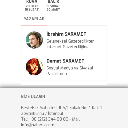
KOVA
BALIK
20 OCAK
19 ŞUBAT
18 ŞUBAT
20 MART
YAZARLAR
İbrahim SARAMET
Geleneksel Gazetecilikten
İnternet Gazeteciliğine!
Demet SARAMET
Sosyal Medya ve Siyasal
Pazarlama
BİZE ULAŞIN
Beştelsiz Mahallesi 105/1 Sokak No: 4 Kat: 1
Zeytinburnu / İstanbul
Tel: +90 (212) 344 00 00 - Mail:
info@haberiz.com