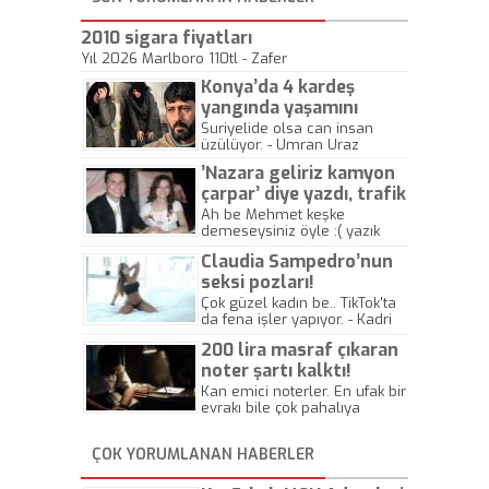
2010 sigara fiyatları
Yıl 2026 Marlboro 110tl - Zafer
Konya’da 4 kardeş
yangında yaşamını
yitirdi
Suriyelide olsa can insan
üzülüyor. - Umran Uraz
’Nazara geliriz kamyon
çarpar’ diye yazdı, trafik
kazasında öldü!
Ah be Mehmet keşke
demeseysiniz öyle :( yazık
canlara.... - Abdullah Kadir
Claudia Sampedro’nun
seksi pozları!
Çok güzel kadın be.. TikTok'ta
da fena işler yapıyor. - Kadri
Beylik
200 lira masraf çıkaran
noter şartı kalktı!
Kan emici noterler. En ufak bir
evrakı bile çok pahalıya
yapıyorlar. Allah ellerine
düşürmesin. Çok paranızı
ÇOK YORUMLANAN HABERLER
kaptırıyorsunuz. - Kayhan
Gezenti