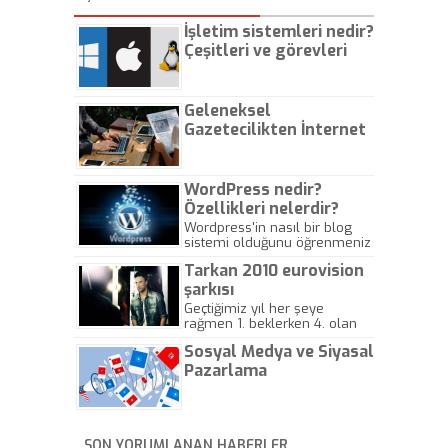
İşletim sistemleri nedir?
Çeşitleri ve görevleri
nelerdir?
Geleneksel
Gazetecilikten İnternet
Gazeteciliğine!
WordPress nedir?
Özellikleri nelerdir?
Wordpress'in nasıl bir blog
sistemi olduğunu öğrenmeniz
için hazırlanmış bir yazıdır.
Tarkan 2010 eurovision
şarkısı
Geçtiğimiz yıl her şeye
rağmen 1. beklerken 4. olan
hadiseli Türkiye, sadece vücut
Sosyal Medya ve Siyasal
gösterisinin bu yarışmada
önemli olmadığını anlamıştır.
Pazarlama
Bu yıl Megastar Tarkan
geliyor, sahneye!
SON YORUMLANAN HABERLER