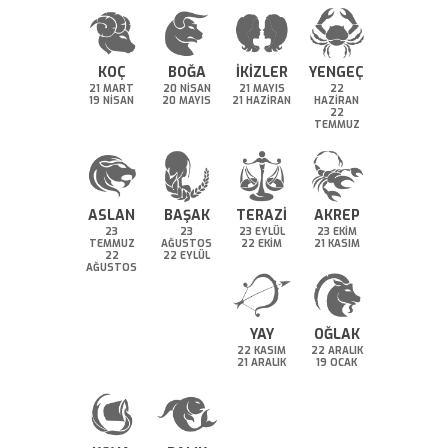
KOÇ
BOĞA
İKİZLER
YENGEÇ
21 MART
20 NİSAN
21 MAYIS
22
19 NİSAN
20 MAYIS
21 HAZİRAN
HAZİRAN
22
TEMMUZ
ASLAN
BAŞAK
TERAZİ
AKREP
23
23
23 EYLÜL
23 EKİM
TEMMUZ
AĞUSTOS
22 EKİM
21 KASIM
22
22 EYLÜL
AĞUSTOS
YAY
OĞLAK
22 KASIM
22 ARALIK
21 ARALIK
19 OCAK