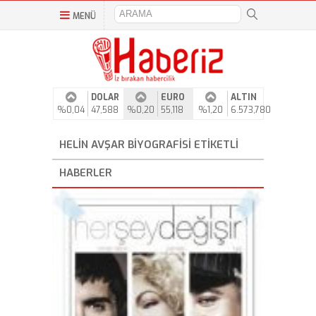
MENÜ
DOLAR
EURO
ALTIN
%0,04
47,588
%0,20
55,118
%1,20
6.573,780
HELIN AVŞAR BIYOGRAFISI ETIKETLI
HABERLER