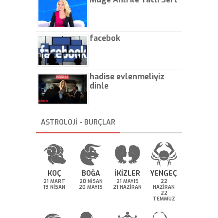
facebok
hadise evlenmeliyiz
dinle
ASTROLOJİ - BURÇLAR
KOÇ
BOĞA
İKİZLER
YENGEÇ
21 MART
20 NİSAN
21 MAYIS
22
19 NİSAN
20 MAYIS
21 HAZİRAN
HAZİRAN
22
TEMMUZ