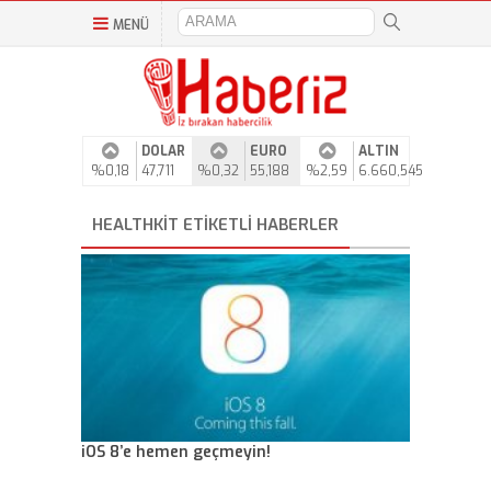
MENÜ
DOLAR
EURO
ALTIN
%0,18
47,711
%0,32
55,188
%2,59
6.660,545
HEALTHKIT ETIKETLI HABERLER
iOS 8’e hemen geçmeyin!