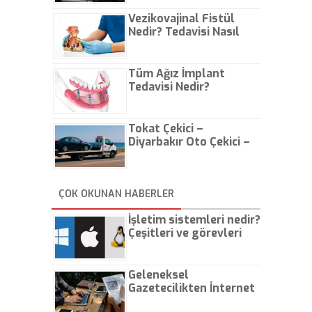
Vezikovajinal Fistül
Nedir? Tedavisi Nasıl
Olur?
Tüm Ağız İmplant
Tedavisi Nedir?
Tokat Çekici –
Diyarbakır Oto Çekici –
İstanbul Oto Çekici
ÇOK OKUNAN HABERLER
İşletim sistemleri nedir?
Çeşitleri ve görevleri
nelerdir?
Geleneksel
Gazetecilikten İnternet
Gazeteciliğine!