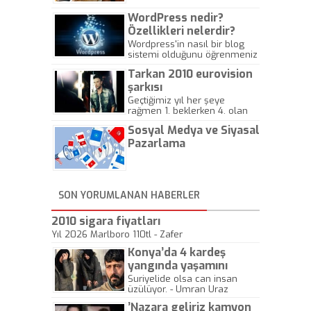
WordPress nedir?
Özellikleri nelerdir?
Wordpress'in nasıl bir blog
sistemi olduğunu öğrenmeniz
için hazırlanmış bir yazıdır.
Tarkan 2010 eurovision
şarkısı
Geçtiğimiz yıl her şeye
rağmen 1. beklerken 4. olan
hadiseli Türkiye, sadece vücut
Sosyal Medya ve Siyasal
gösterisinin bu yarışmada
önemli olmadığını anlamıştır.
Pazarlama
Bu yıl Megastar Tarkan
geliyor, sahneye!
SON YORUMLANAN HABERLER
2010 sigara fiyatları
Yıl 2026 Marlboro 110tl - Zafer
Konya’da 4 kardeş
yangında yaşamını
yitirdi
Suriyelide olsa can insan
üzülüyor. - Umran Uraz
’Nazara geliriz kamyon