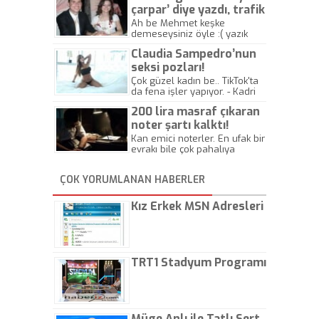
çarpar’ diye yazdı, trafik
kazasında öldü!
Ah be Mehmet keşke
demeseysiniz öyle :( yazık
canlara.... - Abdullah Kadir
Claudia Sampedro’nun
seksi pozları!
Çok güzel kadın be.. TikTok'ta
da fena işler yapıyor. - Kadri
Beylik
200 lira masraf çıkaran
noter şartı kalktı!
Kan emici noterler. En ufak bir
evrakı bile çok pahalıya
yapıyorlar. Allah ellerine
düşürmesin. Çok paranızı
ÇOK YORUMLANAN HABERLER
kaptırıyorsunuz. - Kayhan
Gezenti
Kız Erkek MSN Adresleri
TRT1 Stadyum Programı
Müge Anlı ile Tatlı Sert