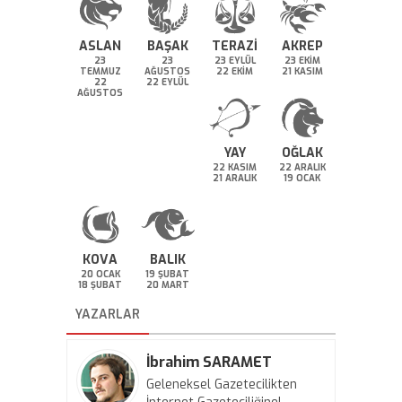
ASLAN
BAŞAK
TERAZİ
AKREP
23
23
23 EYLÜL
23 EKİM
TEMMUZ
AĞUSTOS
22 EKİM
21 KASIM
22
22 EYLÜL
AĞUSTOS
YAY
OĞLAK
22 KASIM
22 ARALIK
21 ARALIK
19 OCAK
KOVA
BALIK
20 OCAK
19 ŞUBAT
18 ŞUBAT
20 MART
YAZARLAR
İbrahim SARAMET
Geleneksel Gazetecilikten