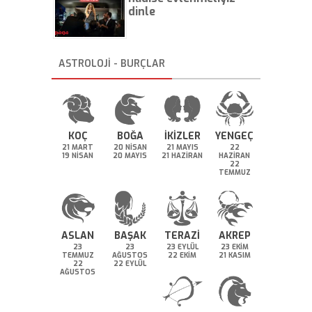
dinle
ASTROLOJİ - BURÇLAR
KOÇ
BOĞA
İKİZLER
YENGEÇ
21 MART
20 NİSAN
21 MAYIS
22
19 NİSAN
20 MAYIS
21 HAZİRAN
HAZİRAN
22
TEMMUZ
ASLAN
BAŞAK
TERAZİ
AKREP
23
23
23 EYLÜL
23 EKİM
TEMMUZ
AĞUSTOS
22 EKİM
21 KASIM
22
22 EYLÜL
AĞUSTOS