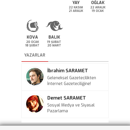
YAY
OĞLAK
22 KASIM
22 ARALIK
21 ARALIK
19 OCAK
KOVA
BALIK
20 OCAK
19 ŞUBAT
18 ŞUBAT
20 MART
YAZARLAR
İbrahim SARAMET
Geleneksel Gazetecilikten
İnternet Gazeteciliğine!
Demet SARAMET
Sosyal Medya ve Siyasal
Pazarlama