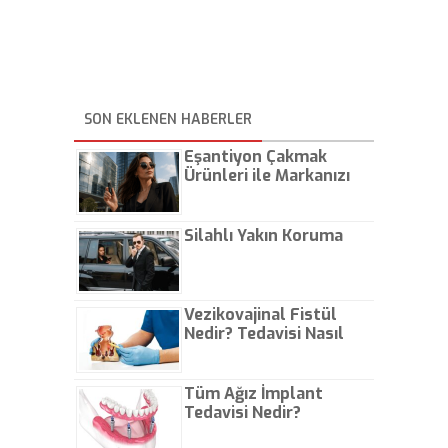
SON EKLENEN HABERLER
Eşantiyon Çakmak
Ürünleri ile Markanızı
Günlük Hayatta Öne
Çıkarın
Silahlı Yakın Koruma
Vezikovajinal Fistül
Nedir? Tedavisi Nasıl
Olur?
Tüm Ağız İmplant
Tedavisi Nedir?