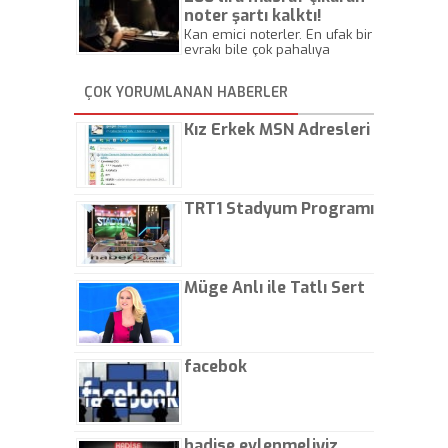
noter şartı kalktı!
Kan emici noterler. En ufak bir
evrakı bile çok pahalıya
yapıyorlar. Allah ellerine
düşürmesin. Çok paranızı
ÇOK YORUMLANAN HABERLER
kaptırıyorsunuz. - Kayhan
Gezenti
Kız Erkek MSN Adresleri
TRT1 Stadyum Programı
Müge Anlı ile Tatlı Sert
facebok
hadise evlenmeliyiz