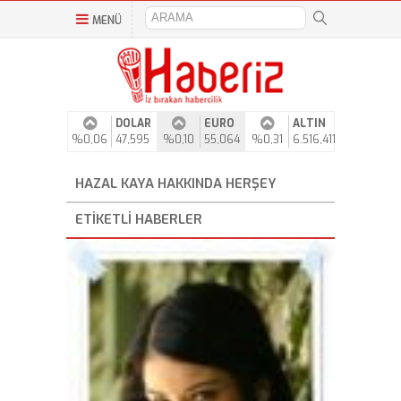
MENÜ
DOLAR
EURO
ALTIN
%0,06
47,595
%0,10
55,064
%0,31
6.516,411
HAZAL KAYA HAKKINDA HERŞEY
ETIKETLI HABERLER