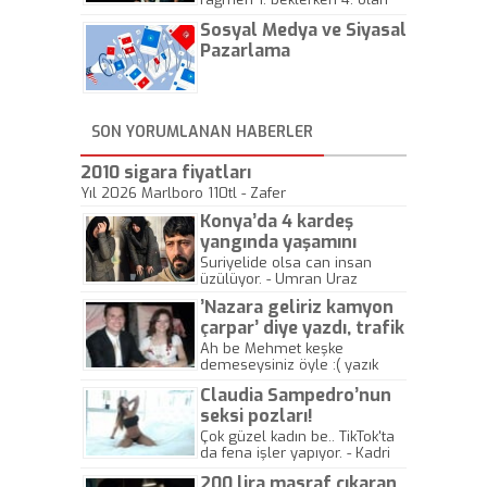
hadiseli Türkiye, sadece vücut
Sosyal Medya ve Siyasal
gösterisinin bu yarışmada
önemli olmadığını anlamıştır.
Pazarlama
Bu yıl Megastar Tarkan
geliyor, sahneye!
SON YORUMLANAN HABERLER
2010 sigara fiyatları
Yıl 2026 Marlboro 110tl - Zafer
Konya’da 4 kardeş
yangında yaşamını
yitirdi
Suriyelide olsa can insan
üzülüyor. - Umran Uraz
’Nazara geliriz kamyon
çarpar’ diye yazdı, trafik
kazasında öldü!
Ah be Mehmet keşke
demeseysiniz öyle :( yazık
canlara.... - Abdullah Kadir
Claudia Sampedro’nun
seksi pozları!
Çok güzel kadın be.. TikTok'ta
da fena işler yapıyor. - Kadri
Beylik
200 lira masraf çıkaran