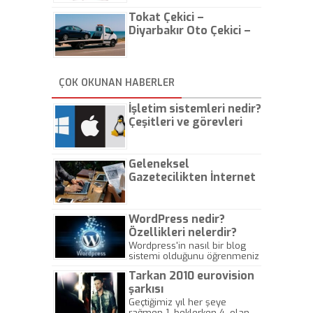
Tokat Çekici –
Diyarbakır Oto Çekici –
İstanbul Oto Çekici
ÇOK OKUNAN HABERLER
İşletim sistemleri nedir?
Çeşitleri ve görevleri
nelerdir?
Geleneksel
Gazetecilikten İnternet
Gazeteciliğine!
WordPress nedir?
Özellikleri nelerdir?
Wordpress'in nasıl bir blog
sistemi olduğunu öğrenmeniz
için hazırlanmış bir yazıdır.
Tarkan 2010 eurovision
şarkısı
Geçtiğimiz yıl her şeye
rağmen 1. beklerken 4. olan