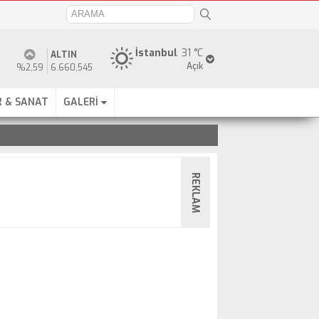
İstanbul
31 °C
ALTIN
Açık
%2,59
6.660,545
 & SANAT
GALERİ
REKLAM