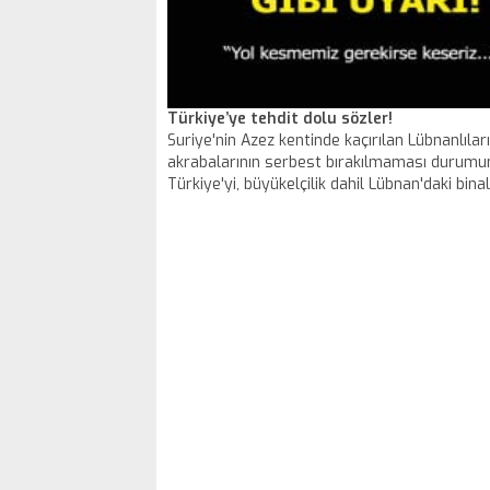
Türkiye’ye tehdit dolu sözler!
Suriye'nin Azez kentinde kaçırılan Lübnanlıların
akrabalarının serbest bırakılmaması durumu
Türkiye'yi, büyükelçilik dahil Lübnan'daki binal
önünde lastik yakma eylemleriyle tehdit etti.