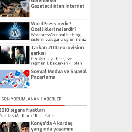
Geleneksel
Gazetecilikten İnternet
Gazeteciliğine!
WordPress nedir?
Özellikleri nelerdir?
Wordpress'in nasıl bir blog
sistemi olduğunu öğrenmeniz
için hazırlanmış bir yazıdır.
Tarkan 2010 eurovision
şarkısı
Geçtiğimiz yıl her şeye
rağmen 1. beklerken 4. olan
hadiseli Türkiye, sadece vücut
Sosyal Medya ve Siyasal
gösterisinin bu yarışmada
önemli olmadığını anlamıştır.
Pazarlama
Bu yıl Megastar Tarkan
geliyor, sahneye!
SON YORUMLANAN HABERLER
2010 sigara fiyatları
Yıl 2026 Marlboro 110tl - Zafer
Konya’da 4 kardeş
yangında yaşamını