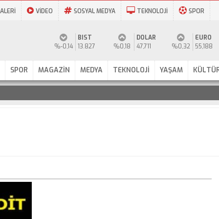
ALERİ
VİDEO
SOSYAL MEDYA
TEKNOLOJİ
SPOR
BIST
DOLAR
EURO
%-0,14
13.827
%0,18
47,711
%0,32
55,188
SPOR
MAGAZİN
MEDYA
TEKNOLOJİ
YAŞAM
KÜLTÜR