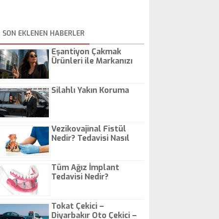
SON EKLENEN HABERLER
Eşantiyon Çakmak
Ürünleri ile Markanızı
Günlük Hayatta Öne
Çıkarın
Silahlı Yakın Koruma
Vezikovajinal Fistül
Nedir? Tedavisi Nasıl
Olur?
Tüm Ağız İmplant
Tedavisi Nedir?
Tokat Çekici –
Diyarbakır Oto Çekici –