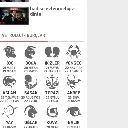
hadise evlenmeliyiz
dinle
ASTROLOJİ - BURÇLAR
KOÇ
BOĞA
İKİZLER
YENGEÇ
21 MART
20 NİSAN
21 MAYIS
22 HAZİRAN
19 NİSAN
20 MAYIS
21 HAZİRAN
22 TEMMUZ
ASLAN
BAŞAK
TERAZİ
AKREP
23 TEMMUZ
23 AĞUSTOS
23 EYLÜL
23 EKİM
22 AĞUSTOS
22 EYLÜL
22 EKİM
21 KASIM
YAY
OĞLAK
KOVA
BALIK
22 KASIM
22 ARALIK
20 OCAK
19 ŞUBAT