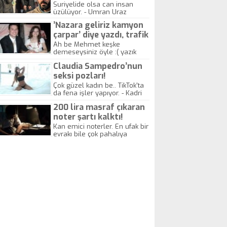
yitirdi
Suriyelide olsa can insan
üzülüyor. - Umran Uraz
’Nazara geliriz kamyon
çarpar’ diye yazdı, trafik
kazasında öldü!
Ah be Mehmet keşke
demeseysiniz öyle :( yazık
canlara.... - Abdullah Kadir
Claudia Sampedro’nun
seksi pozları!
Çok güzel kadın be.. TikTok'ta
da fena işler yapıyor. - Kadri
Beylik
200 lira masraf çıkaran
noter şartı kalktı!
Kan emici noterler. En ufak bir
evrakı bile çok pahalıya
yapıyorlar. Allah ellerine
düşürmesin. Çok paranızı
kaptırıyorsunuz. - Kayhan
Gezenti