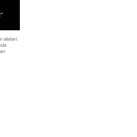
 aileleri,
nda
arı