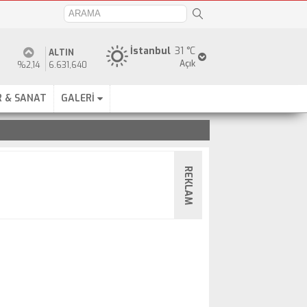
İstanbul
31 °C
ALTIN
Açık
%2,14
6.631,640
 & SANAT
GALERİ
REKLAM