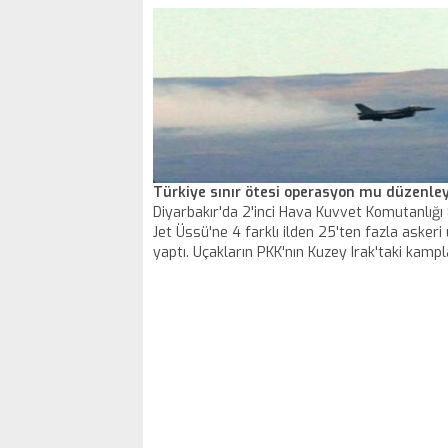
gelişmiş AMRAAM füzesi satın almak için tal
bulunduğunu açıkladı. Hava Kuvvetleri Komutan
alınan füzeler F-35 ve F-16’larda kullanılacak.
Türkiye sınır ötesi operasyon mu düzenle
Diyarbakır'da 2'inci Hava Kuvvet Komutanlığı 
Jet Üssü'ne 4 farklı ilden 25'ten fazla askeri 
yaptı. Uçakların PKK'nın Kuzey Irak'taki kampl
yönelik düzenlenecek operasyonda görev ala
ileri sürüldü.