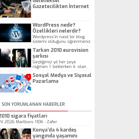
Geleneksel
Gazetecilikten İnternet
Gazeteciliğine!
WordPress nedir?
Özellikleri nelerdir?
Wordpress'in nasıl bir blog
sistemi olduğunu öğrenmeniz
için hazırlanmış bir yazıdır.
Tarkan 2010 eurovision
şarkısı
Geçtiğimiz yıl her şeye
rağmen 1. beklerken 4. olan
hadiseli Türkiye, sadece vücut
Sosyal Medya ve Siyasal
gösterisinin bu yarışmada
önemli olmadığını anlamıştır.
Pazarlama
Bu yıl Megastar Tarkan
geliyor, sahneye!
SON YORUMLANAN HABERLER
2010 sigara fiyatları
Yıl 2026 Marlboro 110tl - Zafer
Konya’da 4 kardeş
yangında yaşamını