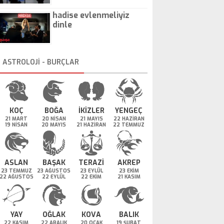
hadise evlenmeliyiz
dinle
ASTROLOJİ - BURÇLAR
KOÇ
BOĞA
İKİZLER
YENGEÇ
21 MART
20 NİSAN
21 MAYIS
22 HAZİRAN
19 NİSAN
20 MAYIS
21 HAZİRAN
22 TEMMUZ
ASLAN
BAŞAK
TERAZİ
AKREP
23 TEMMUZ
23 AĞUSTOS
23 EYLÜL
23 EKİM
22 AĞUSTOS
22 EYLÜL
22 EKİM
21 KASIM
YAY
OĞLAK
KOVA
BALIK
22 KASIM
22 ARALIK
20 OCAK
19 ŞUBAT