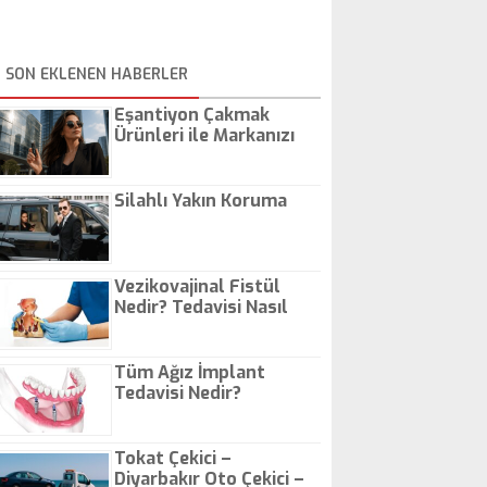
SON EKLENEN HABERLER
Eşantiyon Çakmak
Ürünleri ile Markanızı
Günlük Hayatta Öne
Çıkarın
Silahlı Yakın Koruma
Vezikovajinal Fistül
Nedir? Tedavisi Nasıl
Olur?
Tüm Ağız İmplant
Tedavisi Nedir?
Tokat Çekici –
Diyarbakır Oto Çekici –