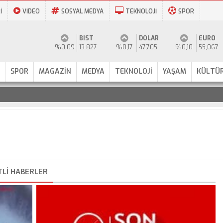
İ
VİDEO
SOSYAL MEDYA
TEKNOLOJİ
SPOR
BIST
DOLAR
EURO
%0,09
13.827
%0,17
47,705
%0,10
55,067
SPOR
MAGAZİN
MEDYA
TEKNOLOJİ
YAŞAM
KÜLTÜR
TLI HABERLER