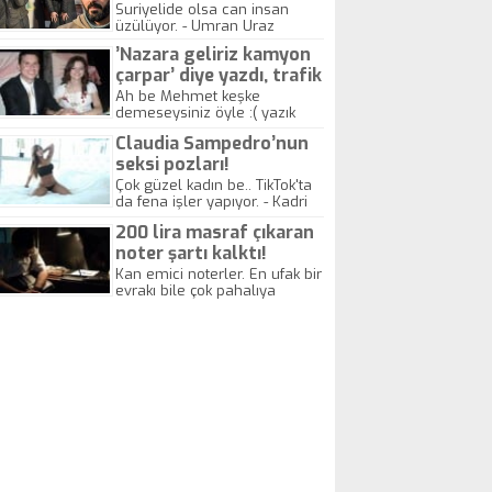
yitirdi
Suriyelide olsa can insan
üzülüyor. - Umran Uraz
’Nazara geliriz kamyon
çarpar’ diye yazdı, trafik
kazasında öldü!
Ah be Mehmet keşke
demeseysiniz öyle :( yazık
canlara.... - Abdullah Kadir
Claudia Sampedro’nun
seksi pozları!
Çok güzel kadın be.. TikTok'ta
da fena işler yapıyor. - Kadri
Beylik
200 lira masraf çıkaran
noter şartı kalktı!
Kan emici noterler. En ufak bir
evrakı bile çok pahalıya
yapıyorlar. Allah ellerine
düşürmesin. Çok paranızı
kaptırıyorsunuz. - Kayhan
Gezenti