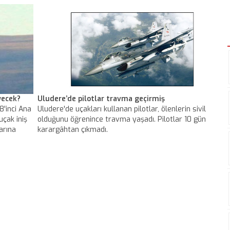
epte
görevini yapan Akın, bir ilke daha imza attı.
lığı için
yecek?
Uludere’de pilotlar travma geçirmiş
8'inci Ana
Uludere'de uçakları kullanan pilotlar, ölenlerin sivil
uçak iniş
olduğunu öğrenince travma yaşadı. Pilotlar 10 gün
arına
karargâhtan çıkmadı.
cakları