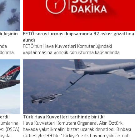
4 kişinin
FETÖ soruşturması kapsamında 82 asker gözaltına
alındı
'nda
FETÖ'nün Hava Kuvvetleri Komutanlığındaki
k donma
yapılanmasına yönelik soruşturma kapsamında
işkin
tamamı muvazzaf 82 asker hakkında gözaltı kararı
verildi.
erdi!
Türk Hava Kuvvetleri tarihinde bir ilk!
alımlarına
Hava Kuvvetleri Komutanı Orgeneral Akın Öztürk,
esi (DSCA)
havada yakıt ikmalini bizzat uçarak denetledi. Binbaşı
sayıda
rütbesiyle 1991'de 'Türkiye'de ilk havada yakıt ikmal'