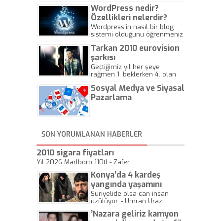
WordPress nedir?
Özellikleri nelerdir?
Wordpress'in nasıl bir blog
sistemi olduğunu öğrenmeniz
için hazırlanmış bir yazıdır.
Tarkan 2010 eurovision
şarkısı
Geçtiğimiz yıl her şeye
rağmen 1. beklerken 4. olan
hadiseli Türkiye, sadece vücut
Sosyal Medya ve Siyasal
gösterisinin bu yarışmada
önemli olmadığını anlamıştır.
Pazarlama
Bu yıl Megastar Tarkan
geliyor, sahneye!
SON YORUMLANAN HABERLER
2010 sigara fiyatları
Yıl 2026 Marlboro 110tl - Zafer
Konya’da 4 kardeş
yangında yaşamını
yitirdi
Suriyelide olsa can insan
üzülüyor. - Umran Uraz
’Nazara geliriz kamyon