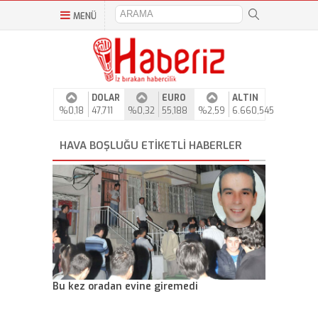
MENÜ
DOLAR
EURO
ALTIN
%0,18
47,711
%0,32
55,188
%2,59
6.660,545
HAVA BOŞLUĞU ETIKETLI HABERLER
Bu kez oradan evine giremedi