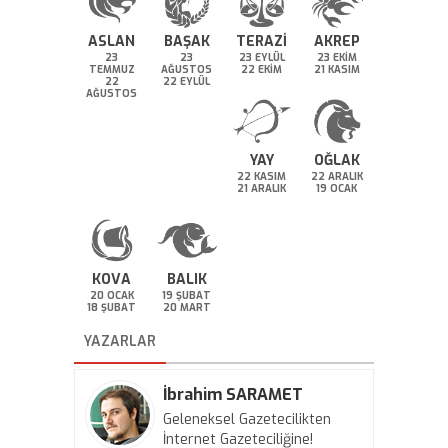
ASLAN
BAŞAK
TERAZİ
AKREP
23
23
23 EYLÜL
23 EKİM
TEMMUZ
AĞUSTOS
22 EKİM
21 KASIM
22
22 EYLÜL
AĞUSTOS
YAY
OĞLAK
22 KASIM
22 ARALIK
21 ARALIK
19 OCAK
KOVA
BALIK
20 OCAK
19 ŞUBAT
18 ŞUBAT
20 MART
YAZARLAR
İbrahim SARAMET
Geleneksel Gazetecilikten
İnternet Gazeteciliğine!