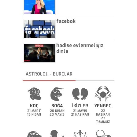
facebok
hadise evlenmeliyiz
dinle
ASTROLOJİ - BURÇLAR
KOÇ
BOĞA
İKİZLER
YENGEÇ
21 MART
20 NİSAN
21 MAYIS
22
19 NİSAN
20 MAYIS
21 HAZİRAN
HAZİRAN
22
TEMMUZ