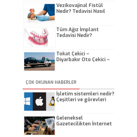
Vezikovajinal Fistül
Nedir? Tedavisi Nasıl
Olur?
Tüm Ağız İmplant
Tedavisi Nedir?
Tokat Çekici –
Diyarbakır Oto Çekici –
İstanbul Oto Çekici
ÇOK OKUNAN HABERLER
İşletim sistemleri nedir?
Çeşitleri ve görevleri
nelerdir?
Geleneksel
Gazetecilikten İnternet
Gazeteciliğine!