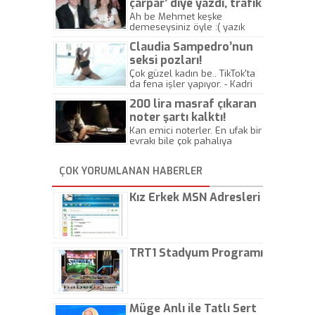
çarpar’ diye yazdı, trafik
kazasında öldü!
Ah be Mehmet keşke
demeseysiniz öyle :( yazık
canlara.... - Abdullah Kadir
Claudia Sampedro’nun
seksi pozları!
Çok güzel kadın be.. TikTok'ta
da fena işler yapıyor. - Kadri
Beylik
200 lira masraf çıkaran
noter şartı kalktı!
Kan emici noterler. En ufak bir
evrakı bile çok pahalıya
yapıyorlar. Allah ellerine
düşürmesin. Çok paranızı
ÇOK YORUMLANAN HABERLER
kaptırıyorsunuz. - Kayhan
Gezenti
Kız Erkek MSN Adresleri
TRT1 Stadyum Programı
Müge Anlı ile Tatlı Sert