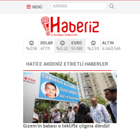
MENÜ
DOLAR
EURO
ALTIN
%0,18
47,711
%0,32
55,188
%2,59
6.660,545
HATICE AKDENIZ ETIKETLI HABERLER
Gizem’in babası o teklifle çılgına döndü!