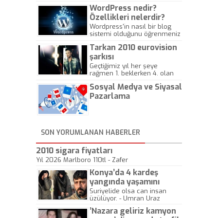
WordPress nedir?
Özellikleri nelerdir?
Wordpress'in nasıl bir blog
sistemi olduğunu öğrenmeniz
için hazırlanmış bir yazıdır.
Tarkan 2010 eurovision
şarkısı
Geçtiğimiz yıl her şeye
rağmen 1. beklerken 4. olan
hadiseli Türkiye, sadece vücut
Sosyal Medya ve Siyasal
gösterisinin bu yarışmada
önemli olmadığını anlamıştır.
Pazarlama
Bu yıl Megastar Tarkan
geliyor, sahneye!
SON YORUMLANAN HABERLER
2010 sigara fiyatları
Yıl 2026 Marlboro 110tl - Zafer
Konya’da 4 kardeş
yangında yaşamını
yitirdi
Suriyelide olsa can insan
üzülüyor. - Umran Uraz
’Nazara geliriz kamyon