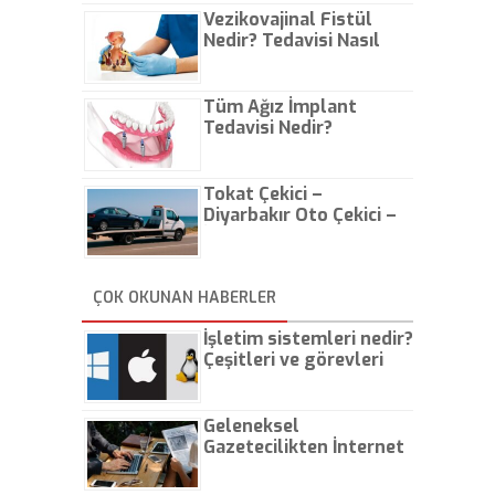
Vezikovajinal Fistül
Nedir? Tedavisi Nasıl
Olur?
Tüm Ağız İmplant
Tedavisi Nedir?
Tokat Çekici –
Diyarbakır Oto Çekici –
İstanbul Oto Çekici
ÇOK OKUNAN HABERLER
İşletim sistemleri nedir?
Çeşitleri ve görevleri
nelerdir?
Geleneksel
Gazetecilikten İnternet
Gazeteciliğine!