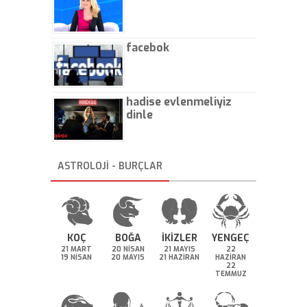
facebok
hadise evlenmeliyiz
dinle
ASTROLOJİ - BURÇLAR
KOÇ
BOĞA
İKİZLER
YENGEÇ
21 MART
20 NİSAN
21 MAYIS
22
19 NİSAN
20 MAYIS
21 HAZİRAN
HAZİRAN
22
TEMMUZ