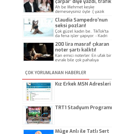
çarpar’ diye yazdı, trafik
kazasında öldü!
Ah be Mehmet keşke
demeseysiniz öyle :( yazık
canlara.... - Abdullah Kadir
Claudia Sampedro’nun
seksi pozları!
Çok güzel kadın be.. TikTok'ta
da fena işler yapıyor. - Kadri
Beylik
200 lira masraf çıkaran
noter şartı kalktı!
Kan emici noterler. En ufak bir
evrakı bile çok pahalıya
yapıyorlar. Allah ellerine
düşürmesin. Çok paranızı
ÇOK YORUMLANAN HABERLER
kaptırıyorsunuz. - Kayhan
Gezenti
Kız Erkek MSN Adresleri
TRT1 Stadyum Programı
Müge Anlı ile Tatlı Sert