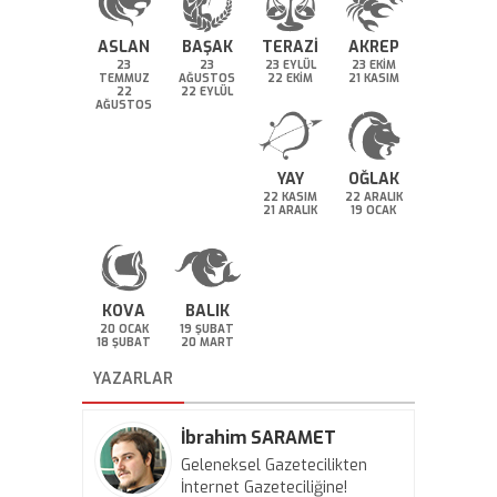
ASLAN
BAŞAK
TERAZİ
AKREP
23
23
23 EYLÜL
23 EKİM
TEMMUZ
AĞUSTOS
22 EKİM
21 KASIM
22
22 EYLÜL
AĞUSTOS
YAY
OĞLAK
22 KASIM
22 ARALIK
21 ARALIK
19 OCAK
KOVA
BALIK
20 OCAK
19 ŞUBAT
18 ŞUBAT
20 MART
YAZARLAR
İbrahim SARAMET
Geleneksel Gazetecilikten
İnternet Gazeteciliğine!