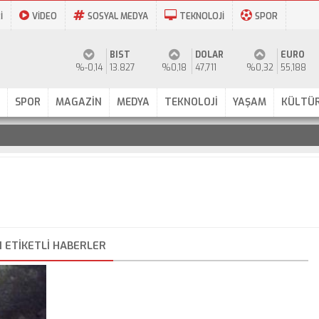
İ
VİDEO
SOSYAL MEDYA
TEKNOLOJİ
SPOR
BIST
DOLAR
EURO
%-0,14
13.827
%0,18
47,711
%0,32
55,188
SPOR
MAGAZİN
MEDYA
TEKNOLOJİ
YAŞAM
KÜLTÜR
 ETIKETLI HABERLER