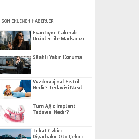
SON EKLENEN HABERLER
Eşantiyon Çakmak
Ürünleri ile Markanızı
Günlük Hayatta Öne
Çıkarın
Silahlı Yakın Koruma
Vezikovajinal Fistül
Nedir? Tedavisi Nasıl
Olur?
Tüm Ağız İmplant
Tedavisi Nedir?
Tokat Çekici –
Diyarbakır Oto Çekici –