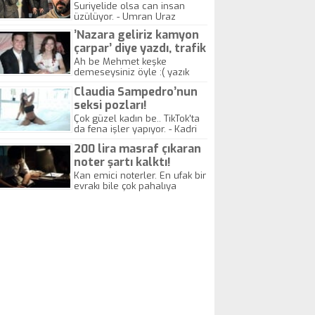
yitirdi
Suriyelide olsa can insan
üzülüyor. - Umran Uraz
’Nazara geliriz kamyon
çarpar’ diye yazdı, trafik
kazasında öldü!
Ah be Mehmet keşke
demeseysiniz öyle :( yazık
canlara.... - Abdullah Kadir
Claudia Sampedro’nun
seksi pozları!
Çok güzel kadın be.. TikTok'ta
da fena işler yapıyor. - Kadri
Beylik
200 lira masraf çıkaran
noter şartı kalktı!
Kan emici noterler. En ufak bir
evrakı bile çok pahalıya
yapıyorlar. Allah ellerine
düşürmesin. Çok paranızı
kaptırıyorsunuz. - Kayhan
Gezenti