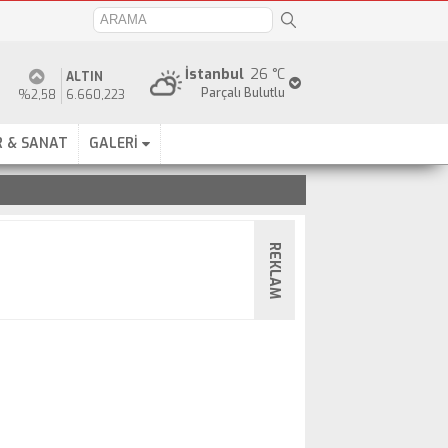
İstanbul
26 °C
ALTIN
Parçalı Bulutlu
%2,58
6.660,223
 & SANAT
GALERİ
REKLAM