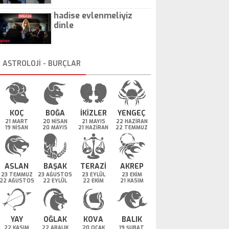
hadise evlenmeliyiz
dinle
ASTROLOJİ - BURÇLAR
KOÇ
BOĞA
İKİZLER
YENGEÇ
21 MART
20 NİSAN
21 MAYIS
22 HAZİRAN
19 NİSAN
20 MAYIS
21 HAZİRAN
22 TEMMUZ
ASLAN
BAŞAK
TERAZİ
AKREP
23 TEMMUZ
23 AĞUSTOS
23 EYLÜL
23 EKİM
22 AĞUSTOS
22 EYLÜL
22 EKİM
21 KASIM
YAY
OĞLAK
KOVA
BALIK
22 KASIM
22 ARALIK
20 OCAK
19 ŞUBAT