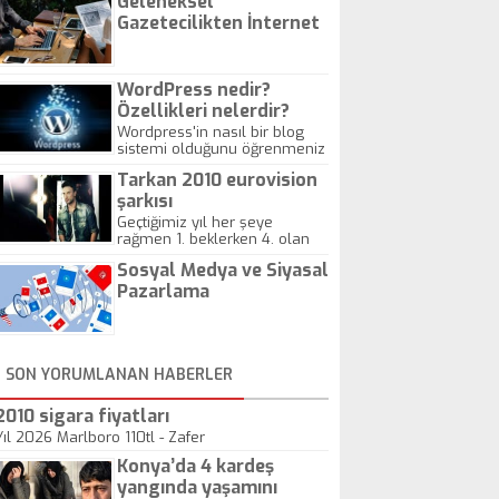
Geleneksel
Gazetecilikten İnternet
Gazeteciliğine!
WordPress nedir?
Özellikleri nelerdir?
Wordpress'in nasıl bir blog
sistemi olduğunu öğrenmeniz
için hazırlanmış bir yazıdır.
Tarkan 2010 eurovision
şarkısı
Geçtiğimiz yıl her şeye
rağmen 1. beklerken 4. olan
hadiseli Türkiye, sadece vücut
Sosyal Medya ve Siyasal
gösterisinin bu yarışmada
önemli olmadığını anlamıştır.
Pazarlama
Bu yıl Megastar Tarkan
geliyor, sahneye!
SON YORUMLANAN HABERLER
2010 sigara fiyatları
Yıl 2026 Marlboro 110tl - Zafer
Konya’da 4 kardeş
yangında yaşamını