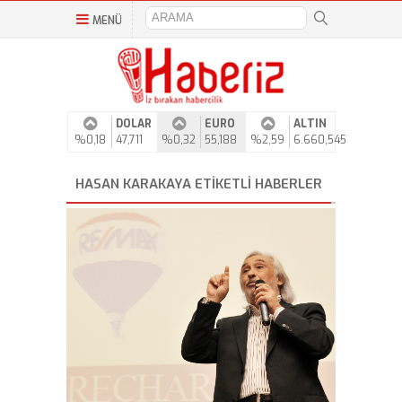
MENÜ
DOLAR
EURO
ALTIN
%0,18
47,711
%0,32
55,188
%2,59
6.660,545
HASAN KARAKAYA ETIKETLI HABERLER