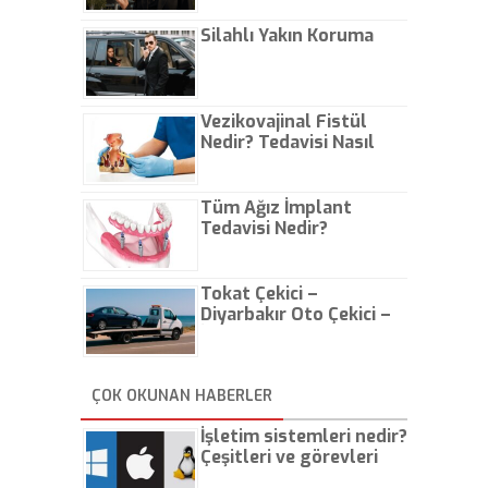
Çıkarın
Silahlı Yakın Koruma
Vezikovajinal Fistül
Nedir? Tedavisi Nasıl
Olur?
Tüm Ağız İmplant
Tedavisi Nedir?
Tokat Çekici –
Diyarbakır Oto Çekici –
İstanbul Oto Çekici
ÇOK OKUNAN HABERLER
İşletim sistemleri nedir?
Çeşitleri ve görevleri
nelerdir?