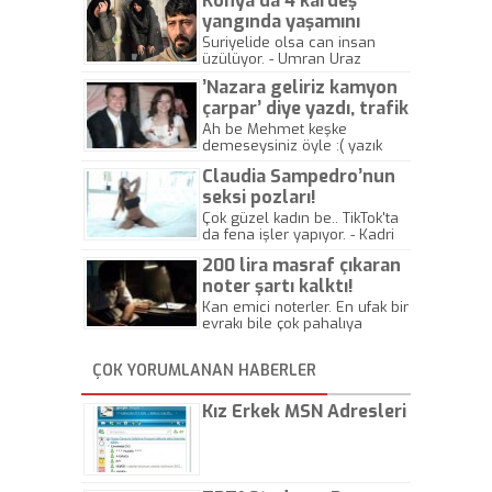
Konya’da 4 kardeş
yangında yaşamını
yitirdi
Suriyelide olsa can insan
üzülüyor. - Umran Uraz
’Nazara geliriz kamyon
çarpar’ diye yazdı, trafik
kazasında öldü!
Ah be Mehmet keşke
demeseysiniz öyle :( yazık
canlara.... - Abdullah Kadir
Claudia Sampedro’nun
seksi pozları!
Çok güzel kadın be.. TikTok'ta
da fena işler yapıyor. - Kadri
Beylik
200 lira masraf çıkaran
noter şartı kalktı!
Kan emici noterler. En ufak bir
evrakı bile çok pahalıya
yapıyorlar. Allah ellerine
düşürmesin. Çok paranızı
ÇOK YORUMLANAN HABERLER
kaptırıyorsunuz. - Kayhan
Gezenti
Kız Erkek MSN Adresleri