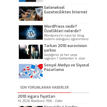
Geleneksel
Gazetecilikten İnternet
Gazeteciliğine!
WordPress nedir?
Özellikleri nelerdir?
Wordpress'in nasıl bir blog
sistemi olduğunu öğrenmeniz
için hazırlanmış bir yazıdır.
Tarkan 2010 eurovision
şarkısı
Geçtiğimiz yıl her şeye
rağmen 1. beklerken 4. olan
hadiseli Türkiye, sadece vücut
Sosyal Medya ve Siyasal
gösterisinin bu yarışmada
önemli olmadığını anlamıştır.
Pazarlama
Bu yıl Megastar Tarkan
geliyor, sahneye!
SON YORUMLANAN HABERLER
2010 sigara fiyatları
Yıl 2026 Marlboro 110tl - Zafer