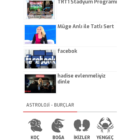
TRT1 Stadyum Programı
Müge Anlı ile Tatlı Sert
facebok
hadise evlenmeliyiz
dinle
ASTROLOJİ - BURÇLAR
KOÇ
BOĞA
İKİZLER
YENGEÇ