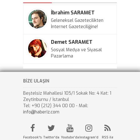
İbrahim SARAMET
Geleneksel Gazetecilikten
İnternet Gazeteciliğine!
Demet SARAMET
Sosyal Medya ve Siyasal
Pazarlama
BİZE ULAŞIN
Beştelsiz Mahallesi 105/1 Sokak No: 4 Kat: 1
Zeytinburnu / İstanbul
Tel: +90 (212) 344 00 00 - Mail:
info@haberiz.com
Facebook'ta
Twitter'da
Youtube'da
Instagram'da
RSS ile