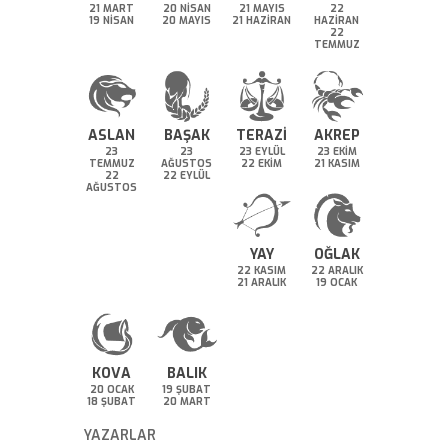
21 MART
20 NİSAN
21 MAYIS
22
19 NİSAN
20 MAYIS
21 HAZİRAN
HAZİRAN
22
TEMMUZ
ASLAN
BAŞAK
TERAZİ
AKREP
23
23
23 EYLÜL
23 EKİM
TEMMUZ
AĞUSTOS
22 EKİM
21 KASIM
22
22 EYLÜL
AĞUSTOS
YAY
OĞLAK
22 KASIM
22 ARALIK
21 ARALIK
19 OCAK
KOVA
BALIK
20 OCAK
19 ŞUBAT
18 ŞUBAT
20 MART
YAZARLAR