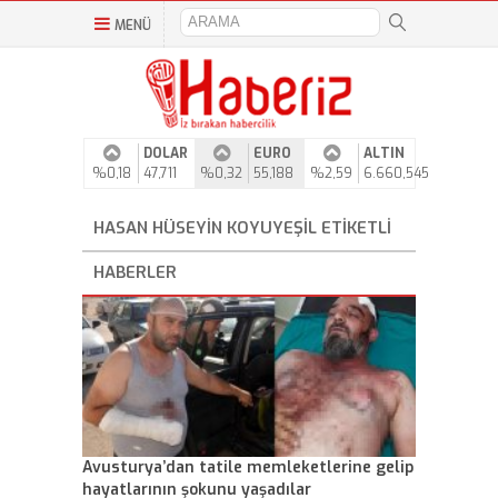
MENÜ
DOLAR
EURO
ALTIN
%0,18
47,711
%0,32
55,188
%2,59
6.660,545
HASAN HÜSEYIN KOYUYEŞIL ETIKETLI
HABERLER
Avusturya’dan tatile memleketlerine gelip
hayatlarının şokunu yaşadılar