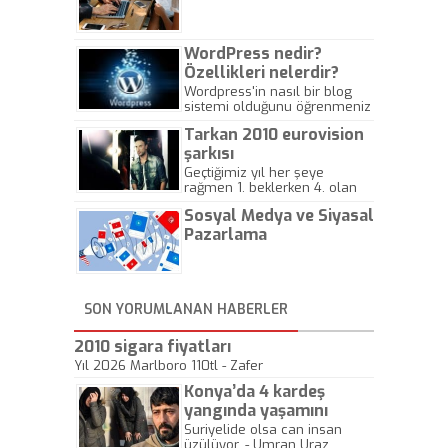
Gazeteciliğine!
WordPress nedir?
Özellikleri nelerdir?
Wordpress'in nasıl bir blog
sistemi olduğunu öğrenmeniz
için hazırlanmış bir yazıdır.
Tarkan 2010 eurovision
şarkısı
Geçtiğimiz yıl her şeye
rağmen 1. beklerken 4. olan
hadiseli Türkiye, sadece vücut
Sosyal Medya ve Siyasal
gösterisinin bu yarışmada
önemli olmadığını anlamıştır.
Pazarlama
Bu yıl Megastar Tarkan
geliyor, sahneye!
SON YORUMLANAN HABERLER
2010 sigara fiyatları
Yıl 2026 Marlboro 110tl - Zafer
Konya’da 4 kardeş
yangında yaşamını
yitirdi
Suriyelide olsa can insan
üzülüyor. - Umran Uraz