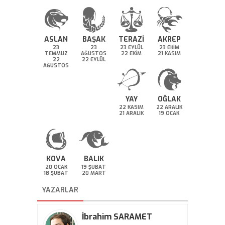
ASLAN
BAŞAK
TERAZİ
AKREP
23
23
23 EYLÜL
23 EKİM
TEMMUZ
AĞUSTOS
22 EKİM
21 KASIM
22
22 EYLÜL
AĞUSTOS
YAY
OĞLAK
22 KASIM
22 ARALIK
21 ARALIK
19 OCAK
KOVA
BALIK
20 OCAK
19 ŞUBAT
18 ŞUBAT
20 MART
YAZARLAR
İbrahim SARAMET