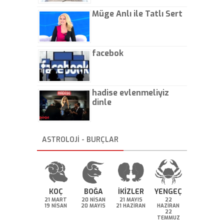
Müge Anlı ile Tatlı Sert
facebok
hadise evlenmeliyiz
dinle
ASTROLOJİ - BURÇLAR
KOÇ
BOĞA
İKİZLER
YENGEÇ
21 MART
20 NİSAN
21 MAYIS
22
19 NİSAN
20 MAYIS
21 HAZİRAN
HAZİRAN
22
TEMMUZ