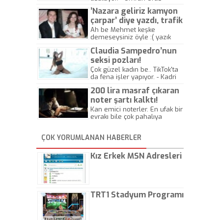
’Nazara geliriz kamyon
çarpar’ diye yazdı, trafik
kazasında öldü!
Ah be Mehmet keşke
demeseysiniz öyle :( yazık
canlara.... - Abdullah Kadir
Claudia Sampedro’nun
seksi pozları!
Çok güzel kadın be.. TikTok'ta
da fena işler yapıyor. - Kadri
Beylik
200 lira masraf çıkaran
noter şartı kalktı!
Kan emici noterler. En ufak bir
evrakı bile çok pahalıya
yapıyorlar. Allah ellerine
düşürmesin. Çok paranızı
ÇOK YORUMLANAN HABERLER
kaptırıyorsunuz. - Kayhan
Gezenti
Kız Erkek MSN Adresleri
TRT1 Stadyum Programı