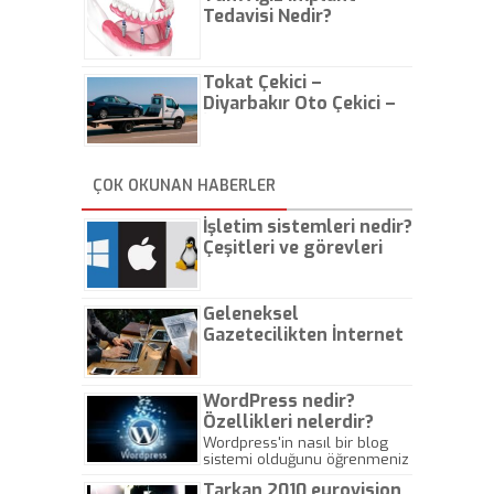
Tedavisi Nedir?
Tokat Çekici –
Diyarbakır Oto Çekici –
İstanbul Oto Çekici
ÇOK OKUNAN HABERLER
İşletim sistemleri nedir?
Çeşitleri ve görevleri
nelerdir?
Geleneksel
Gazetecilikten İnternet
Gazeteciliğine!
WordPress nedir?
Özellikleri nelerdir?
Wordpress'in nasıl bir blog
sistemi olduğunu öğrenmeniz
için hazırlanmış bir yazıdır.
Tarkan 2010 eurovision