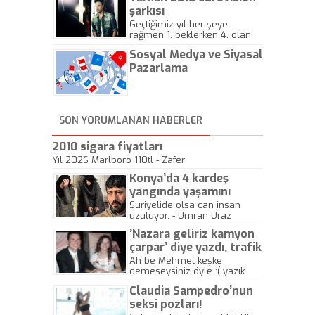
şarkısı
Geçtiğimiz yıl her şeye
rağmen 1. beklerken 4. olan
hadiseli Türkiye, sadece vücut
Sosyal Medya ve Siyasal
gösterisinin bu yarışmada
önemli olmadığını anlamıştır.
Pazarlama
Bu yıl Megastar Tarkan
geliyor, sahneye!
SON YORUMLANAN HABERLER
2010 sigara fiyatları
Yıl 2026 Marlboro 110tl - Zafer
Konya’da 4 kardeş
yangında yaşamını
yitirdi
Suriyelide olsa can insan
üzülüyor. - Umran Uraz
’Nazara geliriz kamyon
çarpar’ diye yazdı, trafik
kazasında öldü!
Ah be Mehmet keşke
demeseysiniz öyle :( yazık
canlara.... - Abdullah Kadir
Claudia Sampedro’nun
seksi pozları!