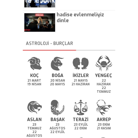
hadise evlenmeliyiz
dinle
ASTROLOJİ - BURÇLAR
KOÇ
BOĞA
İKİZLER
YENGEÇ
21 MART
20 NİSAN
21 MAYIS
22
19 NİSAN
20 MAYIS
21 HAZİRAN
HAZİRAN
22
TEMMUZ
ASLAN
BAŞAK
TERAZİ
AKREP
23
23
23 EYLÜL
23 EKİM
TEMMUZ
AĞUSTOS
22 EKİM
21 KASIM
22
22 EYLÜL
AĞUSTOS