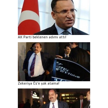
AK Parti beklenen adımı attı!
Zekeriya Öz’e şok atama!