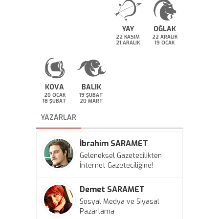
YAY
OĞLAK
22 KASIM
22 ARALIK
21 ARALIK
19 OCAK
KOVA
BALIK
20 OCAK
19 ŞUBAT
18 ŞUBAT
20 MART
YAZARLAR
İbrahim SARAMET
Geleneksel Gazetecilikten
İnternet Gazeteciliğine!
Demet SARAMET
Sosyal Medya ve Siyasal
Pazarlama