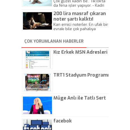
Çok güzel kadın be.. TikTok'ta
da fena işler yapıyor. - Kadri
Beylik
200 lira masraf çıkaran
noter şartı kalktı!
Kan emici noterler. En ufak bir
evrakı bile çok pahalıya
yapıyorlar. Allah ellerine
düşürmesin. Çok paranızı
ÇOK YORUMLANAN HABERLER
kaptırıyorsunuz. - Kayhan
Gezenti
Kız Erkek MSN Adresleri
TRT1 Stadyum Programı
Müge Anlı ile Tatlı Sert
facebok