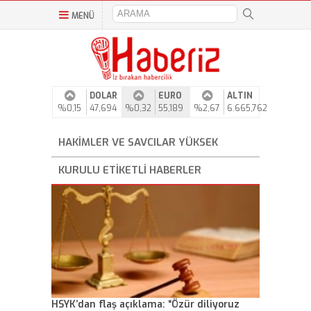
MENÜ
DOLAR
EURO
ALTIN
%0,15
47,694
%0,32
55,189
%2,67
6.665,762
HAKIMLER VE SAVCILAR YÜKSEK
KURULU ETIKETLI HABERLER
HSYK’dan flaş açıklama: “Özür diliyoruz