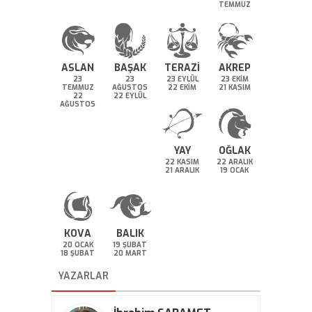
TEMMUZ
ASLAN
BAŞAK
TERAZİ
AKREP
23
23
23 EYLÜL
23 EKİM
TEMMUZ
AĞUSTOS
22 EKİM
21 KASIM
22
22 EYLÜL
AĞUSTOS
YAY
OĞLAK
22 KASIM
22 ARALIK
21 ARALIK
19 OCAK
KOVA
BALIK
20 OCAK
19 ŞUBAT
18 ŞUBAT
20 MART
YAZARLAR