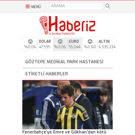
MENÜ
DOLAR
EURO
ALTIN
%0,06
47,595
%0,06
55,044
%0,60
6.535,334
GÖZTEPE MEDIKAL PARK HASTANESI
ETIKETLI HABERLER
Fenerbahçe’ye Emre ve Gökhan’dan kötü