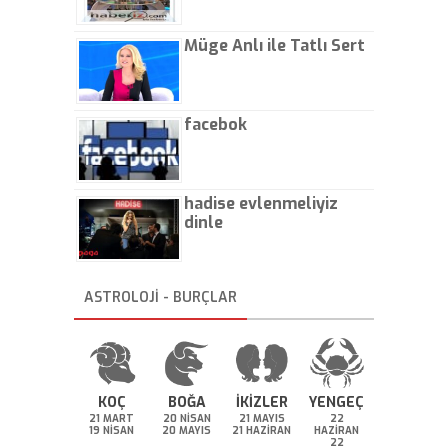
Müge Anlı ile Tatlı Sert
facebok
hadise evlenmeliyiz
dinle
ASTROLOJİ - BURÇLAR
KOÇ
BOĞA
İKİZLER
YENGEÇ
21 MART
20 NİSAN
21 MAYIS
22
19 NİSAN
20 MAYIS
21 HAZİRAN
HAZİRAN
22