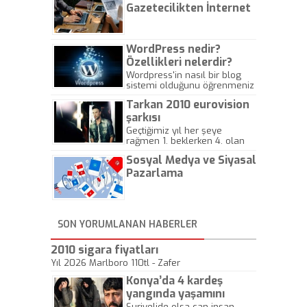
Gazetecilikten İnternet
Gazeteciliğine!
WordPress nedir?
Özellikleri nelerdir?
Wordpress'in nasıl bir blog
sistemi olduğunu öğrenmeniz
için hazırlanmış bir yazıdır.
Tarkan 2010 eurovision
şarkısı
Geçtiğimiz yıl her şeye
rağmen 1. beklerken 4. olan
hadiseli Türkiye, sadece vücut
Sosyal Medya ve Siyasal
gösterisinin bu yarışmada
önemli olmadığını anlamıştır.
Pazarlama
Bu yıl Megastar Tarkan
geliyor, sahneye!
SON YORUMLANAN HABERLER
2010 sigara fiyatları
Yıl 2026 Marlboro 110tl - Zafer
Konya’da 4 kardeş
yangında yaşamını
yitirdi
Suriyelide olsa can insan