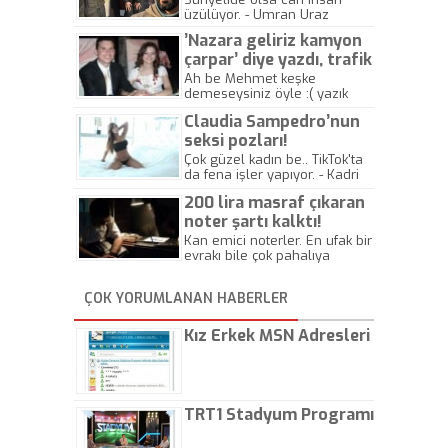
üzülüyor. - Umran Uraz
’Nazara geliriz kamyon
çarpar’ diye yazdı, trafik
kazasında öldü!
Ah be Mehmet keşke
demeseysiniz öyle :( yazık
canlara.... - Abdullah Kadir
Claudia Sampedro’nun
seksi pozları!
Çok güzel kadın be.. TikTok'ta
da fena işler yapıyor. - Kadri
Beylik
200 lira masraf çıkaran
noter şartı kalktı!
Kan emici noterler. En ufak bir
evrakı bile çok pahalıya
yapıyorlar. Allah ellerine
düşürmesin. Çok paranızı
ÇOK YORUMLANAN HABERLER
kaptırıyorsunuz. - Kayhan
Gezenti
Kız Erkek MSN Adresleri
TRT1 Stadyum Programı