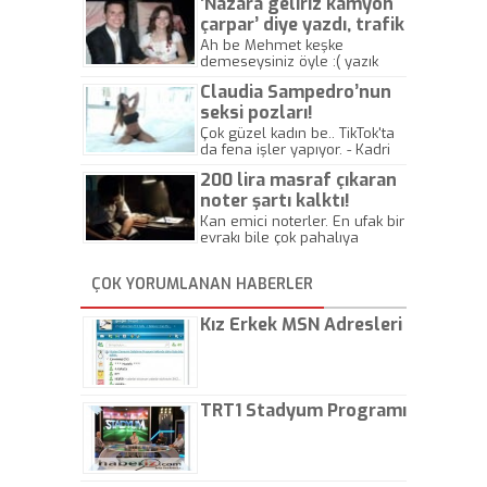
’Nazara geliriz kamyon
çarpar’ diye yazdı, trafik
kazasında öldü!
Ah be Mehmet keşke
demeseysiniz öyle :( yazık
canlara.... - Abdullah Kadir
Claudia Sampedro’nun
seksi pozları!
Çok güzel kadın be.. TikTok'ta
da fena işler yapıyor. - Kadri
Beylik
200 lira masraf çıkaran
noter şartı kalktı!
Kan emici noterler. En ufak bir
evrakı bile çok pahalıya
yapıyorlar. Allah ellerine
düşürmesin. Çok paranızı
ÇOK YORUMLANAN HABERLER
kaptırıyorsunuz. - Kayhan
Gezenti
Kız Erkek MSN Adresleri
TRT1 Stadyum Programı