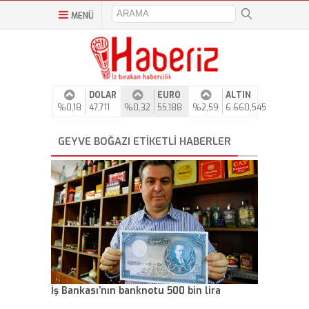
MENÜ
DOLAR
EURO
ALTIN
%0,18
47,711
%0,32
55,188
%2,59
6.660,545
GEYVE BOĞAZI ETIKETLI HABERLER
İş Bankası’nın banknotu 500 bin lira