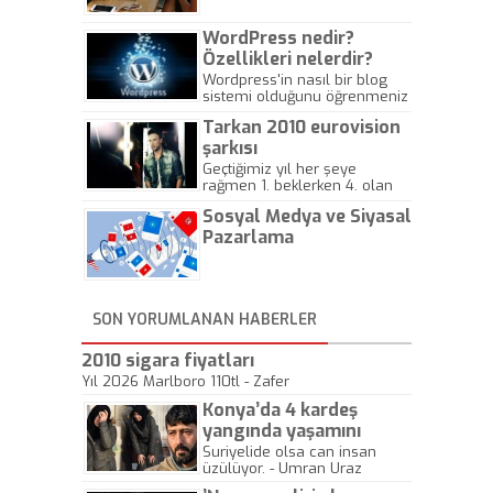
WordPress nedir?
Özellikleri nelerdir?
Wordpress'in nasıl bir blog
sistemi olduğunu öğrenmeniz
için hazırlanmış bir yazıdır.
Tarkan 2010 eurovision
şarkısı
Geçtiğimiz yıl her şeye
rağmen 1. beklerken 4. olan
hadiseli Türkiye, sadece vücut
Sosyal Medya ve Siyasal
gösterisinin bu yarışmada
önemli olmadığını anlamıştır.
Pazarlama
Bu yıl Megastar Tarkan
geliyor, sahneye!
SON YORUMLANAN HABERLER
2010 sigara fiyatları
Yıl 2026 Marlboro 110tl - Zafer
Konya’da 4 kardeş
yangında yaşamını
yitirdi
Suriyelide olsa can insan
üzülüyor. - Umran Uraz