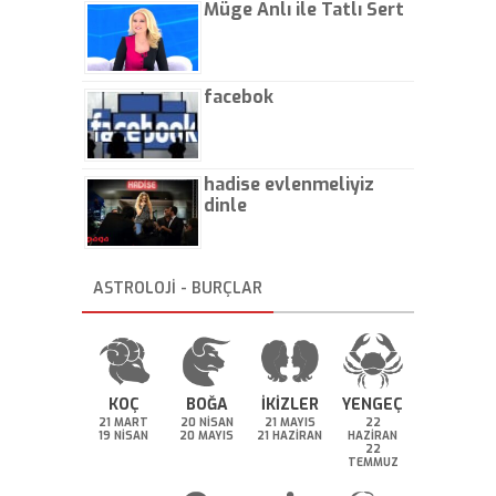
Müge Anlı ile Tatlı Sert
facebok
hadise evlenmeliyiz
dinle
ASTROLOJİ - BURÇLAR
KOÇ
BOĞA
İKİZLER
YENGEÇ
21 MART
20 NİSAN
21 MAYIS
22
19 NİSAN
20 MAYIS
21 HAZİRAN
HAZİRAN
22
TEMMUZ