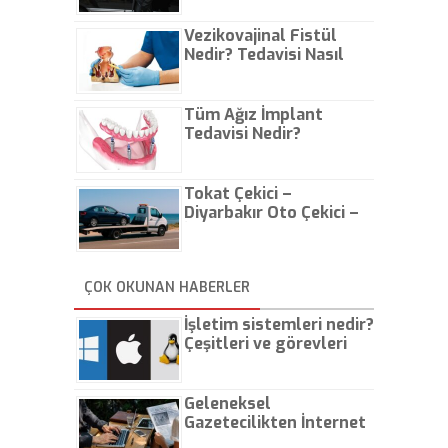
Vezikovajinal Fistül
Nedir? Tedavisi Nasıl
Olur?
Tüm Ağız İmplant
Tedavisi Nedir?
Tokat Çekici –
Diyarbakır Oto Çekici –
İstanbul Oto Çekici
ÇOK OKUNAN HABERLER
İşletim sistemleri nedir?
Çeşitleri ve görevleri
nelerdir?
Geleneksel
Gazetecilikten İnternet
Gazeteciliğine!