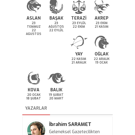
ASLAN
BAŞAK
TERAZİ
AKREP
23
23
23 EYLÜL
23 EKİM
TEMMUZ
AĞUSTOS
22 EKİM
21 KASIM
22
22 EYLÜL
AĞUSTOS
YAY
OĞLAK
22 KASIM
22 ARALIK
21 ARALIK
19 OCAK
KOVA
BALIK
20 OCAK
19 ŞUBAT
18 ŞUBAT
20 MART
YAZARLAR
İbrahim SARAMET
Geleneksel Gazetecilikten