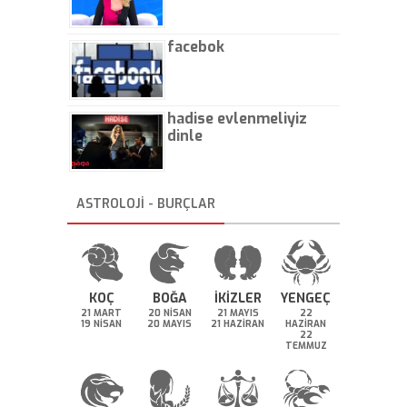
facebok
hadise evlenmeliyiz
dinle
ASTROLOJİ - BURÇLAR
KOÇ
BOĞA
İKİZLER
YENGEÇ
21 MART
20 NİSAN
21 MAYIS
22
19 NİSAN
20 MAYIS
21 HAZİRAN
HAZİRAN
22
TEMMUZ