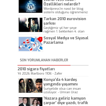
Özellikleri nelerdir?
Wordpress'in nasıl bir blog
sistemi olduğunu öğrenmeniz
için hazırlanmış bir yazıdır.
Tarkan 2010 eurovision
şarkısı
Geçtiğimiz yıl her şeye
rağmen 1. beklerken 4. olan
hadiseli Türkiye, sadece vücut
Sosyal Medya ve Siyasal
gösterisinin bu yarışmada
önemli olmadığını anlamıştır.
Pazarlama
Bu yıl Megastar Tarkan
geliyor, sahneye!
SON YORUMLANAN HABERLER
2010 sigara fiyatları
Yıl 2026 Marlboro 110tl - Zafer
Konya’da 4 kardeş
yangında yaşamını
yitirdi
Suriyelide olsa can insan
üzülüyor. - Umran Uraz
’Nazara geliriz kamyon
çarpar’ diye yazdı, trafik