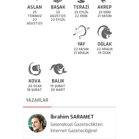
ASLAN
BAŞAK
TERAZİ
AKREP
23
23
23 EYLÜL
23 EKİM
TEMMUZ
AĞUSTOS
22 EKİM
21 KASIM
22
22 EYLÜL
AĞUSTOS
YAY
OĞLAK
22 KASIM
22 ARALIK
21 ARALIK
19 OCAK
KOVA
BALIK
20 OCAK
19 ŞUBAT
18 ŞUBAT
20 MART
YAZARLAR
İbrahim SARAMET
Geleneksel Gazetecilikten
İnternet Gazeteciliğine!