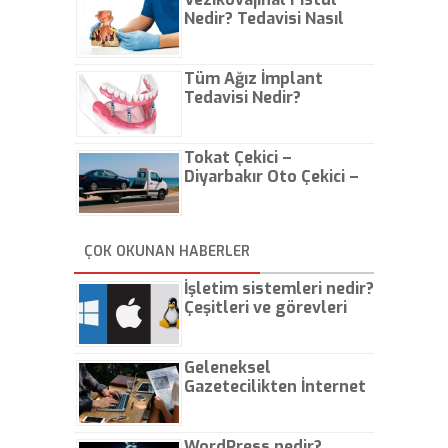
Nedir? Tedavisi Nasıl
Olur?
Tüm Ağız İmplant
Tedavisi Nedir?
Tokat Çekici –
Diyarbakır Oto Çekici –
İstanbul Oto Çekici
ÇOK OKUNAN HABERLER
İşletim sistemleri nedir?
Çeşitleri ve görevleri
nelerdir?
Geleneksel
Gazetecilikten İnternet
Gazeteciliğine!
WordPress nedir?