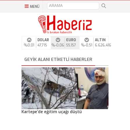
MENÜ
DOLAR
EURO
ALTIN
%0,01
47,715
%-0,06
55,157
%-0,51
6.626,416
GEYIK ALANI ETIKETLI HABERLER
Kartepe’de eğitim uçağı düştü