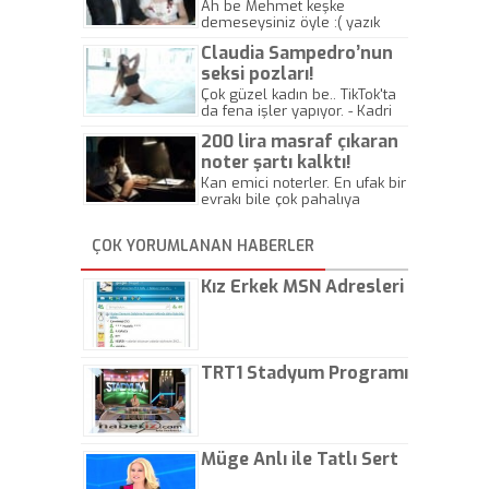
kazasında öldü!
Ah be Mehmet keşke
demeseysiniz öyle :( yazık
canlara.... - Abdullah Kadir
Claudia Sampedro’nun
seksi pozları!
Çok güzel kadın be.. TikTok'ta
da fena işler yapıyor. - Kadri
Beylik
200 lira masraf çıkaran
noter şartı kalktı!
Kan emici noterler. En ufak bir
evrakı bile çok pahalıya
yapıyorlar. Allah ellerine
düşürmesin. Çok paranızı
ÇOK YORUMLANAN HABERLER
kaptırıyorsunuz. - Kayhan
Gezenti
Kız Erkek MSN Adresleri
TRT1 Stadyum Programı
Müge Anlı ile Tatlı Sert