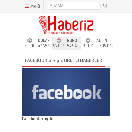
MENÜ
DOLAR
EURO
ALTIN
%0,06
47,653
%-0,13
54,943
%0,19
6.505,072
FACEBOOK GIRIŞ ETIKETLI HABERLER
facebook kaydol