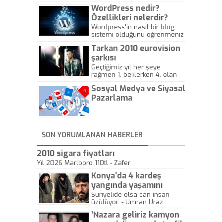
WordPress nedir?
Özellikleri nelerdir?
Wordpress'in nasıl bir blog
sistemi olduğunu öğrenmeniz
için hazırlanmış bir yazıdır.
Tarkan 2010 eurovision
şarkısı
Geçtiğimiz yıl her şeye
rağmen 1. beklerken 4. olan
hadiseli Türkiye, sadece vücut
Sosyal Medya ve Siyasal
gösterisinin bu yarışmada
önemli olmadığını anlamıştır.
Pazarlama
Bu yıl Megastar Tarkan
geliyor, sahneye!
SON YORUMLANAN HABERLER
2010 sigara fiyatları
Yıl 2026 Marlboro 110tl - Zafer
Konya’da 4 kardeş
yangında yaşamını
yitirdi
Suriyelide olsa can insan
üzülüyor. - Umran Uraz
’Nazara geliriz kamyon