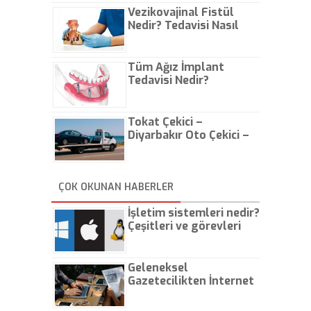
Vezikovajinal Fistül
Nedir? Tedavisi Nasıl
Olur?
Tüm Ağız İmplant
Tedavisi Nedir?
Tokat Çekici –
Diyarbakır Oto Çekici –
İstanbul Oto Çekici
ÇOK OKUNAN HABERLER
İşletim sistemleri nedir?
Çeşitleri ve görevleri
nelerdir?
Geleneksel
Gazetecilikten İnternet
Gazeteciliğine!