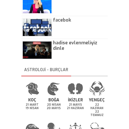
facebok
hadise evlenmeliyiz
dinle
ASTROLOJİ - BURÇLAR
KOÇ
BOĞA
İKİZLER
YENGEÇ
21 MART
20 NİSAN
21 MAYIS
22
19 NİSAN
20 MAYIS
21 HAZİRAN
HAZİRAN
22
TEMMUZ