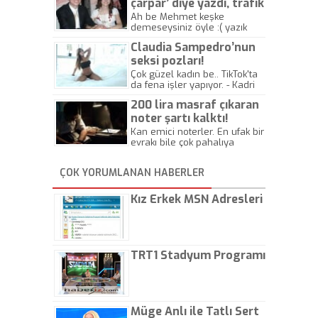
çarpar’ diye yazdı, trafik
kazasında öldü!
Ah be Mehmet keşke
demeseysiniz öyle :( yazık
canlara.... - Abdullah Kadir
Claudia Sampedro’nun
seksi pozları!
Çok güzel kadın be.. TikTok'ta
da fena işler yapıyor. - Kadri
Beylik
200 lira masraf çıkaran
noter şartı kalktı!
Kan emici noterler. En ufak bir
evrakı bile çok pahalıya
yapıyorlar. Allah ellerine
düşürmesin. Çok paranızı
ÇOK YORUMLANAN HABERLER
kaptırıyorsunuz. - Kayhan
Gezenti
Kız Erkek MSN Adresleri
TRT1 Stadyum Programı
Müge Anlı ile Tatlı Sert