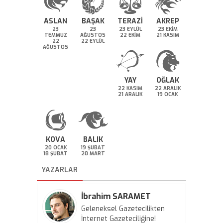
ASLAN
BAŞAK
TERAZİ
AKREP
23
23
23 EYLÜL
23 EKİM
TEMMUZ
AĞUSTOS
22 EKİM
21 KASIM
22
22 EYLÜL
AĞUSTOS
YAY
OĞLAK
22 KASIM
22 ARALIK
21 ARALIK
19 OCAK
KOVA
BALIK
20 OCAK
19 ŞUBAT
18 ŞUBAT
20 MART
YAZARLAR
İbrahim SARAMET
Geleneksel Gazetecilikten
İnternet Gazeteciliğine!