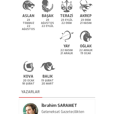
ASLAN
BAŞAK
TERAZİ
AKREP
23
23
23 EYLÜL
23 EKİM
TEMMUZ
AĞUSTOS
22 EKİM
21 KASIM
22
22 EYLÜL
AĞUSTOS
YAY
OĞLAK
22 KASIM
22 ARALIK
21 ARALIK
19 OCAK
KOVA
BALIK
20 OCAK
19 ŞUBAT
18 ŞUBAT
20 MART
YAZARLAR
İbrahim SARAMET
Geleneksel Gazetecilikten