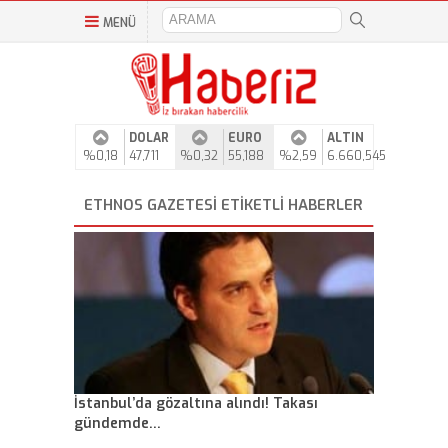
MENÜ
DOLAR
EURO
ALTIN
%0,18
47,711
%0,32
55,188
%2,59
6.660,545
ETHNOS GAZETESI ETIKETLI HABERLER
İstanbul’da gözaltına alındı! Takası
gündemde…