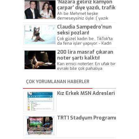
’Nazara geliriz kamyon
çarpar’ diye yazdı, trafik
kazasında öldü!
Ah be Mehmet keşke
demeseysiniz öyle :( yazık
canlara.... - Abdullah Kadir
Claudia Sampedro’nun
seksi pozları!
Çok güzel kadın be.. TikTok'ta
da fena işler yapıyor. - Kadri
Beylik
200 lira masraf çıkaran
noter şartı kalktı!
Kan emici noterler. En ufak bir
evrakı bile çok pahalıya
yapıyorlar. Allah ellerine
düşürmesin. Çok paranızı
ÇOK YORUMLANAN HABERLER
kaptırıyorsunuz. - Kayhan
Gezenti
Kız Erkek MSN Adresleri
TRT1 Stadyum Programı