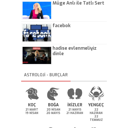
Müge Anlı ile Tatlı Sert
facebok
hadise evlenmeliyiz
dinle
ASTROLOJİ - BURÇLAR
KOÇ
BOĞA
İKİZLER
YENGEÇ
21 MART
20 NİSAN
21 MAYIS
22
19 NİSAN
20 MAYIS
21 HAZİRAN
HAZİRAN
22
TEMMUZ