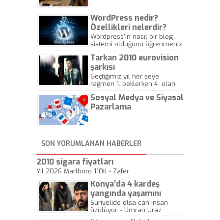
WordPress nedir?
Özellikleri nelerdir?
Wordpress'in nasıl bir blog
sistemi olduğunu öğrenmeniz
için hazırlanmış bir yazıdır.
Tarkan 2010 eurovision
şarkısı
Geçtiğimiz yıl her şeye
rağmen 1. beklerken 4. olan
hadiseli Türkiye, sadece vücut
Sosyal Medya ve Siyasal
gösterisinin bu yarışmada
önemli olmadığını anlamıştır.
Pazarlama
Bu yıl Megastar Tarkan
geliyor, sahneye!
SON YORUMLANAN HABERLER
2010 sigara fiyatları
Yıl 2026 Marlboro 110tl - Zafer
Konya’da 4 kardeş
yangında yaşamını
yitirdi
Suriyelide olsa can insan
üzülüyor. - Umran Uraz