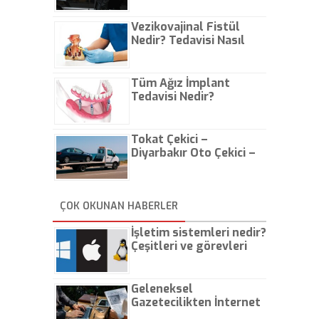
Vezikovajinal Fistül
Nedir? Tedavisi Nasıl
Olur?
Tüm Ağız İmplant
Tedavisi Nedir?
Tokat Çekici –
Diyarbakır Oto Çekici –
İstanbul Oto Çekici
ÇOK OKUNAN HABERLER
İşletim sistemleri nedir?
Çeşitleri ve görevleri
nelerdir?
Geleneksel
Gazetecilikten İnternet
Gazeteciliğine!