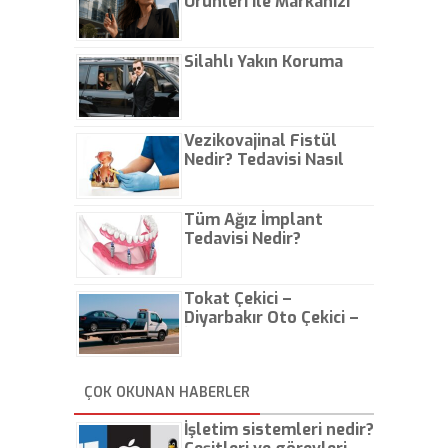
Ürünleri ile Markanızı
Günlük Hayatta Öne
Çıkarın
Silahlı Yakın Koruma
Vezikovajinal Fistül
Nedir? Tedavisi Nasıl
Olur?
Tüm Ağız İmplant
Tedavisi Nedir?
Tokat Çekici –
Diyarbakır Oto Çekici –
İstanbul Oto Çekici
ÇOK OKUNAN HABERLER
İşletim sistemleri nedir?