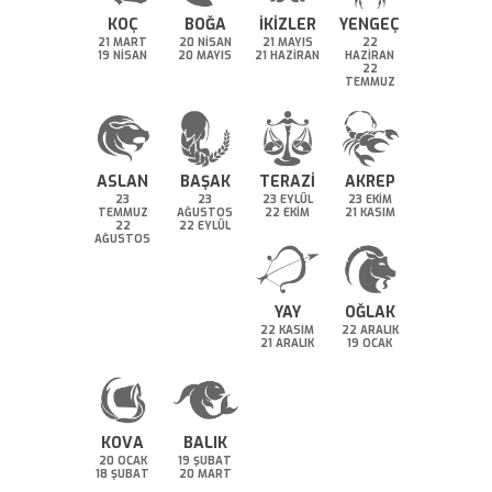
KOÇ
BOĞA
İKİZLER
YENGEÇ
21 MART
20 NİSAN
21 MAYIS
22
19 NİSAN
20 MAYIS
21 HAZİRAN
HAZİRAN
22
TEMMUZ
ASLAN
BAŞAK
TERAZİ
AKREP
23
23
23 EYLÜL
23 EKİM
TEMMUZ
AĞUSTOS
22 EKİM
21 KASIM
22
22 EYLÜL
AĞUSTOS
YAY
OĞLAK
22 KASIM
22 ARALIK
21 ARALIK
19 OCAK
KOVA
BALIK
20 OCAK
19 ŞUBAT
18 ŞUBAT
20 MART