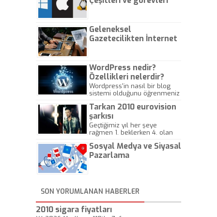
Çeşitleri ve görevleri
nelerdir?
Geleneksel
Gazetecilikten İnternet
Gazeteciliğine!
WordPress nedir?
Özellikleri nelerdir?
Wordpress'in nasıl bir blog
sistemi olduğunu öğrenmeniz
için hazırlanmış bir yazıdır.
Tarkan 2010 eurovision
şarkısı
Geçtiğimiz yıl her şeye
rağmen 1. beklerken 4. olan
hadiseli Türkiye, sadece vücut
Sosyal Medya ve Siyasal
gösterisinin bu yarışmada
önemli olmadığını anlamıştır.
Pazarlama
Bu yıl Megastar Tarkan
geliyor, sahneye!
SON YORUMLANAN HABERLER
2010 sigara fiyatları