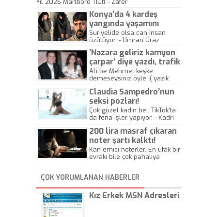
Yıl 2026 Marlboro 110tl - Zafer
Konya’da 4 kardeş
yangında yaşamını
yitirdi
Suriyelide olsa can insan
üzülüyor. - Umran Uraz
’Nazara geliriz kamyon
çarpar’ diye yazdı, trafik
kazasında öldü!
Ah be Mehmet keşke
demeseysiniz öyle :( yazık
canlara.... - Abdullah Kadir
Claudia Sampedro’nun
seksi pozları!
Çok güzel kadın be.. TikTok'ta
da fena işler yapıyor. - Kadri
Beylik
200 lira masraf çıkaran
noter şartı kalktı!
Kan emici noterler. En ufak bir
evrakı bile çok pahalıya
yapıyorlar. Allah ellerine
düşürmesin. Çok paranızı
ÇOK YORUMLANAN HABERLER
kaptırıyorsunuz. - Kayhan
Gezenti
Kız Erkek MSN Adresleri