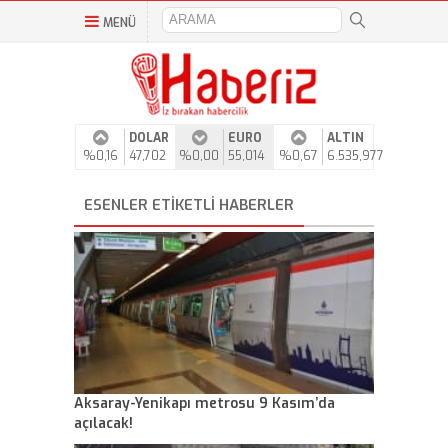
MENÜ
DOLAR
EURO
ALTIN
%0,16
47,702
%0,00
55,014
%0,67
6.535,977
ESENLER ETIKETLI HABERLER
Aksaray-Yenikapı metrosu 9 Kasım’da
açılacak!