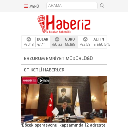
MENÜ
DOLAR
EURO
ALTIN
%0,18
47,711
%0,32
55,188
%2,59
6.660,545
ERZURUM EMNIYET MÜDÜRLÜĞÜ
ETIKETLI HABERLER
‘Böcek operasyonu’ kapsamında 12 adreste