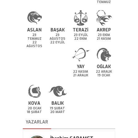
TEMMUZ
ASLAN
BAŞAK
TERAZİ
AKREP
23
23
23 EYLÜL
23 EKİM
TEMMUZ
AĞUSTOS
22 EKİM
21 KASIM
22
22 EYLÜL
AĞUSTOS
YAY
OĞLAK
22 KASIM
22 ARALIK
21 ARALIK
19 OCAK
KOVA
BALIK
20 OCAK
19 ŞUBAT
18 ŞUBAT
20 MART
YAZARLAR