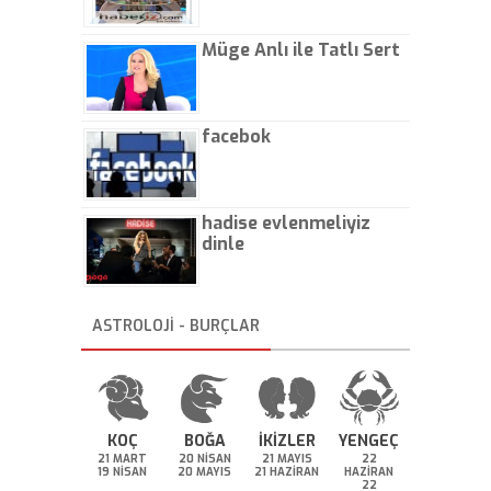
Müge Anlı ile Tatlı Sert
facebok
hadise evlenmeliyiz
dinle
ASTROLOJİ - BURÇLAR
KOÇ
BOĞA
İKİZLER
YENGEÇ
21 MART
20 NİSAN
21 MAYIS
22
19 NİSAN
20 MAYIS
21 HAZİRAN
HAZİRAN
22