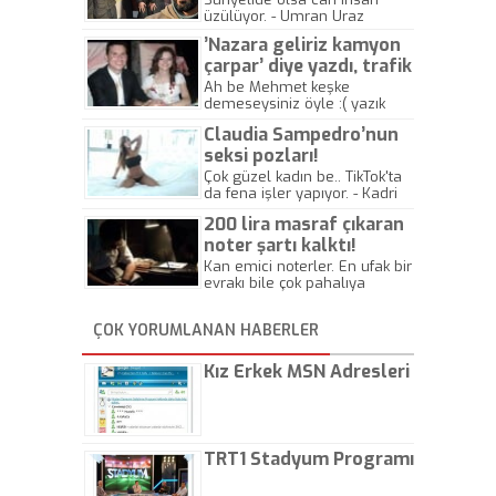
üzülüyor. - Umran Uraz
’Nazara geliriz kamyon
çarpar’ diye yazdı, trafik
kazasında öldü!
Ah be Mehmet keşke
demeseysiniz öyle :( yazık
canlara.... - Abdullah Kadir
Claudia Sampedro’nun
seksi pozları!
Çok güzel kadın be.. TikTok'ta
da fena işler yapıyor. - Kadri
Beylik
200 lira masraf çıkaran
noter şartı kalktı!
Kan emici noterler. En ufak bir
evrakı bile çok pahalıya
yapıyorlar. Allah ellerine
düşürmesin. Çok paranızı
ÇOK YORUMLANAN HABERLER
kaptırıyorsunuz. - Kayhan
Gezenti
Kız Erkek MSN Adresleri
TRT1 Stadyum Programı