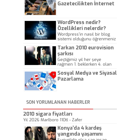
Gazetecilikten İnternet
Gazeteciliğine!
WordPress nedir?
Özellikleri nelerdir?
Wordpress'in nasıl bir blog
sistemi olduğunu öğrenmeniz
için hazırlanmış bir yazıdır.
Tarkan 2010 eurovision
şarkısı
Geçtiğimiz yıl her şeye
rağmen 1. beklerken 4. olan
hadiseli Türkiye, sadece vücut
Sosyal Medya ve Siyasal
gösterisinin bu yarışmada
önemli olmadığını anlamıştır.
Pazarlama
Bu yıl Megastar Tarkan
geliyor, sahneye!
SON YORUMLANAN HABERLER
2010 sigara fiyatları
Yıl 2026 Marlboro 110tl - Zafer
Konya’da 4 kardeş
yangında yaşamını
yitirdi
Suriyelide olsa can insan